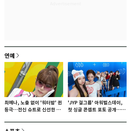
연예
최예나, 노출 없이 '워터밤' 퀸
'JYP 걸그룹' 아워벌스데이,
등극…전신 슈트로 신선한 충
첫 싱글 콘셉트 포토 공개…청
격 [N샷]
량·키치
스포츠