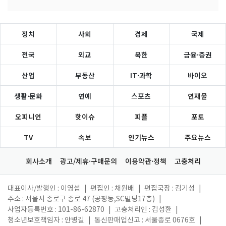
정치
사회
경제
국제
전국
외교
북한
금융·증권
산업
부동산
IT·과학
바이오
생활·문화
연예
스포츠
연재물
오피니언
핫이슈
피플
포토
TV
속보
인기뉴스
주요뉴스
회사소개
광고/제휴·구매문의
이용약관·정책
고충처리
대표이사/발행인 : 이영섭
|
편집인 : 채원배
|
편집국장 : 김기성
|
주소 : 서울시 종로구 종로 47 (공평동,SC빌딩17층)
|
사업자등록번호 : 101-86-62870
|
고충처리인 : 김성환
|
청소년보호책임자 : 안병길
|
통신판매업신고 : 서울종로 0676호
|