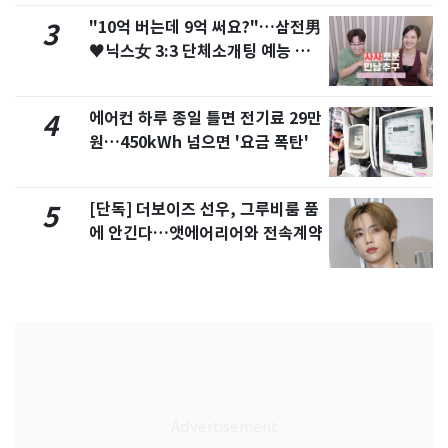
"10억 버는데 9억 써요?"…삼전男
3
♥닉스女 3:3 단체소개팅 예능 화
제
에어컨 하루 종일 틀면 전기료 29만
4
원…450kWh 넘으면 '요금 폭탄'
[단독] 더보이즈 선우, 그루비룸 품
5
에 안긴다…앳에어리어와 전속계약