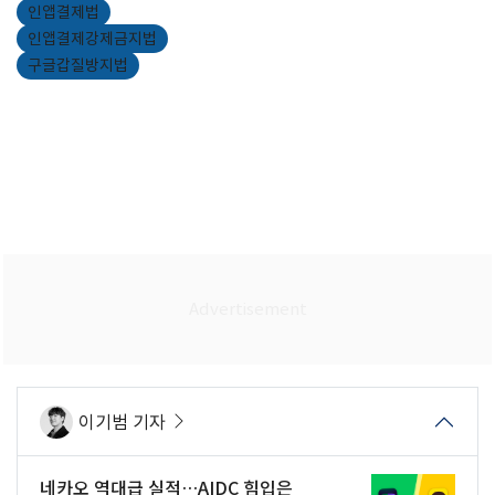
인앱결제법
인앱결제강제금지법
구글갑질방지법
이기범 기자
네카오 역대급 실적…AIDC 힘입은