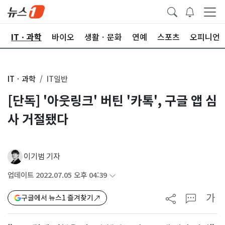
산
ITㆍ과학
바이오
생활ㆍ문화
연예
스포츠
오피니언
ITㆍ과학
IT일반
[단독] '아웃링크' 버틴 '카톡', 구글 앱 심
사 거절됐다
이기범 기자
업데이트 2022.07.05 오후 04:39
가
구글에서 뉴스1 즐겨찾기