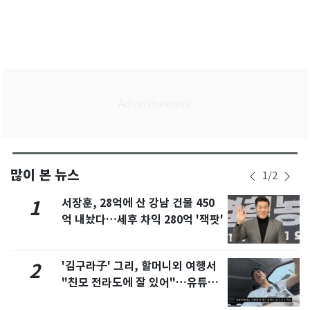
많이 본 뉴스
1
/
2
서장훈, 28억에 산 강남 건물 450
1
억 내놨다…세후 차익 280억 '잭팟'
'김구라子' 그리, 할머니외 여행서
2
"친모 전라도에 잘 있어"…유튜브
서 언급