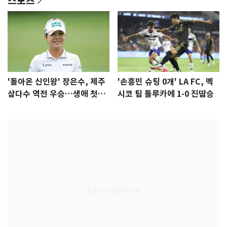
'돌아온 신인왕' 장은수, 제주
'손흥민 슈팅 0개' LA FC, 멕
삼다수 역전 우승…생애 첫승
시코 팀 톨루카에 1-0 진땀승
감격