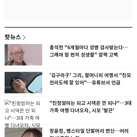
핫뉴스
홍석천 "6개월마다 성병 검사받는다…
그래야 맘 편히 성생활" 깜짝 고백
'김구라子' 그리, 할머니외 여행서 "친모
전라도에 잘 있어"…유튜브서 언급
"친정엄마는 되고 시댁은 안 되냐"…3대
가족 여행 다녀오자, 시모 '발끈'
장윤정, 뱅스타일 단발머리 변신…어려