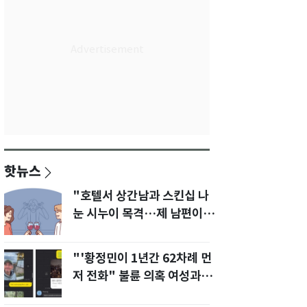
핫뉴스
"호텔서 상간남과 스킨십 나
눈 시누이 목격…제 남편이
입 다물라 하네요"
"'황정민이 1년간 62차례 먼
저 전화" 불륜 의혹 여성과의
통화내역 공개