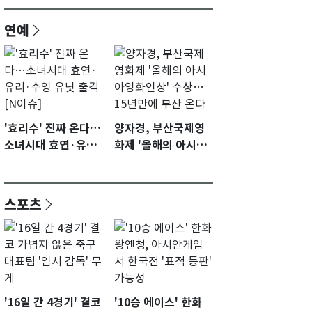
연예
'효리수' 진짜 온다…
양자경, 부산국제영
소녀시대 효연·유리·
화제 '올해의 아시아
수영 유닛 출격 [N이
영화인상' 수상…15
슈]
년만에 부산 온다
스포츠
'16일 간 4경기' 결코
'10승 에이스' 한화