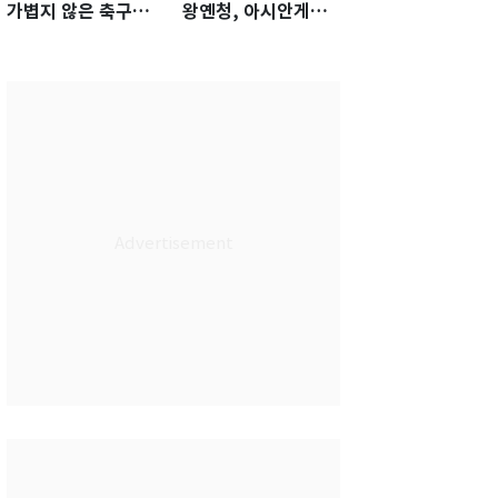
가볍지 않은 축구대
왕옌청, 아시안게임
표팀 '임시 감독' 무게
서 한국전 '표적 등판'
가능성