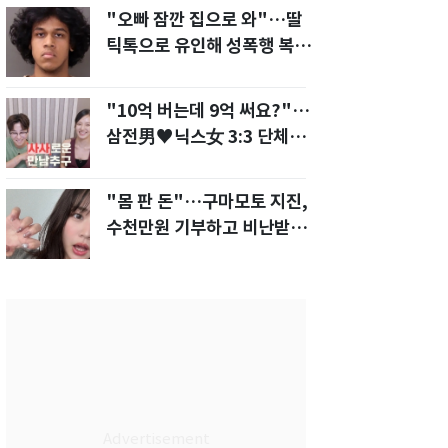
"오빠 잠깐 집으로 와"…딸
틱톡으로 유인해 성폭행 복수
한 아빠
"10억 버는데 9억 써요?"…
삼전男♥닉스女 3:3 단체소
개팅 예능 화제
"몸 판 돈"…구마모토 지진,
수천만원 기부하고 비난받은
성인물 배우