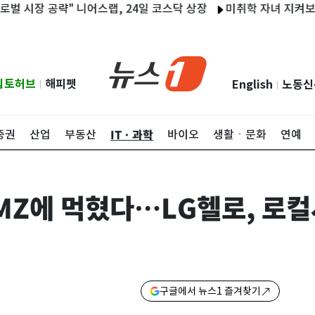
장 공략" 니어스랩, 24일 코스닥 상장
미취학 자녀 지켜보는데…아
립토허브
해피펫
English
노동신
|
|
ITㆍ과학
증권
산업
부동산
바이오
생활ㆍ문화
연예
 MZ에 먹혔다…LG헬로, 로
구글에서 뉴스1 즐겨찾기