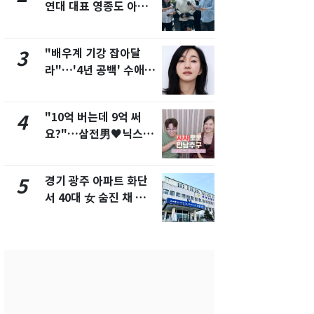
연대 대표 영종도 아파
"주주 환원 
트서 숨진 채 발견
확대할 것" 
"배우계 기강 잡아달
태풍도 "거
3
8
라"…'4년 공백' 수애,
워"…한반도
SNS 오픈·프로필 공개
'돌핀'과 '찬
화제
"10억 버는데 9억 써
"하늘로 떠
4
9
요?"…삼전男♥닉스女
속"…이현주
3:3 단체소개팅 예능 화
번째 모발 
제
경기 광주 아파트 화단
[단독] 아내
5
10
서 40대 女 숨진 채 발
성매매 여성
견…시신 옆엔 '이불'
아 때려 살해
형