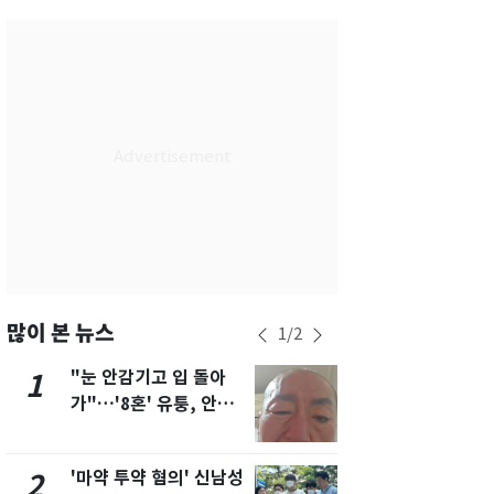
부산
34
℃
대구
36
℃
인천
36
℃
광주
35
℃
대전
35
℃
울산
31
℃
강릉
30
℃
제주
31
℃
많이 본 뉴스
1
/
2
"눈 안감기고 입 돌아
용산 거주 
1
6
가"…'8혼' 유퉁, 안면
루언서, SN
마비 근황 유튜브서 공
송 도중 사망
개
'마약 투약 혐의' 신남성
삼성전자·S
2
7