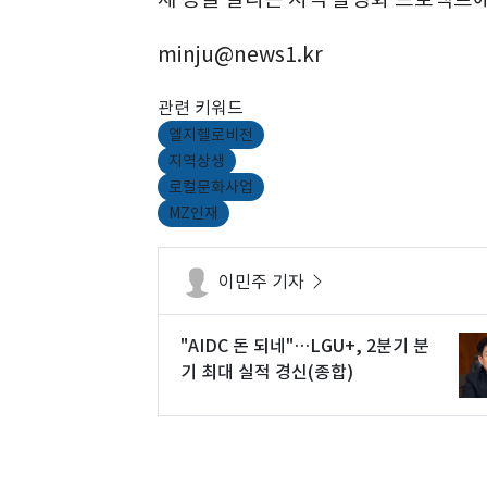
minju@news1.kr
관련 키워드
엘지헬로비전
지역상생
로컬문화사업
MZ인재
이민주 기자
"AIDC 돈 되네"…LGU+, 2분기 분
기 최대 실적 경신(종합)