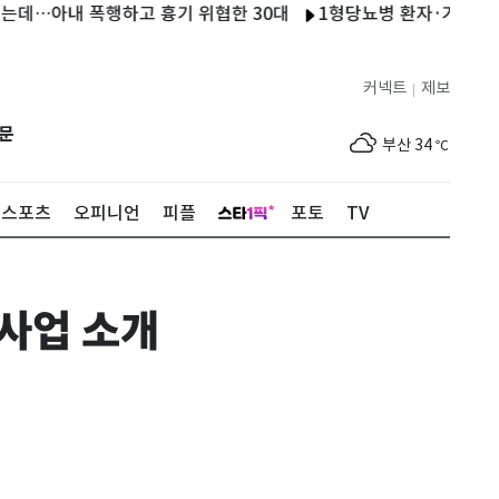
내 폭행하고 흉기 위협한 30대
1형당뇨병 환자·가족 경험 나누
제주
31
℃
커넥트
제보
|
서울
35
℃
문
부산
34
℃
대구
36
℃
스포츠
오피니언
피플
포토
TV
인천
36
℃
광주
35
℃
컬사업 소개
대전
35
℃
울산
31
℃
강릉
30
℃
제주
31
℃
서울
35
℃