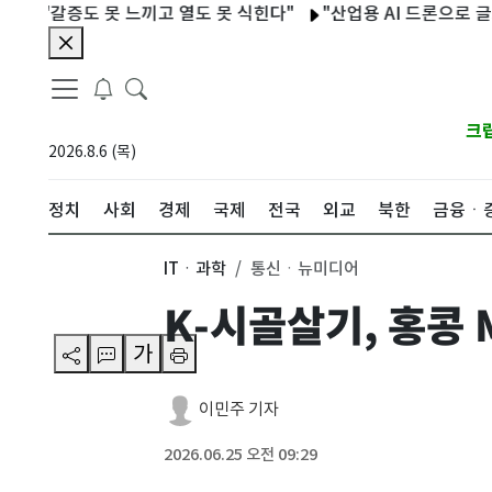
갈증도 못 느끼고 열도 못 식힌다"
"산업용 AI 드론으로 글로벌 시
크
2026.8.6 (목)
정치
사회
경제
국제
전국
외교
북한
금융ㆍ
ITㆍ과학
통신ㆍ뉴미디어
K-시골살기, 홍콩
가
이민주 기자
2026.06.25 오전 09:29