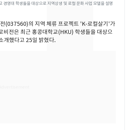
"주주 환원 의미 있게
 경영대 학생들을 대상으로 지역상생 및 로컬 문화 사업 모델을 설명
확대할 것" 약속
태풍도 "거긴 너무 뜨거
8
전(037560)의 지역 체류 프로젝트 'K-로컬살기'가
워"…한반도 비켜가는
로비전은 최근 홍콩대학교(HKU) 학생들을 대상으
'돌핀'과 '찬홈'
소개했다고 25일 밝혔다.
"하늘로 떠난 딸과의 약
9
속"…이현주 경사, 세
번째 모발 기부
[단독] 아내 가출하자
10
성매매 여성 부르고 영
아 때려 살해한 친부, 중
형