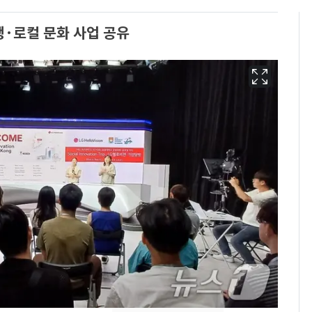
생·로컬 문화 사업 공유
용산 거주 일본인 인플
6
루언서, SNS 라이브방
송 도중 사망
삼성전자·SK하이닉스
7