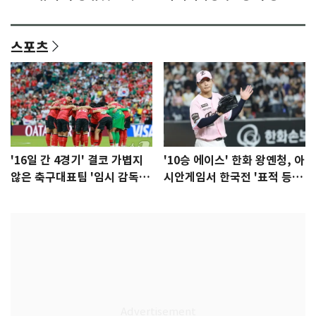
이슈]
년만에 부산 온다
스포츠
'16일 간 4경기' 결코 가볍지
'10승 에이스' 한화 왕옌청, 아
않은 축구대표팀 '임시 감독'
시안게임서 한국전 '표적 등
무게
판' 가능성