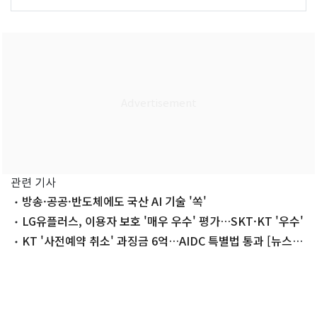
관련 기사
방송·공공·반도체에도 국산 AI 기술 '쏙'
LG유플러스, 이용자 보호 '매우 우수' 평가…SKT·KT '우수'
KT '사전예약 취소' 과징금 6억…AIDC 특별법 통과 [뉴스잇
(IT)쥬]