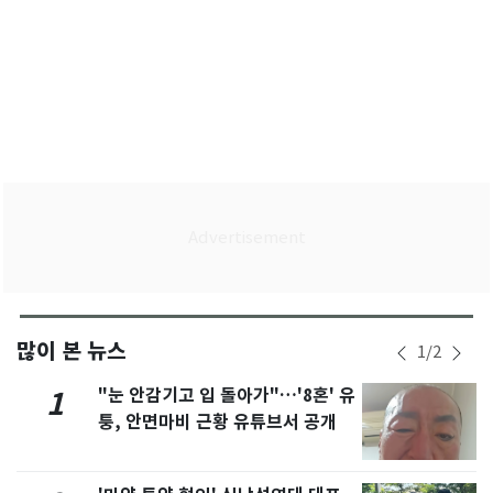
많이 본 뉴스
1
/
2
"눈 안감기고 입 돌아가"…'8혼' 유
1
퉁, 안면마비 근황 유튜브서 공개