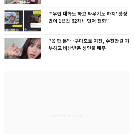
"'우린 대화도 하고 싸우기도 하지' 황정
민이 1년간 62차례 먼저 전화"
"몸 판 돈"…구마모토 지진, 수천만원 기
부하고 비난받은 성인물 배우