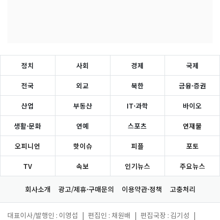
정치
사회
경제
국제
전국
외교
북한
금융·증권
산업
부동산
IT·과학
바이오
생활·문화
연예
스포츠
연재물
오피니언
핫이슈
피플
포토
TV
속보
인기뉴스
주요뉴스
회사소개
광고/제휴·구매문의
이용약관·정책
고충처리
대표이사/발행인 : 이영섭
|
편집인 : 채원배
|
편집국장 : 김기성
|