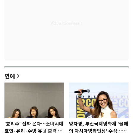
연예
'효리수' 진짜 온다…소녀시대
양자경, 부산국제영화제 '올해
효연·유리·수영 유닛 출격 [N
의 아시아영화인상' 수상…15