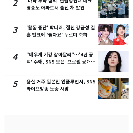
'마약 투약 혐의' 신남성연대 대표
2
영종도 아파트서 숨진 채 발견
'활동 중단' 박나래, 절친 강균성 결
3
혼 발표에 '좋아요' 누르며 축하
"배우계 기강 잡아달라"…'4년 공
4
백' 수애, SNS 오픈·프로필 공개
화제
용산 거주 일본인 인플루언서, SNS
5
라이브방송 도중 사망