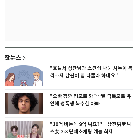
핫뉴스
"호텔서 상간남과 스킨십 나눈 시누이 목
격…제 남편이 입 다물라 하네요"
"오빠 잠깐 집으로 와"…딸 틱톡으로 유
인해 성폭행 복수한 아빠
"10억 버는데 9억 써요?"…삼전男♥닉
스女 3:3 단체소개팅 예능 화제