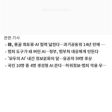
관련 기사
韓, 몽골 희토류·AI 협력 넓힌다…과기공동위 14년 만에 재
개
범죄 도구가 돼 버린 AI…정부, 범부처 대응체계 만든다
'모두의 AI' 내건 정보문화의 달…유공자 59명 포상
국민 10명 중 4명 생성형 AI 쓴다…허위정보·범죄 악용 우려
↑