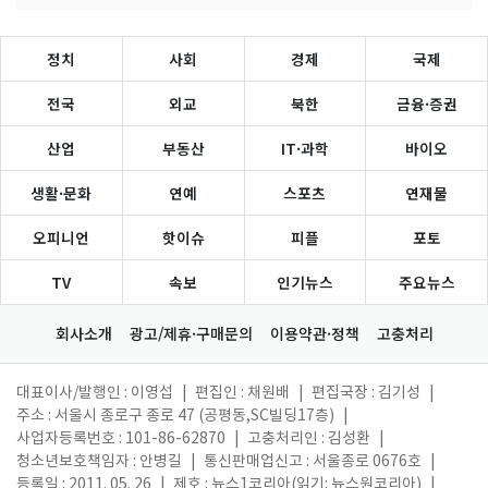
정치
사회
경제
국제
전국
외교
북한
금융·증권
산업
부동산
IT·과학
바이오
생활·문화
연예
스포츠
연재물
오피니언
핫이슈
피플
포토
TV
속보
인기뉴스
주요뉴스
회사소개
광고/제휴·구매문의
이용약관·정책
고충처리
대표이사/발행인 : 이영섭
|
편집인 : 채원배
|
편집국장 : 김기성
|
주소 : 서울시 종로구 종로 47 (공평동,SC빌딩17층)
|
사업자등록번호 : 101-86-62870
|
고충처리인 : 김성환
|
청소년보호책임자 : 안병길
|
통신판매업신고 : 서울종로 0676호
|
등록일 : 2011. 05. 26
|
제호 : 뉴스1코리아(읽기: 뉴스원코리아)
|