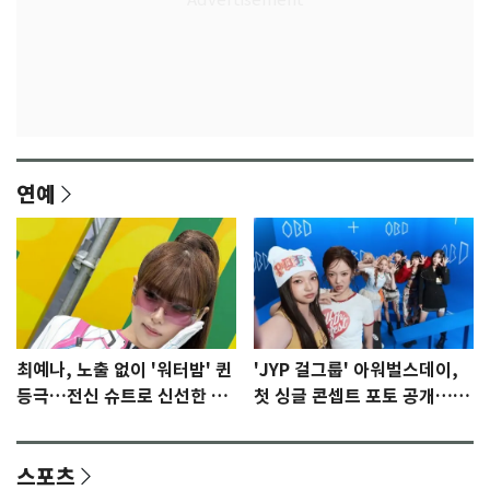
연예
최예나, 노출 없이 '워터밤' 퀸
'JYP 걸그룹' 아워벌스데이,
등극…전신 슈트로 신선한 충
첫 싱글 콘셉트 포토 공개…청
격 [N샷]
량·키치
스포츠