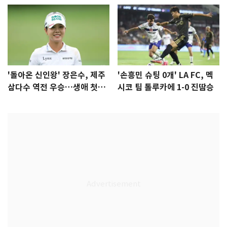
'돌아온 신인왕' 장은수, 제주
'손흥민 슈팅 0개' LA FC, 멕
삼다수 역전 우승…생애 첫승
시코 팀 톨루카에 1-0 진땀승
감격