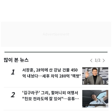
많이 본 뉴스
1
/
2
서장훈, 28억에 산 강남 건물 450
1
억 내놨다…세후 차익 280억 '잭팟'
'김구라子' 그리, 할머니외 여행서
2
"친모 전라도에 잘 있어"…유튜브
서 언급