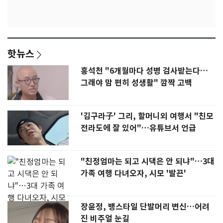
핫뉴스
홍석천 "6개월마다 성병 검사받는다…
그래야 맘 편히 성생활" 깜짝 고백
'김구라子' 그리, 할머니외 여행서 "친모
전라도에 잘 있어"…유튜브서 언급
"친정엄마는 되고 시댁은 안 되냐"…3대
가족 여행 다녀오자, 시모 '발끈'
장윤정, 뱅스타일 단발머리 변신…어려
진 비주얼 눈길