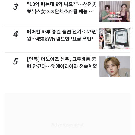
"10억 버는데 9억 써요?"…삼전男
3
♥닉스女 3:3 단체소개팅 예능 화
제
에어컨 하루 종일 틀면 전기료 29만
4
원…450kWh 넘으면 '요금 폭탄'
[단독] 더보이즈 선우, 그루비룸 품
5
에 안긴다…앳에어리어와 전속계약