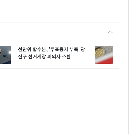
선관위 합수본, '투표용지 부족' 광
진구 선거계장 피의자 소환