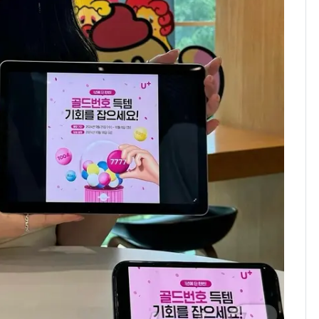
추미애 경기지사, '재정
비상 상황' 선언
삼성전자·SK하이닉스
8
"주주 환원 의미 있게
확대할 것" 약속
"하늘로 떠난 딸과의 약
9
속"…이현주 경사, 세
번째 모발 기부
시가 46억 넘으면 종부
10
세 2배…'비거주·다주
택·초고가' 정조준(종
합)