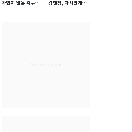
가볍지 않은 축구대
왕옌청, 아시안게임
표팀 '임시 감독' 무게
서 한국전 '표적 등판'
가능성