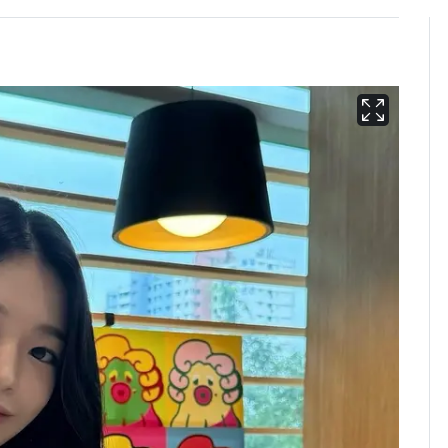
경기 광주 아파트 화단
6
서 40대 女 숨진 채 발
견…시신 옆엔 '이불'
"사실상 부도 상태"…
7