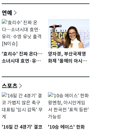
연예
'효리수' 진짜 온다…
양자경, 부산국제영
소녀시대 효연·유리·
화제 '올해의 아시아
수영 유닛 출격 [N이
영화인상' 수상…15
슈]
년만에 부산 온다
스포츠
'16일 간 4경기' 결코
'10승 에이스' 한화