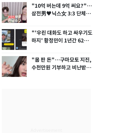
"10억 버는데 9억 써요?"…
삼전男♥닉스女 3:3 단체소
개팅 예능 화제
"'우린 대화도 하고 싸우기도
하지' 황정민이 1년간 62차례
먼저 전화"
"몸 판 돈"…구마모토 지진,
수천만원 기부하고 비난받은
성인물 배우