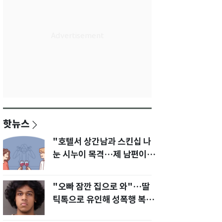
핫뉴스
"호텔서 상간남과 스킨십 나
눈 시누이 목격…제 남편이
입 다물라 하네요"
"오빠 잠깐 집으로 와"…딸
틱톡으로 유인해 성폭행 복수
한 아빠