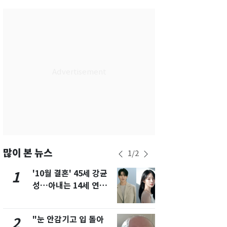
서울
34
℃
부산
33
℃
대구
34
℃
인천
35
℃
광주
34
℃
대전
34
℃
울산
32
℃
강릉
30
℃
많이 본 뉴스
1
/
2
제주
30
℃
'10월 결혼' 45세 강균
경기 광주 
1
6
성…아내는 14세 연하
서 40대 女 
배우 유하진(종합)
견…시신 옆엔
"눈 안감기고 입 돌아
"사실상 부
2
7