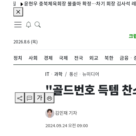
윤현우 충북체육회장 불출마 확정…차기 회장 김사석 레슬링협
크
2026.8.6 (목)
정치
사회
경제
국제
전국
외교
북한
금융ㆍ
ITㆍ과학
통신ㆍ뉴미디어
"골드번호 득템 찬
가
김민재 기자
2024.09.24 오전 09:00