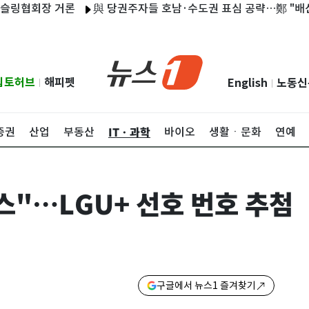
회장 거론
與 당권주자들 호남·수도권 표심 공략…鄭 "배신자" 金 
립토허브
해피펫
English
노동신
|
|
ITㆍ과학
증권
산업
부동산
바이오
생활ㆍ문화
연예
스"…LGU+ 선호 번호 추첨
구글에서 뉴스1 즐겨찾기