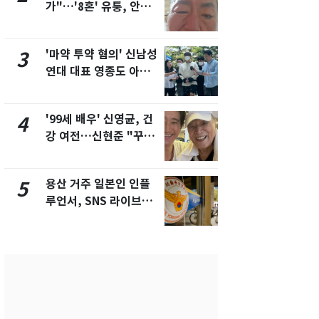
가"…'8혼' 유퉁, 안면
추미애 경기지
마비 근황 유튜브서 공
비상 상황' 
개
'마약 투약 혐의' 신남성
삼성전자·S
3
8
연대 대표 영종도 아파
"주주 환원 
트서 숨진 채 발견
확대할 것" 
'99세 배우' 신영균, 건
"하늘로 떠
4
9
강 여전…신현준 "꾸준
속"…이현주
히 운동하시는 모습에
번째 모발 
큰 자극"
용산 거주 일본인 인플
시가 46억 
5
10
루언서, SNS 라이브방
세 2배…'
송 도중 사망
택·초고가'
합)