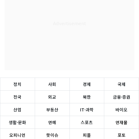
정치
사회
경제
국제
전국
외교
북한
금융·증권
산업
부동산
IT·과학
바이오
생활·문화
연예
스포츠
연재물
오피니언
핫이슈
피플
포토