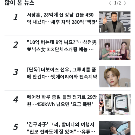
많이 본 뉴스
1
/
2
서장훈, 28억에 산 강남 건물 450
1
억 내놨다…세후 차익 280억 '잭팟'
"10억 버는데 9억 써요?"…삼전男
2
♥닉스女 3:3 단체소개팅 예능 화
제
[단독] 더보이즈 선우, 그루비룸 품
3
에 안긴다…앳에어리어와 전속계약
에어컨 하루 종일 틀면 전기료 29만
4
원…450kWh 넘으면 '요금 폭탄'
'김구라子' 그리, 할머니외 여행서
5
"친모 전라도에 잘 있어"…유튜브