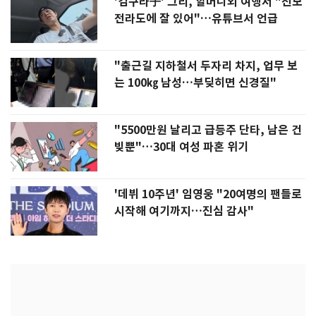
'김구라子' 그리, 할머니외 여행서 "친모
전라도에 잘 있어"…유튜브서 언급
"출근길 지하철서 두자리 차지, 업무 보
는 100㎏ 남성…부딪히면 신경질"
"5500만원 날리고 급등주 단타, 남은 건
빚뿐"…30대 여성 파혼 위기
'데뷔 10주년' 임영웅 "20여명의 팬들로
시작해 여기까지…진심 감사"