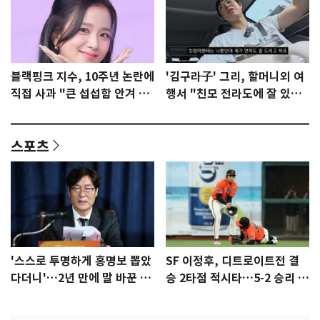
블랙핑크 지수, 10주년 논란에
'김구라子' 그리, 할머니외 여
직접 사과 "큰 섭섭함 안겨 미
행서 "친모 전라도에 잘 있
안"
어"…유튜브서 언급
스포츠
'스스로 투명하게 홍명보 뽑았
SF 이정후, 디트로이트전 결
다더니'…2년 만에 말 바꾼 이
승 2타점 적시타…5-2 승리 견
임생
인