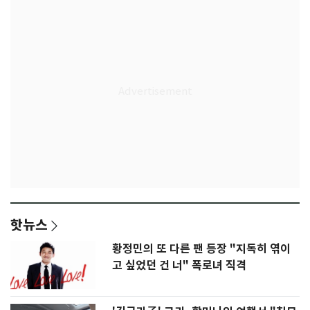
핫뉴스
황정민의 또 다른 팬 등장 "지독히 엮이
고 싶었던 건 너" 폭로녀 직격