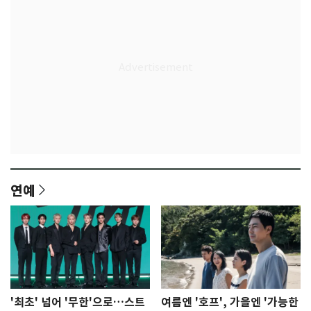
연예
'최초' 넘어 '무한'으로…스트
여름엔 '호프', 가을엔 '가능한