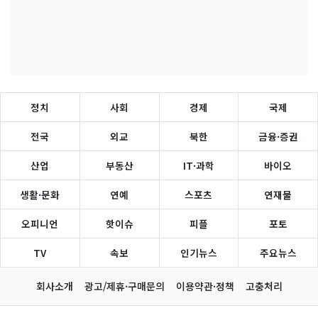
정치
사회
경제
국제
전국
외교
북한
금융·증권
산업
부동산
IT·과학
바이오
생활·문화
연예
스포츠
연재물
오피니언
핫이슈
피플
포토
TV
속보
인기뉴스
주요뉴스
회사소개
광고/제휴·구매문의
이용약관·정책
고충처리