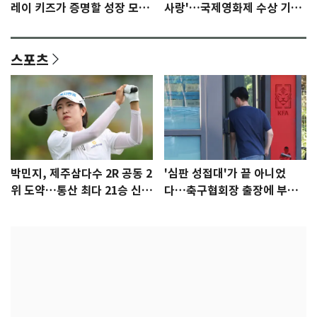
레이 키즈가 증명할 성장 모멘
사랑'…국제영화제 수상 기대
텀 [N이슈]
감 [N이슈]
스포츠
박민지, 제주삼다수 2R 공동 2
'심판 성접대'가 끝 아니었
위 도약…통산 최다 21승 신기
다…축구협회장 출장에 부인
록 도전
3회 동반 '펑펑'