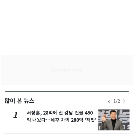
많이 본 뉴스
1
/
2
서장훈, 28억에 산 강남 건물 450
1
억 내놨다…세후 차익 280억 '잭팟'