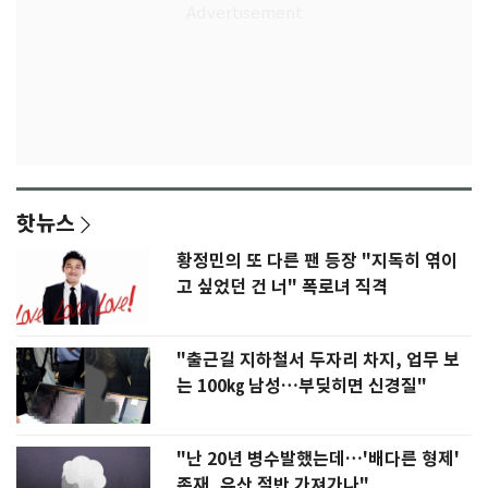
핫뉴스
황정민의 또 다른 팬 등장 "지독히 엮이
고 싶었던 건 너" 폭로녀 직격
"출근길 지하철서 두자리 차지, 업무 보
는 100㎏ 남성…부딪히면 신경질"
"난 20년 병수발했는데…'배다른 형제'
존재, 유산 절반 가져가나"