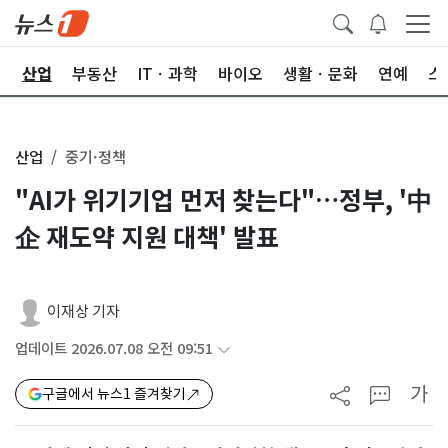
권
산업
부동산
ITㆍ과학
바이오
생활ㆍ문화
연예
스
산업
중기·정책
"AI가 위기기업 먼저 찾는다"…정부, '中
企 재도약 지원 대책' 발표
이재상 기자
업데이트 2026.07.08 오전 09:51
가
구글에서 뉴스1 즐겨찾기