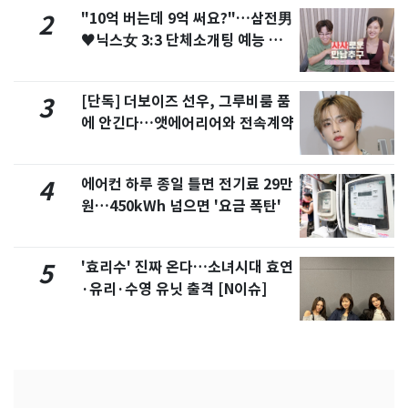
"10억 버는데 9억 써요?"…삼전男
2
♥닉스女 3:3 단체소개팅 예능 화
제
[단독] 더보이즈 선우, 그루비룸 품
3
에 안긴다…앳에어리어와 전속계약
에어컨 하루 종일 틀면 전기료 29만
4
원…450kWh 넘으면 '요금 폭탄'
'효리수' 진짜 온다…소녀시대 효연
5
·유리·수영 유닛 출격 [N이슈]