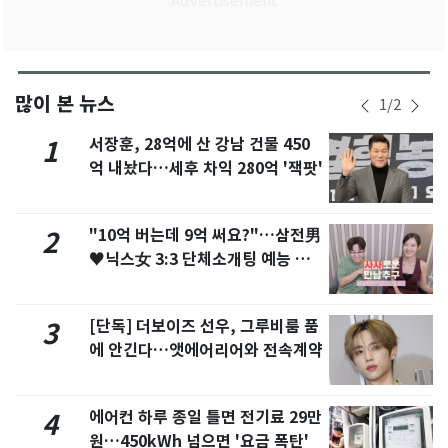
많이 본 뉴스
1
/
2
서장훈, 28억에 산 강남 건물 450
1
억 내놨다…세후 차익 280억 '잭팟'
"10억 버는데 9억 써요?"…삼전男
2
♥닉스女 3:3 단체소개팅 예능 화
제
[단독] 더보이즈 선우, 그루비룸 품
3
에 안긴다…앳에어리어와 전속계약
에어컨 하루 종일 틀면 전기료 29만
4
원…450kWh 넘으면 '요금 폭탄'