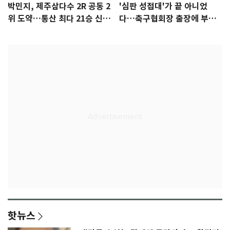
박민지, 제주삼다수 2R 공동 2
'심판 성접대'가 끝 아니었
위 도약…통산 최다 21승 신기
다…축구협회장 출장에 부인
록 도전
3회 동반 '펑펑'
핫뉴스