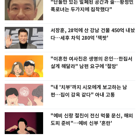
"단둘만 있는 밀폐된 공간과 술…황정민
폭로녀는 두가지에 집착했다"
서장훈, 28억에 산 강남 건물 450억 내놨
다…세후 차익 280억 '잭팟'
"이혼한 여사친은 생명의 은인…한집서
살게 해달라" 남편 요구에 '절망'
"내 '치부'까지 시모에게 보고하는 남
편…집이 감옥 같다" 아내 고통
"예비 신랑 절친이 전신 먹물 문신, 해외
도피 준비"…예비 신부 '혼란'