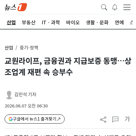
권
산업
부동산
ITㆍ과학
바이오
생활ㆍ문화
연예
스
산업
중기·정책
교원라이프, 금융권과 지급보증 동맹…상
조업계 재편 속 승부수
김민석 기자
2026.06.07 오전 06:30
가
구글에서 뉴스1 즐겨찾기