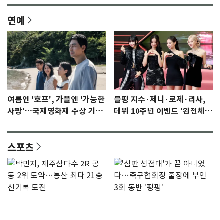
연예
여름엔 '호프', 가을엔 '가능한
블핑 지수·제니·로제·리사,
사랑'…국제영화제 수상 기대
데뷔 10주년 이벤트 '완전체'
감 [N이슈]
참석 확정…기대감 UP
스포츠