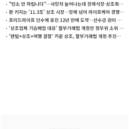
"빈소 안 차립니다"…사망자 늘어나는데 장례식장·상조회사
줄폐업
판 커지는 '11.3조' 상조 시장…장례 넘어 라이프케어 경쟁 초
접전
프리드라이프 인수에 웅진 12년 만에 도약…선수금 관리 변
수
'상조업체 기습폐업 대응' 할부거래법 개정안 정무위 소위 통
과
'렌털+상조+여행 결합' 키운 상조, 할부거래법 개정 추진에
긴장