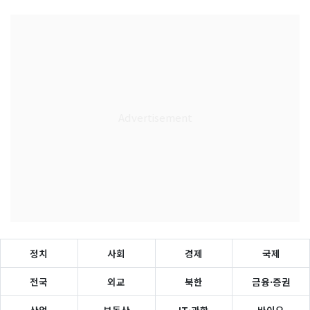
정치
사회
경제
국제
전국
외교
북한
금융·증권
산업
부동산
IT·과학
바이오