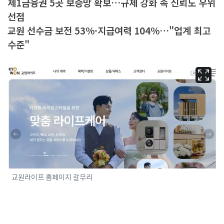
제1금융권 5곳 보증망 확보…규제 강화 속 신뢰도 우위
선점
교원 선수금 보전 53%·지급여력 104%…"업계 최고
수준"
교원라이프 홈페이지 갈무리