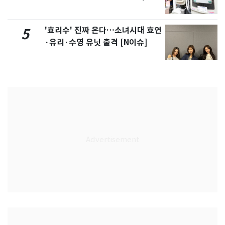
'효리수' 진짜 온다…소녀시대 효연
5
·유리·수영 유닛 출격 [N이슈]