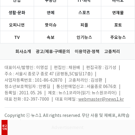
생활·문화
연예
스포츠
연재물
오피니언
핫이슈
피플
포토
TV
속보
인기뉴스
주요뉴스
회사소개
광고/제휴·구매문의
이용약관·정책
고충처리
대표이사/발행인 : 이영섭
|
편집인 : 채원배
|
편집국장 : 김기성
|
주소 : 서울시 종로구 종로 47 (공평동,SC빌딩17층)
|
사업자등록번호 : 101-86-62870
|
고충처리인 : 김성환
|
청소년보호책임자 : 안병길
|
통신판매업신고 : 서울종로 0676호
|
등록일 : 2011. 05. 26
|
제호 : 뉴스1코리아(읽기: 뉴스원코리아)
|
대표 전화 : 02-397-7000
|
대표 이메일 :
webmaster@news1.kr
Copyright ⓒ 뉴스1. All rights reserved. 무단 사용 및 재배포, AI학습
활용 금지.
광고
삭제