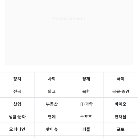
정치
사회
경제
국제
전국
외교
북한
금융·증권
산업
부동산
IT·과학
바이오
생활·문화
연예
스포츠
연재물
오피니언
핫이슈
피플
포토