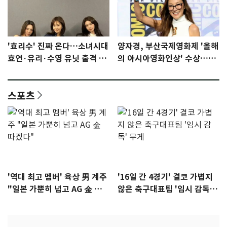
'효리수' 진짜 온다…소녀시대
양자경, 부산국제영화제 '올해
효연·유리·수영 유닛 출격 [N
의 아시아영화인상' 수상…15
이슈]
년만에 부산 온다
스포츠
'역대 최고 멤버' 육상 男 계주
'16일 간 4경기' 결코 가볍지
"일본 가뿐히 넘고 AG 金 따겠
않은 축구대표팀 '임시 감독'
다"
무게