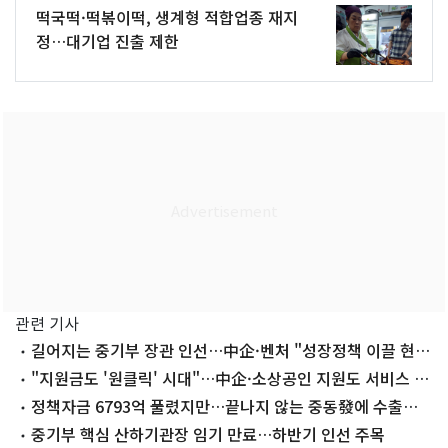
떡국떡·떡볶이떡, 생계형 적합업종 재지
정…대기업 진출 제한
관련 기사
길어지는 중기부 장관 인선…中企·벤처 "성장정책 이끌 현장
형 리더 필요"
"지원금도 '원클릭' 시대"…中企·소상공인 지원도 서비스 경
쟁
정책자금 6793억 풀렸지만…끝나지 않는 중동發에 수출中
企 '한숨'
중기부 핵심 산하기관장 임기 만료…하반기 인선 주목