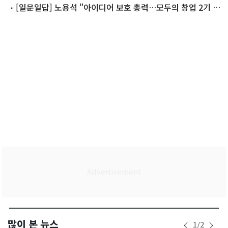
[일문일답] 노용석 "아이디어 보호 총력…모두의 창업 2기 일
정 조정"
많이 본 뉴스
1
/
2