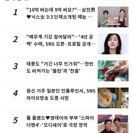
"10억 버는데 9억 써요?"…삼전男
1
♥닉스女 3:3 단체소개팅 예능 화
제
"배우계 기강 잡아달라"…'4년 공
2
백' 수애, SNS 오픈·프로필 공개
화제
태풍도 "거긴 너무 뜨거워"…한반
3
도 비켜가는 '돌핀'과 '찬홈'
용산 거주 일본인 인플루언서, SNS
4
라이브방송 도중 사망
톰 홀랜드♥젠데이아 부부 '스파이
5
더맨4'·'오디세이'로 극장 장악