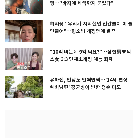
행…"바지에 체액까지 묻었다"
허지웅 "우리가 지지했던 인간들이 이 꼴
만들어"…형소법 개정안에 발끈
"10억 버는데 9억 써요?"…삼전男♥닉
스女 3:3 단체소개팅 예능 화제
유하진, 민낯도 반짝반짝…'14세 연상
예비남편' 강균성이 반한 청순 미모