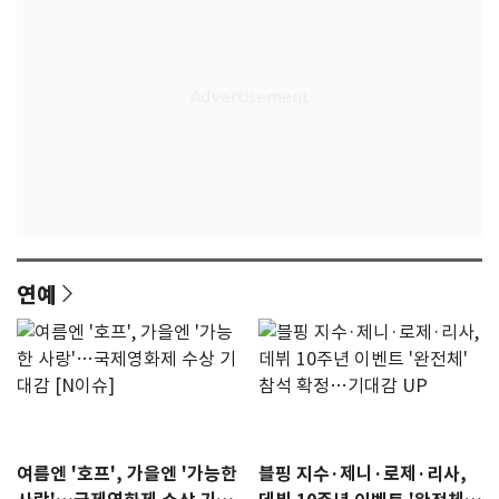
연예
여름엔 '호프', 가을엔 '가능한
블핑 지수·제니·로제·리사,