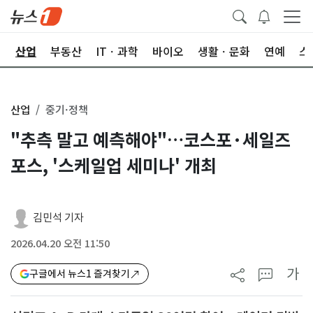
권
산업
부동산
ITㆍ과학
바이오
생활ㆍ문화
연예
스
산업
중기·정책
"추측 말고 예측해야"…코스포·세일즈
포스, '스케일업 세미나' 개최
김민석 기자
2026.04.20 오전 11:50
가
구글에서 뉴스1 즐겨찾기