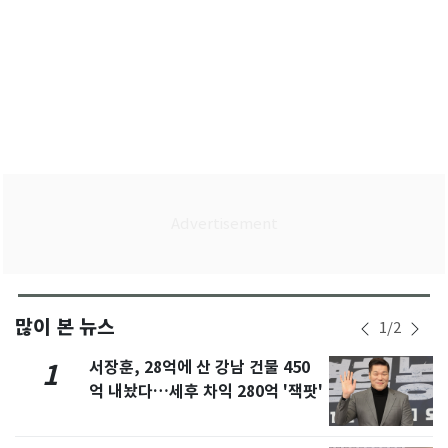
많이 본 뉴스
1
/
2
서장훈, 28억에 산 강남 건물 450
1
억 내놨다…세후 차익 280억 '잭팟'