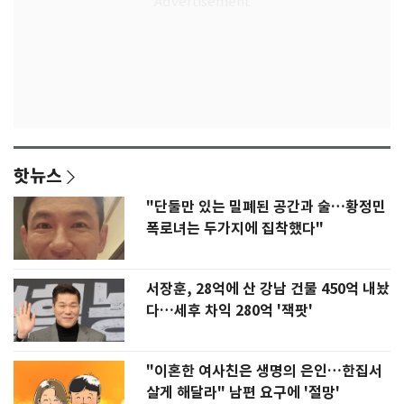
핫뉴스
"단둘만 있는 밀폐된 공간과 술…황정민
폭로녀는 두가지에 집착했다"
서장훈, 28억에 산 강남 건물 450억 내놨
다…세후 차익 280억 '잭팟'
"이혼한 여사친은 생명의 은인…한집서
살게 해달라" 남편 요구에 '절망'