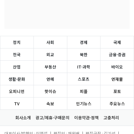
정치
사회
경제
국제
전국
외교
북한
금융·증권
산업
부동산
IT·과학
바이오
생활·문화
연예
스포츠
연재물
오피니언
핫이슈
피플
포토
TV
속보
인기뉴스
주요뉴스
회사소개
광고/제휴·구매문의
이용약관·정책
고충처리
대표이사/발행인 : 이영섭
|
편집인 : 채원배
|
편집국장 : 김기성
|