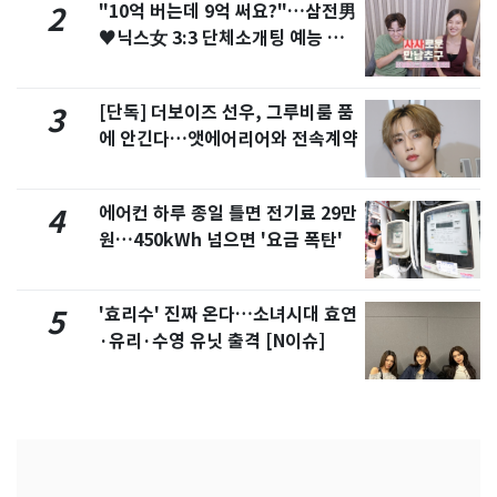
"10억 버는데 9억 써요?"…삼전男
2
♥닉스女 3:3 단체소개팅 예능 화
제
[단독] 더보이즈 선우, 그루비룸 품
3
에 안긴다…앳에어리어와 전속계약
에어컨 하루 종일 틀면 전기료 29만
4
원…450kWh 넘으면 '요금 폭탄'
'효리수' 진짜 온다…소녀시대 효연
5
·유리·수영 유닛 출격 [N이슈]