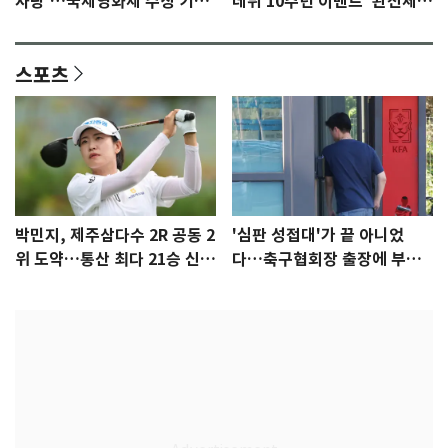
사랑'…국제영화제 수상 기대
데뷔 10주년 이벤트 '완전체'
감 [N이슈]
참석 확정…기대감 UP
스포츠
박민지, 제주삼다수 2R 공동 2
'심판 성접대'가 끝 아니었
위 도약…통산 최다 21승 신기
다…축구협회장 출장에 부인
록 도전
3회 동반 '펑펑'