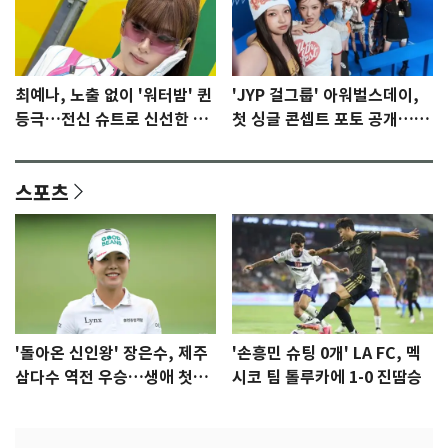
최예나, 노출 없이 '워터밤' 퀸
'JYP 걸그룹' 아워벌스데이,
등극…전신 슈트로 신선한 충
첫 싱글 콘셉트 포토 공개…청
격 [N샷]
량·키치
스포츠
'돌아온 신인왕' 장은수, 제주
'손흥민 슈팅 0개' LA FC, 멕
삼다수 역전 우승…생애 첫승
시코 팀 톨루카에 1-0 진땀승
감격