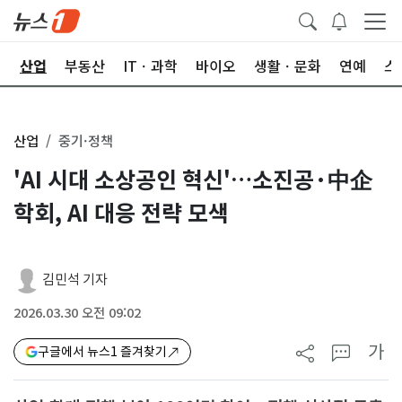
권
산업
부동산
ITㆍ과학
바이오
생활ㆍ문화
연예
스
산업
중기·정책
'AI 시대 소상공인 혁신'…소진공·中企
학회, AI 대응 전략 모색
김민석 기자
2026.03.30 오전 09:02
가
구글에서 뉴스1 즐겨찾기