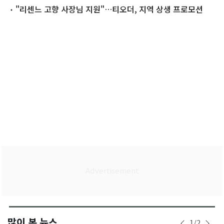
장' 추진
"리센느 고향 사장님 지원"…티오더, 지역 상생 프로모션
많이 본 뉴스
1
/
2