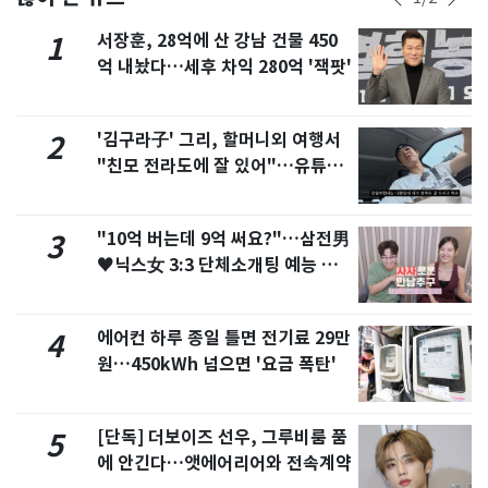
서장훈, 28억에 산 강남 건물 450
1
억 내놨다…세후 차익 280억 '잭팟'
'김구라子' 그리, 할머니외 여행서
2
"친모 전라도에 잘 있어"…유튜브
서 언급
"10억 버는데 9억 써요?"…삼전男
3
♥닉스女 3:3 단체소개팅 예능 화
제
에어컨 하루 종일 틀면 전기료 29만
4
원…450kWh 넘으면 '요금 폭탄'
[단독] 더보이즈 선우, 그루비룸 품
5
에 안긴다…앳에어리어와 전속계약