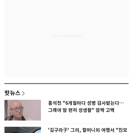
핫뉴스
홍석천 "6개월마다 성병 검사받는다…
그래야 맘 편히 성생활" 깜짝 고백
'김구라子' 그리, 할머니외 여행서 "친모