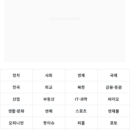
정치
사회
경제
국제
전국
외교
북한
금융·증권
산업
부동산
IT·과학
바이오
생활·문화
연예
스포츠
연재물
오피니언
핫이슈
피플
포토