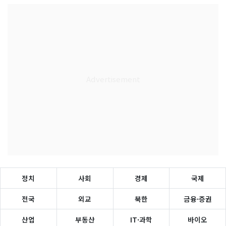
정치
사회
경제
국제
전국
외교
북한
금융·증권
산업
부동산
IT·과학
바이오