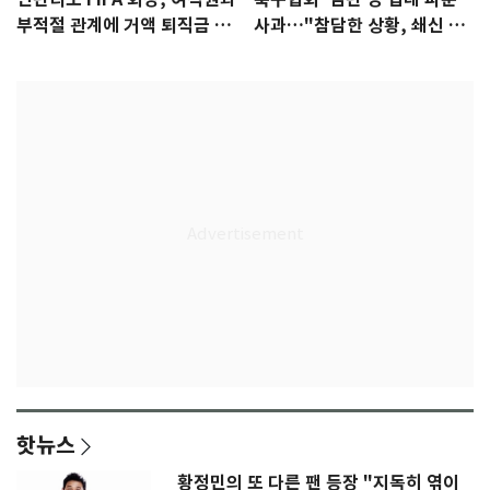
부적절 관계에 거액 퇴직금 지
사과…"참담한 상황, 쇄신 약
급 논란
속"
핫뉴스
황정민의 또 다른 팬 등장 "지독히 엮이