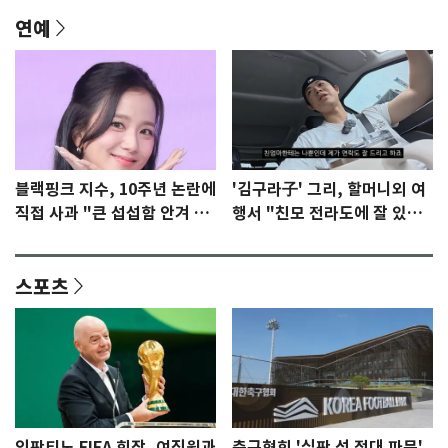
연예
블랙핑크 지수, 10주년 논란에
'김구라子' 그리, 할머니외 여
직접 사과 "큰 섭섭함 안겨 미
행서 "친모 전라도에 잘 있
안"
어"…유튜브서 언급
스포츠
인판티노 FIFA 회장, 여직원과
축구협회 '심판 성 접대 파문'