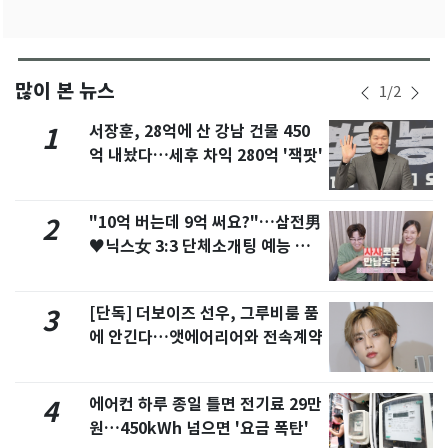
많이 본 뉴스
1
/
2
서장훈, 28억에 산 강남 건물 450
1
억 내놨다…세후 차익 280억 '잭팟'
"10억 버는데 9억 써요?"…삼전男
2
♥닉스女 3:3 단체소개팅 예능 화
제
[단독] 더보이즈 선우, 그루비룸 품
3
에 안긴다…앳에어리어와 전속계약
에어컨 하루 종일 틀면 전기료 29만
4
원…450kWh 넘으면 '요금 폭탄'