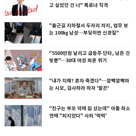
고 싶었던 건 너" 폭로녀 직격
"출근길 지하철서 두자리 차지, 업무 보
는 100㎏ 남성…부딪히면 신경질"
"5500만원 날리고 급등주 단타, 남은 건
빚뿐"…30대 여성 파혼 위기
"내가 치매? 혼자 죽겠다"…깜빡깜빡하
는 시모, 검사하라 하자 '발끈'
"친구는 부모 덕에 집 샀는데" 아들 하소
연에 "죄지었다" 사죄 '먹먹'