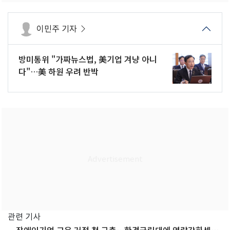
이민주 기자
방미통위 "가짜뉴스법, 美기업 겨냥 아니
다"…美 하원 우려 반박
관련 기사