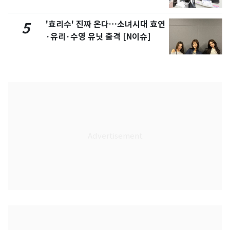
'효리수' 진짜 온다…소녀시대 효연
5
·유리·수영 유닛 출격 [N이슈]