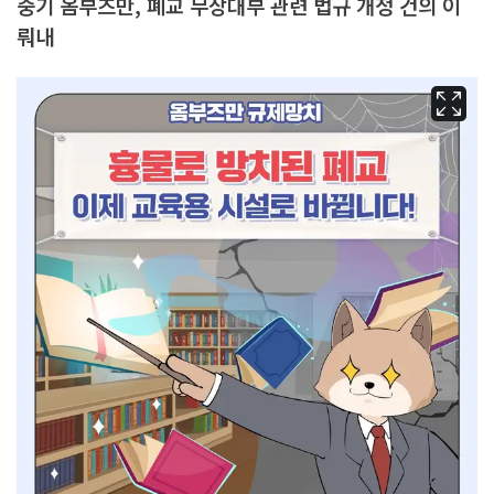
중기 옴부즈만, 폐교 무상대부 관련 법규 개정 건의 이
뤄내