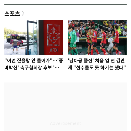
스포츠
"이런 진흙탕 안 들어가"…'풍
'남아공 졸전' 처음 입 연 김민
비박산' 축구협회장 후보 '실
재 "선수들도 못 하기는 했다"
종'