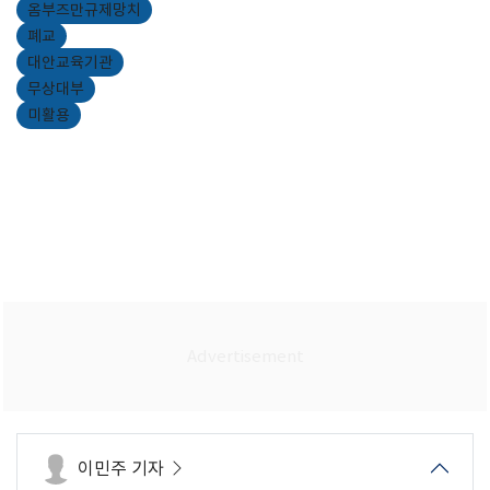
옴부즈만규제망치
폐교
대안교육기관
무상대부
미활용
이민주 기자