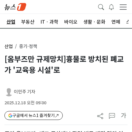
권
산업
부동산
ITㆍ과학
바이오
생활ㆍ문화
연예
스
산업
중기·정책
[옴부즈만 규제망치]흉물로 방치된 폐교
가 '교육용 시설'로
이민주 기자
2025.12.18 오전 09:00
가
구글에서 뉴스1 즐겨찾기