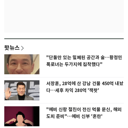
핫뉴스
"단둘만 있는 밀폐된 공간과 술…황정민
폭로녀는 두가지에 집착했다"
서장훈, 28억에 산 강남 건물 450억 내놨
다…세후 차익 280억 '잭팟'
"예비 신랑 절친이 전신 먹물 문신, 해외
도피 준비"…예비 신부 '혼란'