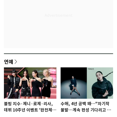
연예
블핑 지수·제니·로제·리사,
수애, 4년 공백 왜…"차기작
데뷔 10주년 이벤트 '완전체'
불발…계속 편성 기다리고 있
참석 확정…기대감 UP
다"