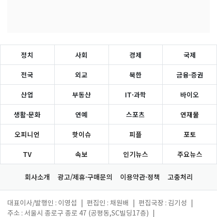
정치
사회
경제
국제
전국
외교
북한
금융·증권
산업
부동산
IT·과학
바이오
생활·문화
연예
스포츠
연재물
오피니언
핫이슈
피플
포토
TV
속보
인기뉴스
주요뉴스
회사소개
광고/제휴·구매문의
이용약관·정책
고충처리
대표이사/발행인 : 이영섭
|
편집인 : 채원배
|
편집국장 : 김기성
|
주소 : 서울시 종로구 종로 47 (공평동,SC빌딩17층)
|