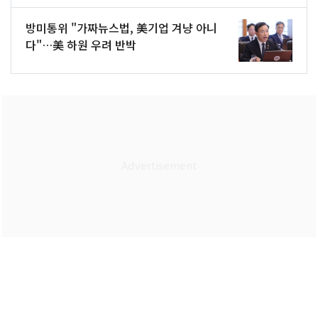
방미통위 "가짜뉴스법, 美기업 겨냥 아니
다"…美 하원 우려 반박