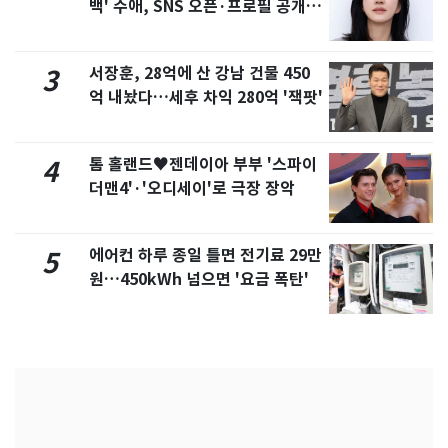
백' 수애, SNS 오픈·프로필 공개
화제
서장훈, 28억에 산 강남 건물 450
3
억 내놨다…세후 차익 280억 '잭팟'
톰 홀랜드♥젠데이아 부부 '스파이
4
더맨4'·'오디세이'로 극장 장악
에어컨 하루 종일 틀면 전기료 29만
5
원…450kWh 넘으면 '요금 폭탄'