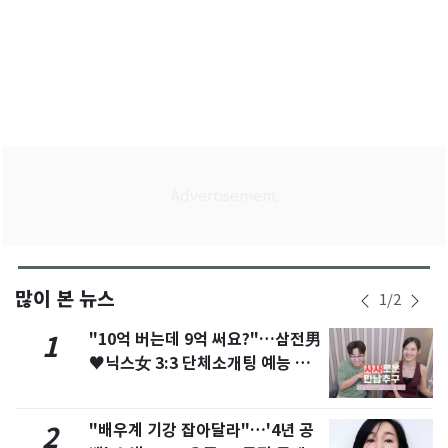
많이 본 뉴스
1
/
2
"10억 버는데 9억 써요?"…삼전男
1
♥닉스女 3:3 단체소개팅 예능 화
제
"배우계 기강 잡아달라"…'4년 공
2