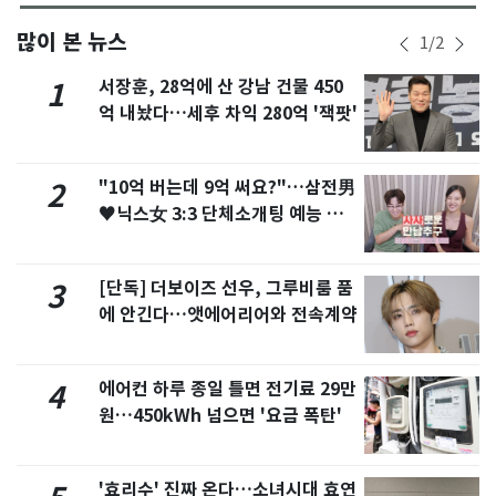
많이 본 뉴스
1
/
2
서장훈, 28억에 산 강남 건물 450
1
억 내놨다…세후 차익 280억 '잭팟'
"10억 버는데 9억 써요?"…삼전男
2
♥닉스女 3:3 단체소개팅 예능 화
제
[단독] 더보이즈 선우, 그루비룸 품
3
에 안긴다…앳에어리어와 전속계약
에어컨 하루 종일 틀면 전기료 29만
4
원…450kWh 넘으면 '요금 폭탄'
'효리수' 진짜 온다…소녀시대 효연