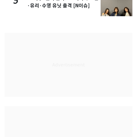
5
·유리·수영 유닛 출격 [N이슈]