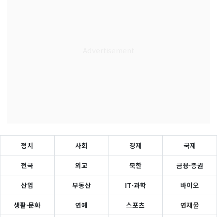
정치
사회
경제
국제
전국
외교
북한
금융·증권
산업
부동산
IT·과학
바이오
생활·문화
연예
스포츠
연재물