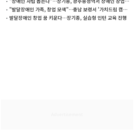
력 강화"
"장애인 자립 돕는다"…장기종, 광주송정역서 장애인 창업
지원 캠페인
"발달장애인 가족, 창업 모색"…충남 보령서 '가치드림 캠프'
개최
발달장애인 창업 꿈 키운다…장기종, 실습형 인턴 교육 진행