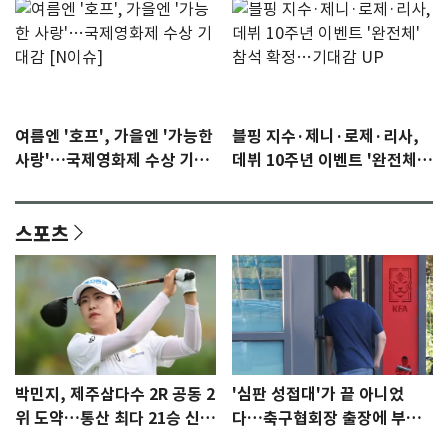
여름엔 '호프', 가을엔 '가능한
블핑 지수·제니·로제·리사,
사랑'…국제영화제 수상 기대
데뷔 10주년 이벤트 '완전체'
감 [N이슈]
참석 확정…기대감 UP
스포츠
박민지, 제주삼다수 2R 공동 2
'심판 성접대'가 끝 아니었
위 도약…통산 최다 21승 신기
다…축구협회장 출장에 부인
록 도전
3회 동반 '펑펑'