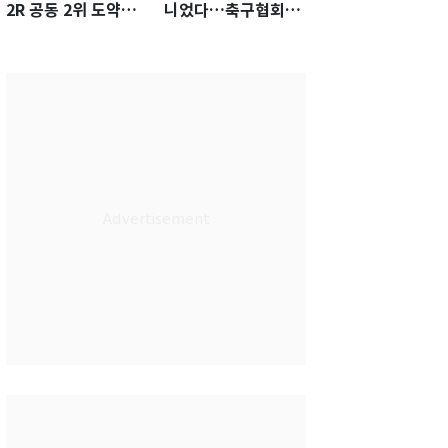
2R 공동 2위 도약…
니었다…축구협회장
통산 최다 21승 신기
출장에 부인 3회 동반
록 도전
'펑펑'