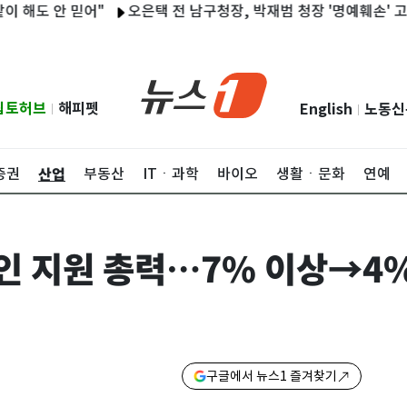
안 믿어"
오은택 전 남구청장, 박재범 청장 '명예훼손' 고소…검찰
립토허브
해피펫
English
노동신
|
|
산업
증권
부동산
ITㆍ과학
바이오
생활ㆍ문화
연예
공인 지원 총력…7% 이상→
구글에서 뉴스1 즐겨찾기