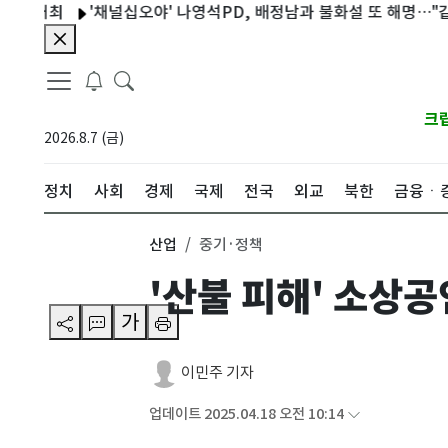
'채널십오야' 나영석PD, 배정남과 불화설 또 해명…"같이 해도 
크
2026.8.7 (금)
정치
사회
경제
국제
전국
외교
북한
금융ㆍ
산업
중기·정책
'산불 피해' 소상
가
이민주 기자
업데이트 2025.04.18 오전 10:14