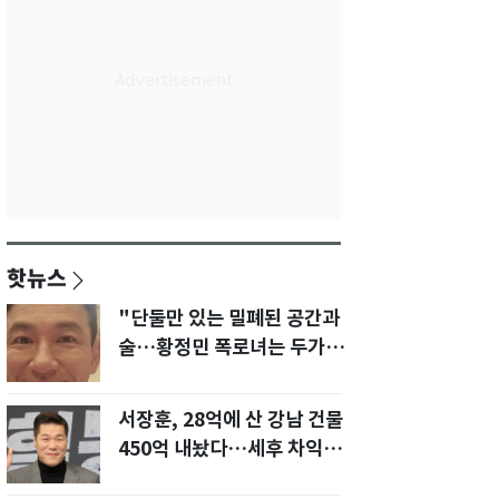
핫뉴스
"단둘만 있는 밀폐된 공간과
술…황정민 폭로녀는 두가지
에 집착했다"
서장훈, 28억에 산 강남 건물
450억 내놨다…세후 차익
280억 '잭팟'