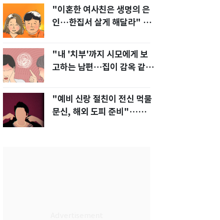
"이혼한 여사친은 생명의 은
인…한집서 살게 해달라" 남
편 요구에 '절망'
"내 '치부'까지 시모에게 보
고하는 남편…집이 감옥 같
다" 아내 고통
"예비 신랑 절친이 전신 먹물
문신, 해외 도피 준비"…예비
신부 '혼란'