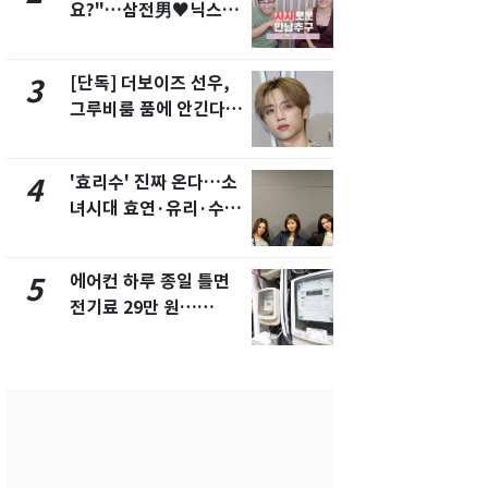
요?"…삼전男♥닉스女
의실에 남자
3:3 단체소개팅 예능 화
요"…경찰 
제
[단독] 더보이즈 선우,
전남광주 화
3
8
그루비룸 품에 안긴다…
교통사고로 
앳에어리어와 전속계약
지…6명 부
'효리수' 진짜 온다…소
[단독]중수
4
9
녀시대 효연·유리·수영
수사관 경력
유닛 출격 [N이슈]
진…법무사·
택' 유지
에어컨 하루 종일 틀면
축구협회, 
5
10
전기료 29만 원…
들 10여명 대
450kWh 넘으면 '요금
대' 의혹…
폭탄'
픽 예선 등