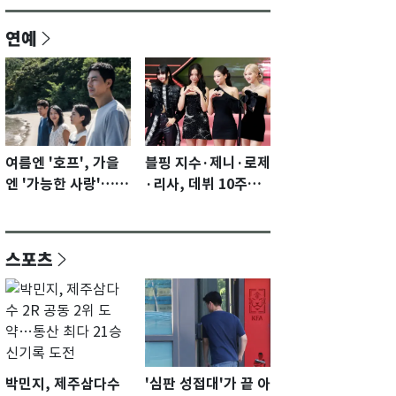
연예
여름엔 '호프', 가을
블핑 지수·제니·로제
엔 '가능한 사랑'…국
·리사, 데뷔 10주년
제영화제 수상 기대
이벤트 '완전체' 참석
감 [N이슈]
확정…기대감 UP
스포츠
박민지, 제주삼다수
'심판 성접대'가 끝 아