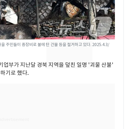
의실에 남자가 있어
요"…경찰 수사
전남광주 화정역 인근서
8
교통사고로 40대 심정
지…6명 부상
주민들이 중장비로 불에 탄 건물 등을 철거하고 있다. 2025.4.3/
[단독]중수청 가는 검찰
9
수사관 경력 합산 추
진…법무사·집행관 '혜
기업부가 지난달 경북 지역을 덮친 일명 '괴물 산불'
택' 유지
하기로 했다.
축구협회, 외국인 심판
10
들 10여명 대상 '성 접
대' 의혹…월드컵·올림
픽 예선 등