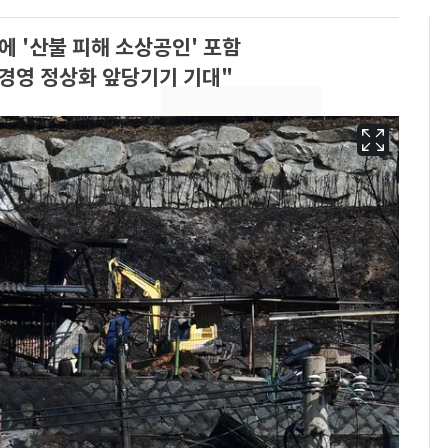
에 '산불 피해 소상공인' 포함
경영 정상화 앞당기기 기대"
13호 태풍 '돌핀' 日오
6
키나와·가고시마현 접
근…26만명 대피령
"캐리비안 베이 여자 탈
7