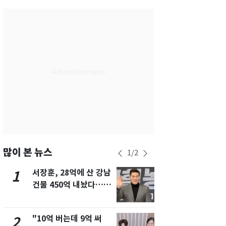
서울
34
℃
부산
29
℃
대구
34
℃
인천
34
℃
광주
34
℃
대전
35
℃
울산
29
℃
강릉
28
℃
많이 본 뉴스
1
/
2
제주
29
℃
서장훈, 28억에 산 강남
13호 태풍 '
1
6
건물 450억 내놨다…세
키나와·가고
후 차익 280억 '잭팟'
근…26만명
"10억 버는데 9억 써
"캐리비안 
2
7