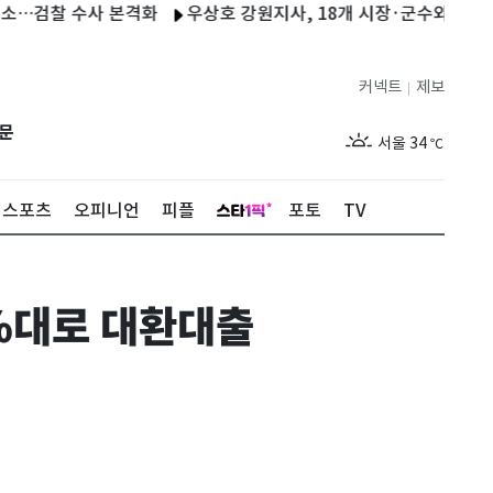
 수사 본격화
우상호 강원지사, 18개 시장·군수와 첫 상견례…"
커넥트
제보
|
제주
29
℃
문
서울
34
℃
부산
29
℃
스포츠
오피니언
피플
포토
TV
대구
34
℃
인천
34
℃
4%대로 대환대출
광주
34
℃
대전
35
℃
울산
29
℃
강릉
28
℃
제주
29
℃