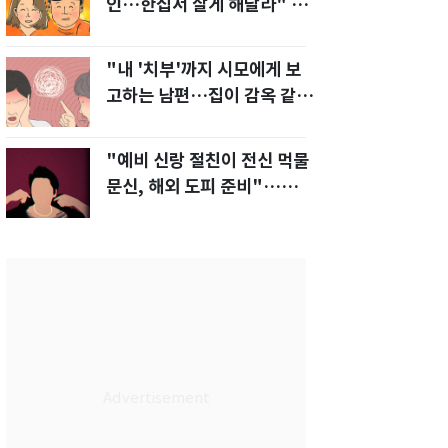
인…한집서 살게 해달라" 남
편 요구에 '절망'
"내 '치부'까지 시모에게 보
고하는 남편…집이 감옥 같
다" 아내 고통
"예비 신랑 절친이 전신 먹물
문신, 해외 도피 준비"…예비
신부 '혼란'