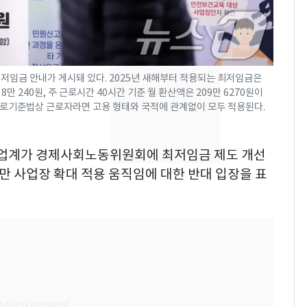
[단독]중수청 가는 검찰
8
수사관 경력 합산 추
진…법무사·집행관 '혜
택' 유지
저임금 안내가 게시돼 있다. 2025년 새해부터 적용되는 최저임금은
전남광주 화정역 인근서
9
만 240원, 주 근로시간 40시간 기준 월 환산액은 209만 6270원이
교통사고로 40대 심정
근로기준법상 근로자라면 고용 형태와 국적에 관계없이 모두 적용된다.
지…6명 부상
축구협회, 외국인 심판
10
공인업계가 경제사회노동위원회에 최저임금 제도 개선
들 10여명 대상 '성 접
만 사업장 확대 적용 움직임에 대한 반대 입장을 표
대' 의혹…월드컵·올림
픽 예선 등