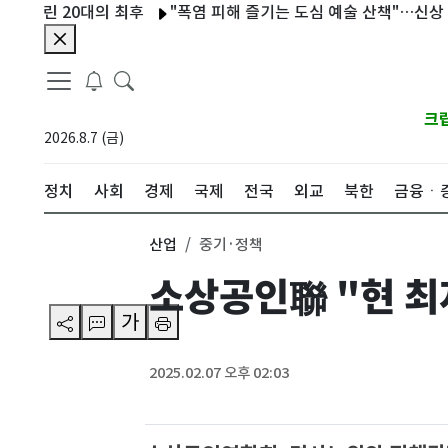
린 20대의 최후
"폭염 피해 즐기는 도심 예술 산책"…신상 미술
크
2026.8.7 (금)
정치
사회
경제
국제
전국
외교
북한
금융ㆍ
산업
중기·정책
소상공인聯 "현 최
가
2025.02.07 오후 02:03