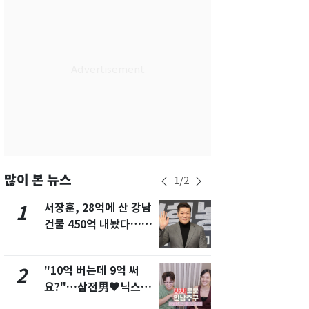
서울
29
℃
부산
28
℃
대구
28
℃
인천
30
℃
광주
27
℃
대전
26
℃
울산
27
℃
많이 본 뉴스
1
/
2
강릉
26
℃
서장훈, 28억에 산 강남
13호 태풍 '
1
6
건물 450억 내놨다…세
키나와·가고
제주
28
℃
후 차익 280억 '잭팟'
근…26만명
"10억 버는데 9억 써
"캐리비안 
2
7
요?"…삼전男♥닉스女
의실에 남자
3:3 단체소개팅 예능 화
요"…경찰 