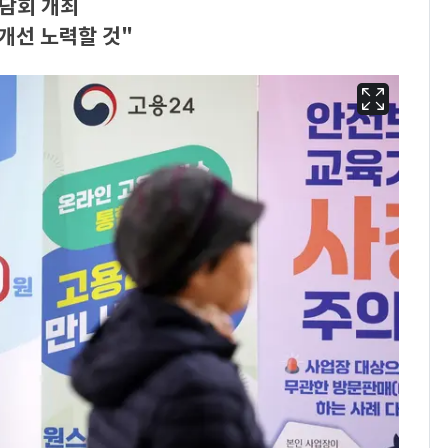
담회 개최
개선 노력할 것"
13호 태풍 '돌핀' 日오
6
키나와·가고시마현 접
근…26만명 대피령
"캐리비안 베이 여자 탈
7
의실에 남자가 있어
요"…경찰 수사