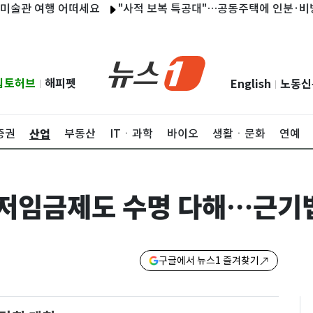
관 여행 어떠세요
"사적 보복 특공대"…공동주택에 인분·비방전단 
립토허브
해피펫
English
노동신
|
|
산업
증권
부동산
ITㆍ과학
바이오
생활ㆍ문화
연예
저임금제도 수명 다해…근기법
구글에서 뉴스1 즐겨찾기