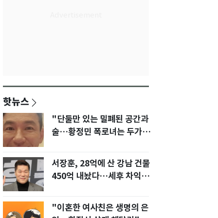
핫뉴스
"단둘만 있는 밀폐된 공간과
술…황정민 폭로녀는 두가지
에 집착했다"
서장훈, 28억에 산 강남 건물
450억 내놨다…세후 차익
280억 '잭팟'
"이혼한 여사친은 생명의 은