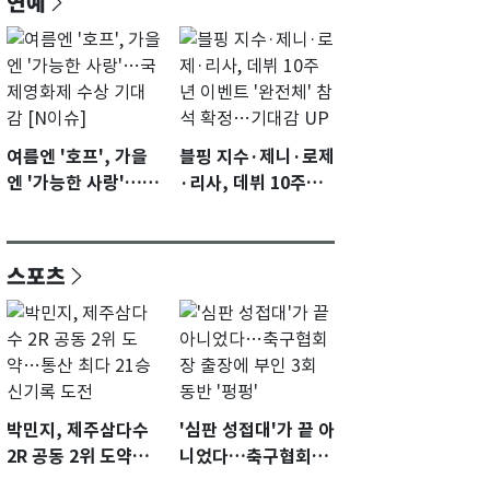
연예
여름엔 '호프', 가을
블핑 지수·제니·로제
엔 '가능한 사랑'…국
·리사, 데뷔 10주년
제영화제 수상 기대
이벤트 '완전체' 참석
감 [N이슈]
확정…기대감 UP
스포츠
박민지, 제주삼다수
'심판 성접대'가 끝 아
2R 공동 2위 도약…
니었다…축구협회장
통산 최다 21승 신기
출장에 부인 3회 동반