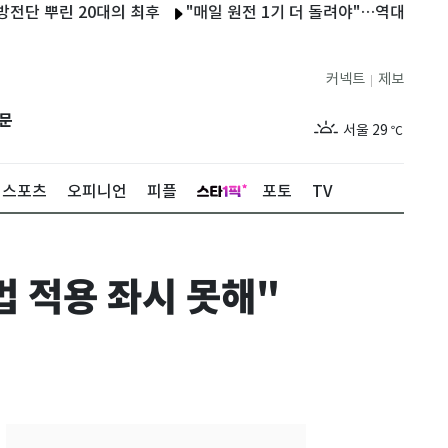
뿌린 20대의 최후
"매일 원전 1기 더 돌려야"…역대급 폭염에 
커넥트
제보
|
제주
28
℃
문
서울
29
℃
부산
28
℃
스포츠
오피니언
피플
포토
TV
대구
28
℃
인천
30
℃
 적용 좌시 못해"
광주
27
℃
대전
26
℃
울산
27
℃
강릉
26
℃
제주
28
℃