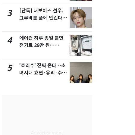
제
[단독] 더보이즈 선우,
[단독]중수
3
8
그루비룸 품에 안긴다…
수사관 경력
앳에어리어와 전속계약
진…법무사·
택' 유지
에어컨 하루 종일 틀면
전남광주 화
4
9
전기료 29만 원…
교통사고로 
450kWh 넘으면 '요금
지…6명 부
폭탄'
'효리수' 진짜 온다…소
축구협회, 
5
10
녀시대 효연·유리·수영
들 10여명 대
유닛 출격 [N이슈]
대' 의혹…
픽 예선 등