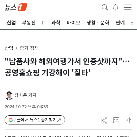
권
산업
부동산
ITㆍ과학
바이오
생활ㆍ문화
연예
스
산업
중기·정책
"납품사와 해외여행가서 인증샷까지"…
공영홈쇼핑 기강해이 '질타'
장시온 기자
2024.10.22 오후 04:33
가
구글에서 뉴스1 즐겨찾기