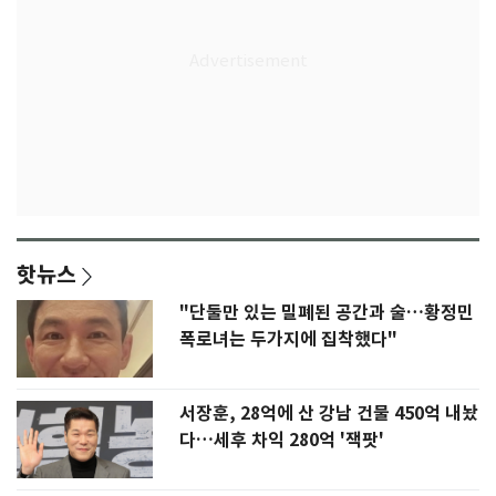
핫뉴스
"단둘만 있는 밀폐된 공간과 술…황정민
폭로녀는 두가지에 집착했다"
서장훈, 28억에 산 강남 건물 450억 내놨
다…세후 차익 280억 '잭팟'