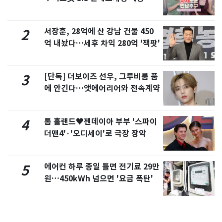
제
서장훈, 28억에 산 강남 건물 450
2
억 내놨다…세후 차익 280억 '잭팟'
[단독] 더보이즈 선우, 그루비룸 품
3
에 안긴다…앳에어리어와 전속계약
톰 홀랜드♥젠데이아 부부 '스파이
4
더맨4'·'오디세이'로 극장 장악
에어컨 하루 종일 틀면 전기료 29만
5
원…450kWh 넘으면 '요금 폭탄'