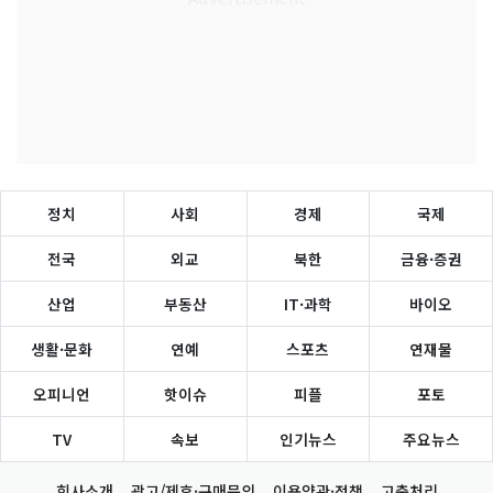
정치
사회
경제
국제
전국
외교
북한
금융·증권
산업
부동산
IT·과학
바이오
생활·문화
연예
스포츠
연재물
오피니언
핫이슈
피플
포토
TV
속보
인기뉴스
주요뉴스
회사소개
광고/제휴·구매문의
이용약관·정책
고충처리