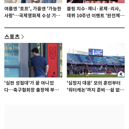
여름엔 '호프', 가을엔 '가능한
블핑 지수·제니·로제·리사,
사랑'…국제영화제 수상 기대
데뷔 10주년 이벤트 '완전체'
감 [N이슈]
참석 확정…기대감 UP
스포츠
'심판 성접대'가 끝 아니었
'심정지 대응' 모의 훈련부터
다…축구협회장 출장에 부인
'워터캐논'까지 준비…쉼 없는
3회 동반 '펑펑'
K리그