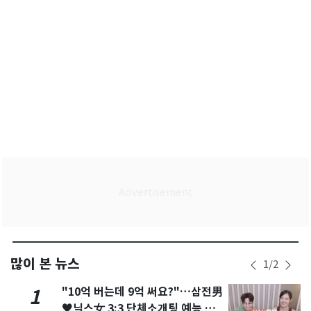
많이 본 뉴스
1
/
2
"10억 버는데 9억 써요?"…삼전男
1
♥닉스女 3:3 단체소개팅 예능 화