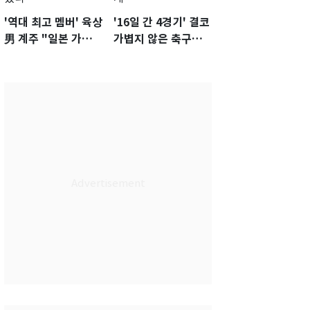
'역대 최고 멤버' 육상
'16일 간 4경기' 결코
男 계주 "일본 가뿐히
가볍지 않은 축구대
넘고 AG 金 따겠다"
표팀 '임시 감독' 무게