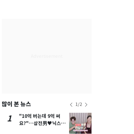
서울
31
℃
부산
27
℃
대구
28
℃
인천
29
℃
광주
27
℃
대전
27
℃
울산
26
℃
강릉
24
℃
제주
27
℃
많이 본 뉴스
1
/
2
"10억 버는데 9억 써
펄펄 끓는 서
1
6
요?"…삼전男♥닉스女
돌파하나…한
3:3 단체소개팅 예능 화
폭염[오늘날