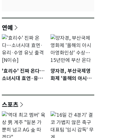
연예
'효리수' 진짜 온다…
양자경, 부산국제영
소녀시대 효연·유리·
화제 '올해의 아시아
수영 유닛 출격 [N이
영화인상' 수상…15
슈]
년만에 부산 온다
스포츠