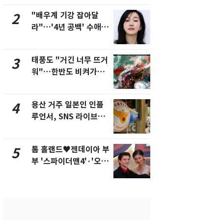
제
"배우계 기강 잡아달
[단독]"이번
2
7
라"…'4년 공백' 수애,
현, 토스역
SNS 오픈·프로필 공개
울 지하철에
화제
새겼다
태풍도 "거긴 너무 뜨거
SK하이닉스
3
8
워"…한반도 비켜가는
켓 하한가…
'돌핀'과 '찬홈'
에 시초가 
용산 거주 일본인 인플
"캐리비안 
4
9
루언서, SNS 라이브방
의실에 남자
송 도중 사망
요"…경찰 
톰 홀랜드♥젠데이아 부
전남광주통
5
10
부 '스파이더맨4'·'오디
무부시장 후
세이'로 극장 장악
윤난실 지명