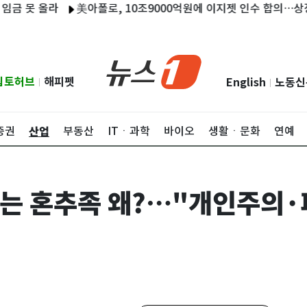
 올라
美아폴로, 10조9000억원에 이지젯 인수 합의…상장폐지 
립토허브
해피펫
English
노동신
|
|
산업
증권
부동산
ITㆍ과학
바이오
생활ㆍ문화
연예
즐기는 혼추족 왜?…"개인주의