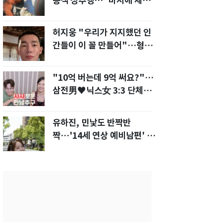
승객 성추행…"바지에 체액
까지 묻었다"
허지웅 "우리가 지지했던 인
간들이 이 꼴 만들어"…형소
법 개정안에 발끈
"10억 버는데 9억 써요?"…
삼전男♥닉스女 3:3 단체소
개팅 예능 화제
유하진, 민낯도 반짝반
짝…'14세 연상 예비남편' 강
균성이 반한 청순 미모