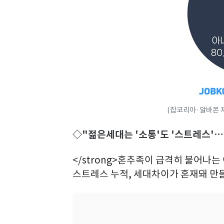
(잡코리아·알바몬 
◇"젊은세대는 '소통'도 '스트레스'
</strong>혼추족이 급격히 불어나
스트레스 누적, 세대차이가 혼재돼 만