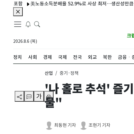
포함
美노동소득분배율 52.9%로 사상 최저…생산성만큼 임금 못
크
2026.8.6 (목)
정치
사회
경제
국제
전국
외교
북한
금융ㆍ
산업
중기·정책
'나 홀로 추석' 
가
물"
최동현 기자
조현기 기자