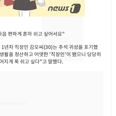
[단독]"이번 역은 신논
7
현, 토스역입니다"…서
울 지하철에 토스 이름
새겼다
SK하이닉스 또 프리마
8
"마음 편하게 혼자 쉬고 싶어서요"
켓 하한가…달랑 11주
에 시초가 소동
1년차 직장인 김모씨(30)는 추석 귀성을 포기했
수 생활을 청산하고 어엿한 '직장인'이 됐으니 당당히
"캐리비안 베이 여자 탈
9
어지게 푹 쉬고 싶다"고 말했다.
의실에 남자가 있어
요"…경찰 수사
전남광주통합특별시 정
10
무부시장 후보 백승주·
윤난실 지명