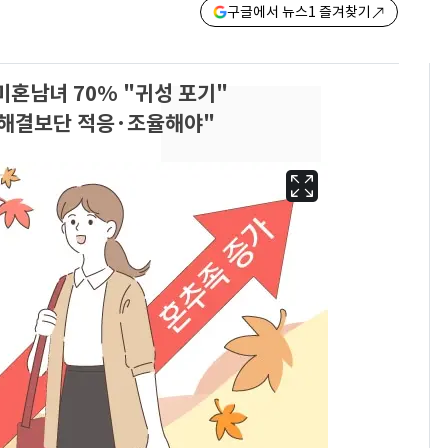
구글에서 뉴스1 즐겨찾기
미혼남녀 70% "귀성 포기"
…해결보단 적응·조율해야"
펄펄 끓는 서울, 40도
6
돌파하나…한낮 39도
폭염[오늘날씨]