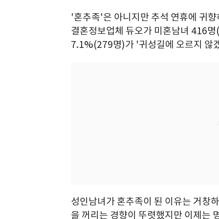
'혼추족'은 아니지만 추석 연휴에 귀향
결혼정보업체 듀오가 미혼남녀 416명(남
7.1%(279명)가 '귀성길에 오르지 않
성인남녀가 혼추족이 된 이유는 거창하
을 꺼리는 경향이 뚜렷했지만 이제는 명절