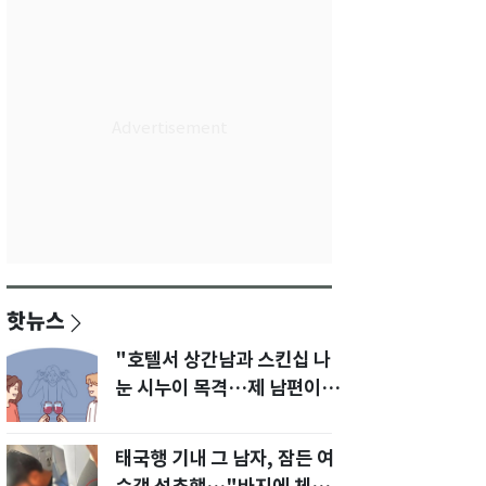
핫뉴스
"호텔서 상간남과 스킨십 나
눈 시누이 목격…제 남편이
입 다물라 하네요"
태국행 기내 그 남자, 잠든 여