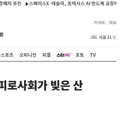
추진
스페이스X·테슬라, 美텍사스 AI 반도체 공장에 23조9000
커넥트
제보
|
제주
27
℃
문
서울
31
℃
부산
27
℃
스포츠
오피니언
피플
포토
TV
대구
28
℃
인천
29
℃
·피로사회가 빚은 산
광주
27
℃
대전
27
℃
울산
26
℃
강릉
24
℃
제주
27
℃