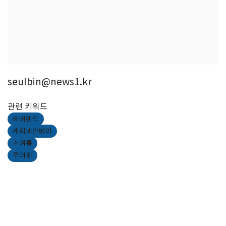
seulbin@news1.kr
관련 키워드
에버랜드
캐리비안베이
초여름
무더위