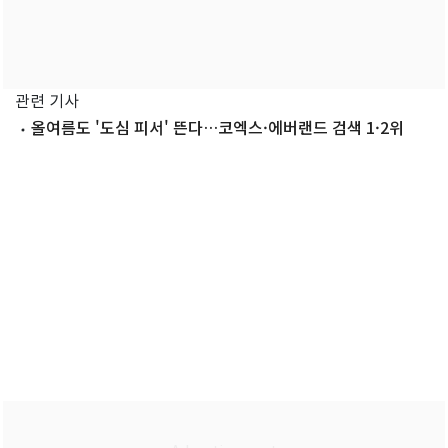
관련 기사
올여름도 '도심 피서' 뜬다…코엑스·에버랜드 검색 1·2위