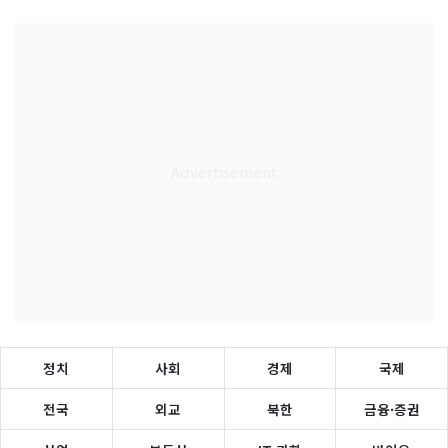
정치
사회
경제
국제
전국
외교
북한
금융·증권