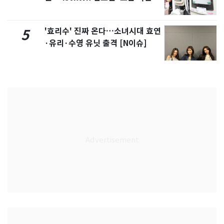
'효리수' 진짜 온다…소녀시대 효연
5
·유리·수영 유닛 출격 [N이슈]