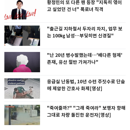
황정민의 또 다른 팬 등장 "지독히 엮이
고 싶었던 건 너" 폭로녀 직격
"출근길 지하철서 두자리 차지, 업무 보
는 100㎏ 남성…부딪히면 신경질"
"난 20년 병수발했는데…'배다른 형제'
존재, 유산 절반 가져가나"
응급실 난동범, 10년 수련 주짓수로 단숨
에 제압한 간호사 화제[영상]
"죽여줄까?" "그래 죽여라" 보행자 향해
그대로 차량 돌진한 운전자[영상]