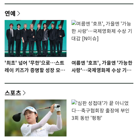
연예
'최초' 넘어 '무한'으로…스트
여름엔 '호프', 가을엔 '가능한
레이 키즈가 증명할 성장 모멘
사랑'…국제영화제 수상 기대
텀 [N이슈]
감 [N이슈]
스포츠