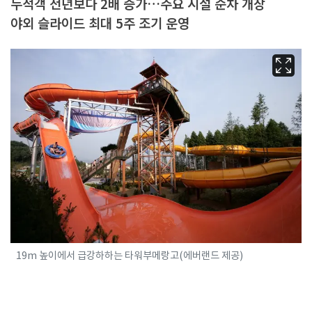
누적객 전년보다 2배 증가…주요 시설 순차 개장
야외 슬라이드 최대 5주 조기 운영
19m 높이에서 급강하하는 타워부메랑고(에버랜드 제공)