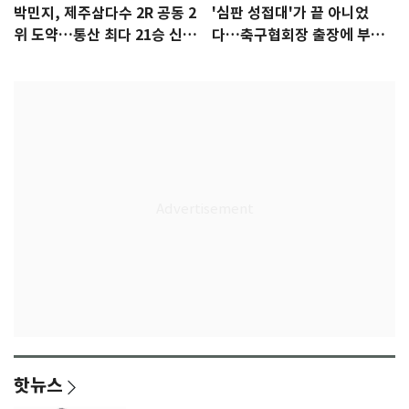
박민지, 제주삼다수 2R 공동 2
'심판 성접대'가 끝 아니었
위 도약…통산 최다 21승 신기
다…축구협회장 출장에 부인
록 도전
3회 동반 '펑펑'
핫뉴스