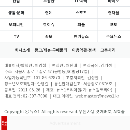
산업
부동산
IT·과학
바이오
생활·문화
연예
스포츠
연재물
오피니언
핫이슈
피플
포토
TV
속보
인기뉴스
주요뉴스
회사소개
광고/제휴·구매문의
이용약관·정책
고충처리
대표이사/발행인 : 이영섭
|
편집인 : 채원배
|
편집국장 : 김기성
|
주소 : 서울시 종로구 종로 47 (공평동,SC빌딩17층)
|
사업자등록번호 : 101-86-62870
|
고충처리인 : 김성환
|
청소년보호책임자 : 안병길
|
통신판매업신고 : 서울종로 0676호
|
등록일 : 2011. 05. 26
|
제호 : 뉴스1코리아(읽기: 뉴스원코리아)
|
대표 전화 : 02-397-7000
|
대표 이메일 :
webmaster@news1.kr
Copyright ⓒ 뉴스1. All rights reserved. 무단 사용 및 재배포, AI학습
활용 금지.
광고
삭제