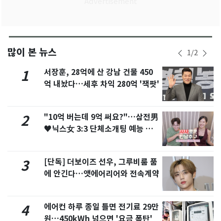
많이 본 뉴스
1
/
2
서장훈, 28억에 산 강남 건물 450
1
억 내놨다…세후 차익 280억 '잭팟'
"10억 버는데 9억 써요?"…삼전男
2
♥닉스女 3:3 단체소개팅 예능 화
제
[단독] 더보이즈 선우, 그루비룸 품
3
에 안긴다…앳에어리어와 전속계약
에어컨 하루 종일 틀면 전기료 29만
4
원…450kWh 넘으면 '요금 폭탄'