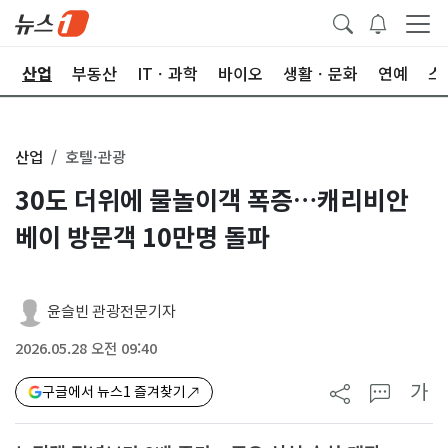
권
산업
부동산
ITㆍ과학
바이오
생활ㆍ문화
연예
스
산업
호텔·관광
30도 더위에 물놀이객 폭증…캐리비안
베이 방문객 10만명 돌파
윤슬빈 관광전문기자
2026.05.28 오전 09:40
가
구글에서 뉴스1 즐겨찾기