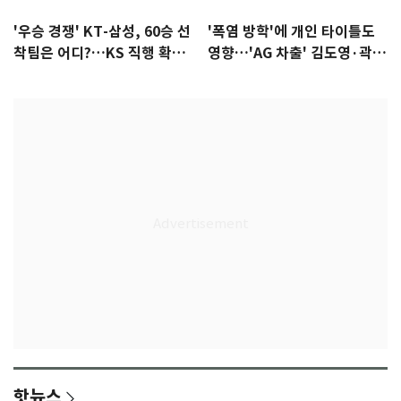
'우승 경쟁' KT-삼성, 60승 선
'폭염 방학'에 개인 타이틀도
착팀은 어디?…KS 직행 확률
영향…'AG 차출' 김도영·곽빈
77.8%
울상
핫뉴스