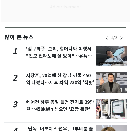
많이 본 뉴스
1
/
2
'김구라子' 그리, 할머니와 여행서
1
"친모 전라도에 잘 있어"…유튜브
서 언급
서장훈, 28억에 산 강남 건물 450
2
억 내놨다…세후 차익 280억 '잭팟'
에어컨 하루 종일 틀면 전기료 29만
3
원…450kWh 넘으면 '요금 폭탄'
[단독] 더보이즈 선우, 그루비룸 품