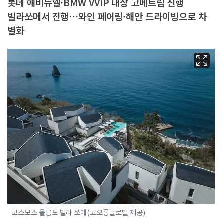
롯데 애비뉴엘·BMW VVIP 대상 고메트립 진행
빌라쏘메서 진행…와인 페어링·해안 드라이빙으로 차
별화
코스모스 울릉도 빌라 쏘메(코오롱글로벌 제공)