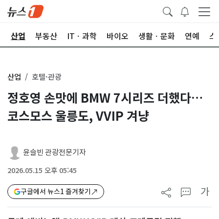
권
산업
부동산
ITㆍ과학
바이오
생활ㆍ문화
연예
스
산업
호텔·관광
정호영 손맛에 BMW 7시리즈 더했다…
코스모스 울릉도, VVIP 겨냥
윤슬빈 관광전문기자
2026.05.15 오후 05:45
가
구글에서 뉴스1 즐겨찾기