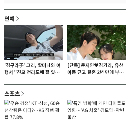
연예
'김구라子' 그리, 할머니와 여
[단독] 문지인♥김기리, 유산
행서 "친모 전라도에 잘 있
아픔 딛고 결혼 2년 만에 부모
어"…유튜브서 언급
됐다…7일 득남
스포츠