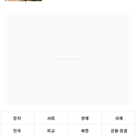
정치
사회
경제
국제
전국
외교
북한
금융·증권