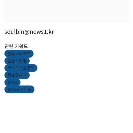
seulbin@news1.kr
관련 키워드
울릉도리조트
울릉도여행
코스모스울릉도
정호영셰프
bmw
bmw7시리즈