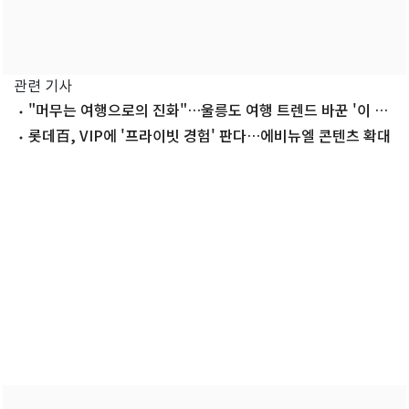
관련 기사
"머무는 여행으로의 진화"…울릉도 여행 트렌드 바꾼 '이 리
조트'
롯데百, VIP에 '프라이빗 경험' 판다…에비뉴엘 콘텐츠 확대