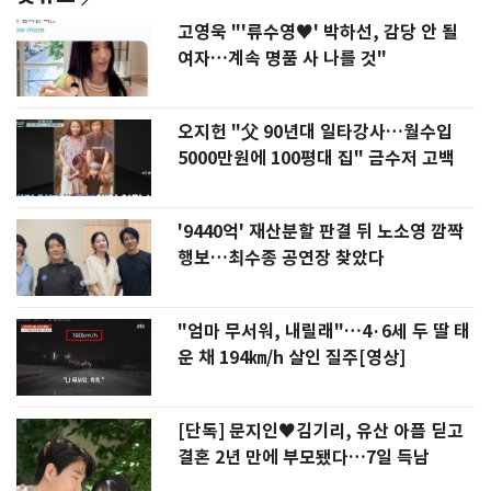
고영욱 "'류수영♥' 박하선, 감당 안 될
여자…계속 명품 사 나를 것"
오지헌 "父 90년대 일타강사…월수입
5000만원에 100평대 집" 금수저 고백
'9440억' 재산분할 판결 뒤 노소영 깜짝
행보…최수종 공연장 찾았다
"엄마 무서워, 내릴래"…4·6세 두 딸 태
운 채 194㎞/h 살인 질주[영상]
[단독] 문지인♥김기리, 유산 아픔 딛고
결혼 2년 만에 부모됐다…7일 득남