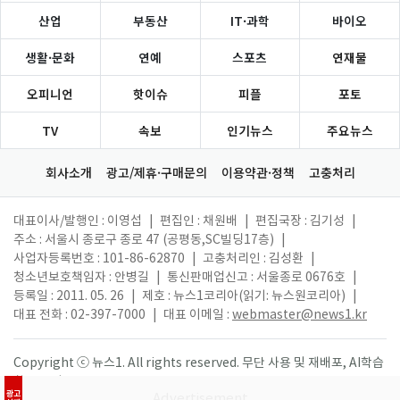
산업
부동산
IT·과학
바이오
생활·문화
연예
스포츠
연재물
오피니언
핫이슈
피플
포토
TV
속보
인기뉴스
주요뉴스
회사소개
광고/제휴·구매문의
이용약관·정책
고충처리
대표이사/발행인 : 이영섭
|
편집인 : 채원배
|
편집국장 : 김기성
|
주소 : 서울시 종로구 종로 47 (공평동,SC빌딩17층)
|
사업자등록번호 : 101-86-62870
|
고충처리인 : 김성환
|
청소년보호책임자 : 안병길
|
통신판매업신고 : 서울종로 0676호
|
등록일 : 2011. 05. 26
|
제호 : 뉴스1코리아(읽기: 뉴스원코리아)
|
대표 전화 : 02-397-7000
|
대표 이메일 :
webmaster@news1.kr
Copyright ⓒ 뉴스1. All rights reserved. 무단 사용 및 재배포, AI학습
활용 금지.
광고