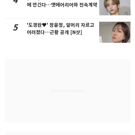
4
에 안긴다…앳에어리어와 전속계약
'도경완♥' 장윤정, 앞머리 자르고
5
어려졌다…근황 공개 [N샷]