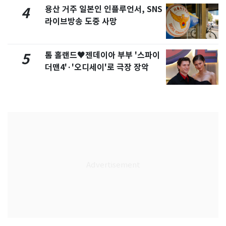
용산 거주 일본인 인플루언서, SNS
4
라이브방송 도중 사망
톰 홀랜드♥젠데이아 부부 '스파이
5
더맨4'·'오디세이'로 극장 장악