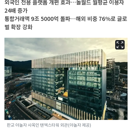
외국인 전용 플랫폼 개편 효과…놀월드 월평균 이용자
24배 증가
통합거래액 9조 5000억 돌파…해외 비중 76%로 글로
벌 확장 강화
판교 야놀자 사옥인 텐엑스타워 외관(야놀자 제공)