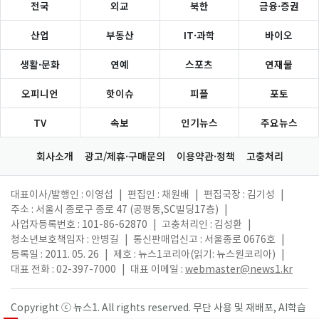
전국
외교
북한
금융·증권
산업
부동산
IT·과학
바이오
생활·문화
연예
스포츠
연재물
오피니언
핫이슈
피플
포토
TV
속보
인기뉴스
주요뉴스
회사소개
광고/제휴·구매문의
이용약관·정책
고충처리
대표이사/발행인 : 이영섭
|
편집인 : 채원배
|
편집국장 : 김기성
|
주소 : 서울시 종로구 종로 47 (공평동,SC빌딩17층)
|
사업자등록번호 : 101-86-62870
|
고충처리인 : 김성환
|
청소년보호책임자 : 안병길
|
통신판매업신고 : 서울종로 0676호
|
등록일 : 2011. 05. 26
|
제호 : 뉴스1코리아(읽기: 뉴스원코리아)
|
대표 전화 : 02-397-7000
|
대표 이메일 :
webmaster@news1.kr
Copyright ⓒ 뉴스1. All rights reserved. 무단 사용 및 재배포, AI학습