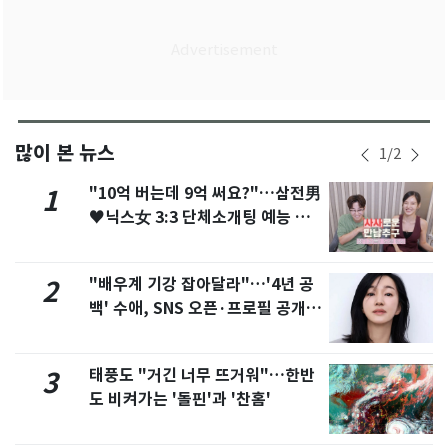
많이 본 뉴스
1
/
2
"10억 버는데 9억 써요?"…삼전男
1
♥닉스女 3:3 단체소개팅 예능 화
제
"배우계 기강 잡아달라"…'4년 공
2
백' 수애, SNS 오픈·프로필 공개
화제
태풍도 "거긴 너무 뜨거워"…한반
3
도 비켜가는 '돌핀'과 '찬홈'