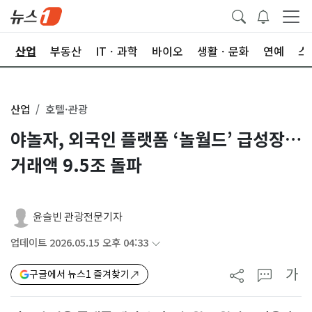
권
산업
부동산
ITㆍ과학
바이오
생활ㆍ문화
연예
스
산업
호텔·관광
야놀자, 외국인 플랫폼 ‘놀월드’ 급성장…
거래액 9.5조 돌파
윤슬빈 관광전문기자
업데이트 2026.05.15 오후 04:33
가
구글에서 뉴스1 즐겨찾기