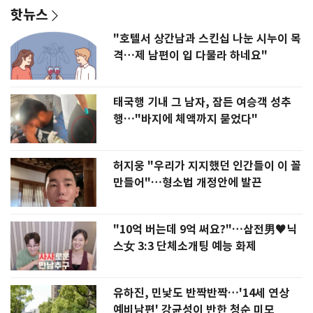
핫뉴스
"호텔서 상간남과 스킨십 나눈 시누이 목
격…제 남편이 입 다물라 하네요"
태국행 기내 그 남자, 잠든 여승객 성추
행…"바지에 체액까지 묻었다"
허지웅 "우리가 지지했던 인간들이 이 꼴
만들어"…형소법 개정안에 발끈
"10억 버는데 9억 써요?"…삼전男♥닉
스女 3:3 단체소개팅 예능 화제
유하진, 민낯도 반짝반짝…'14세 연상
예비남편' 강균성이 반한 청순 미모