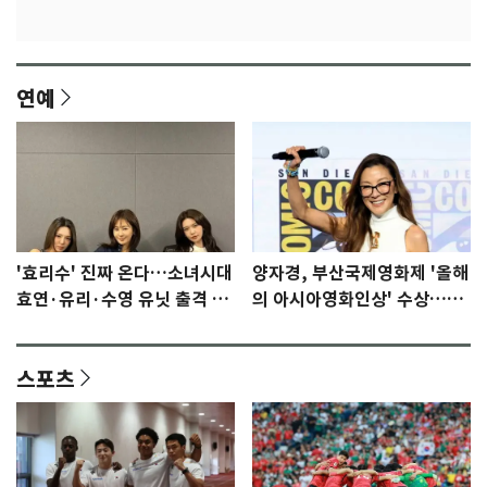
연예
'효리수' 진짜 온다…소녀시대
양자경, 부산국제영화제 '올해
효연·유리·수영 유닛 출격 [N
의 아시아영화인상' 수상…15
이슈]
년만에 부산 온다
스포츠