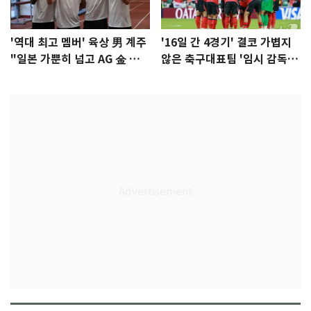
'역대 최고 멤버' 육상 男 계주
'16일 간 4경기' 결코 가볍지
"일본 가뿐히 넘고 AG 金 따겠
않은 축구대표팀 '임시 감독'
다"
무게