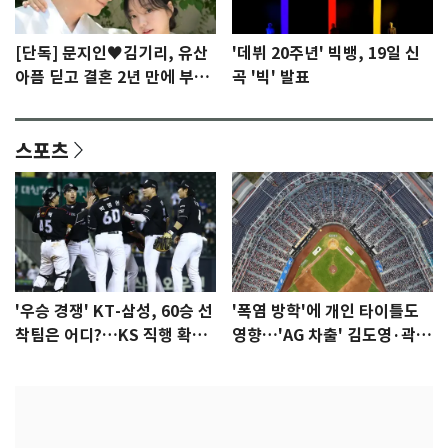
[단독] 문지인♥김기리, 유산
'데뷔 20주년' 빅뱅, 19일 신
아픔 딛고 결혼 2년 만에 부모
곡 '빅' 발표
됐다…7일 득남
스포츠
'우승 경쟁' KT-삼성, 60승 선
'폭염 방학'에 개인 타이틀도
착팀은 어디?…KS 직행 확률
영향…'AG 차출' 김도영·곽빈
77.8%
울상