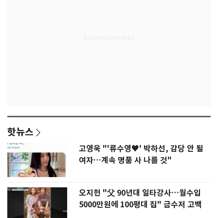
핫뉴스
고영욱 "'류수영♥' 박하선, 감당 안 될
여자…계속 명품 사 나를 것"
오지헌 "父 90년대 일타강사…월수입
5000만원에 100평대 집" 금수저 고백