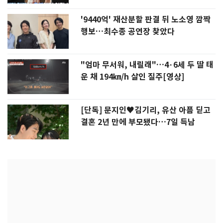
'9440억' 재산분할 판결 뒤 노소영 깜짝
행보…최수종 공연장 찾았다
"엄마 무서워, 내릴래"…4·6세 두 딸 태
운 채 194㎞/h 살인 질주[영상]
[단독] 문지인♥김기리, 유산 아픔 딛고
결혼 2년 만에 부모됐다…7일 득남