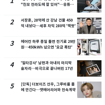
1
"친모 전라도에 잘 있어"…유튜브
서 언급
서장훈, 28억에 산 강남 건물 450
2
억 내놨다…세후 차익 280억 '잭팟'
에어컨 하루 종일 틀면 전기료 29만
3
원…450kWh 넘으면 '요금 폭탄'
'일타강사' 남편과 아내의 마지막
4
술자리…비극으로 끝나버린 17년
[단독] 더보이즈 선우, 그루비룸 품
5
에 안긴다…앳에어리어와 전속계약