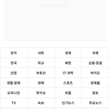
정치
사회
경제
국제
전국
외교
북한
금융·증권
산업
부동산
IT·과학
바이오
생활·문화
연예
스포츠
연재물
오피니언
핫이슈
피플
포토
TV
속보
인기뉴스
주요뉴스