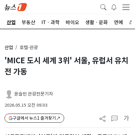
권
산업
부동산
ITㆍ과학
바이오
생활ㆍ문화
연예
스
산업
호텔·관광
'MICE 도시 세계 3위' 서울, 유럽서 유치
전 가동
윤슬빈 관광전문기자
2026.05.15 오전 09:03
가
구글에서 뉴스1 즐겨찾기