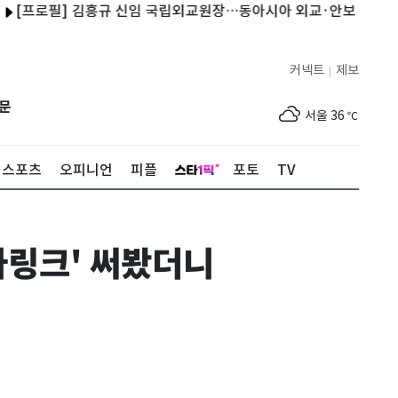
필] 김흥규 신임 국립외교원장…동아시아 외교·안보 전문가
iM뱅
커넥트
제보
|
제주
33
℃
문
서울
36
℃
부산
34
℃
스포츠
오피니언
피플
포토
TV
대구
39
℃
인천
37
℃
타링크' 써봤더니
광주
37
℃
대전
36
℃
울산
33
℃
강릉
30
℃
제주
33
℃