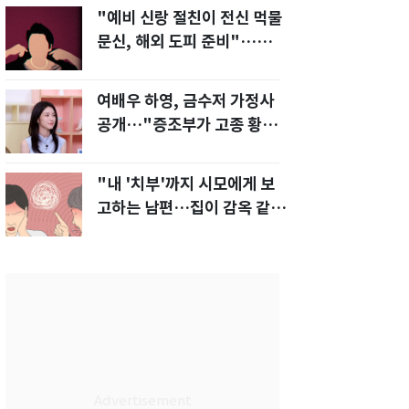
"예비 신랑 절친이 전신 먹물
문신, 해외 도피 준비"…예비
신부 '혼란'
여배우 하영, 금수저 가정사
공개…"증조부가 고종 황제
주치의"
"내 '치부'까지 시모에게 보
고하는 남편…집이 감옥 같
다" 아내 고통