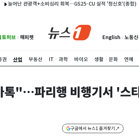
 관광객+소비심리 회복…GS25·CU 실적 '청신호'(종합)
[프로
립토허브
해피펫
English
노동신
|
|
산업
증권
부동산
ITㆍ과학
바이오
생활ㆍ문화
연예
카톡"…파리행 비행기서 '스
구글에서 뉴스1 즐겨찾기