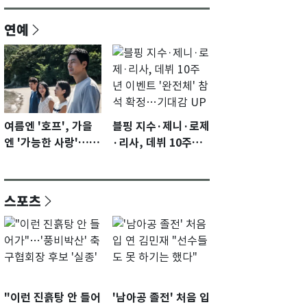
연예
여름엔 '호프', 가을
블핑 지수·제니·로제
엔 '가능한 사랑'…국
·리사, 데뷔 10주년
제영화제 수상 기대
이벤트 '완전체' 참석
감 [N이슈]
확정…기대감 UP
스포츠
"이런 진흙탕 안 들어
'남아공 졸전' 처음 입