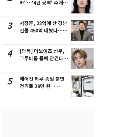
라"…'4년 공백' 수애,
들 10여명 대
SNS 오픈·프로필 공개
대' 의혹…
화제
픽 예선 등
서장훈, 28억에 산 강남
13호 태풍 '
3
8
건물 450억 내놨다…세
키나와·가고
후 차익 280억 '잭팟'
근…26만명
[단독] 더보이즈 선우,
전남광주 화
4
9
그루비룸 품에 안긴다…
교통사고로 
앳에어리어와 전속계약
지…6명 부
에어컨 하루 종일 틀면
美 상원 클
5
10
전기료 29만 원…
리 난항…민
450kWh 넘으면 '요금
·AML 보완
폭탄'