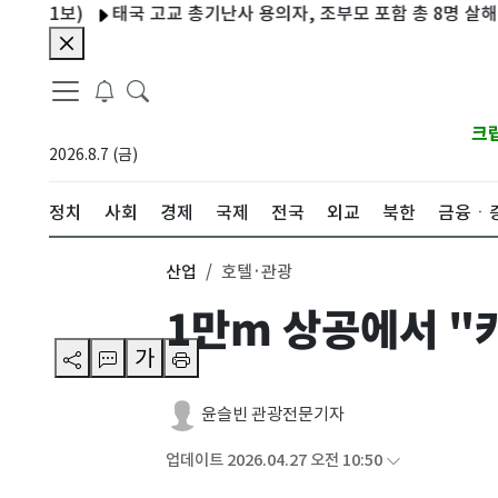
보)
태국 고교 총기난사 용의자, 조부모 포함 총 8명 살해
늘어난
크
2026.8.7 (금)
정치
사회
경제
국제
전국
외교
북한
금융ㆍ
산업
호텔·관광
1만m 상공에서 "
가
윤슬빈 관광전문기자
업데이트 2026.04.27 오전 10:50