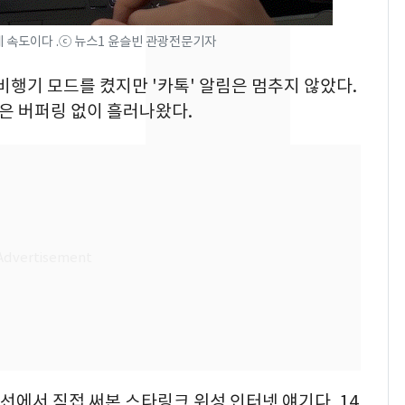
들 10여명 대상 '성 접
대' 의혹…월드컵·올림
제 속도이다 .ⓒ 뉴스1 윤슬빈 관광전문기자
픽 예선 등
13호 태풍 '돌핀' 日오
8
비행기 모드를 켰지만 '카톡' 알림은 멈추지 않았다.
키나와·가고시마현 접
은 버퍼링 없이 흘러나왔다.
근…26만명 대피령
전남광주 화정역 인근서
9
교통사고로 40대 심정
지…6명 부상
美 상원 클래리티법 처
10
리 난항…민주당 "윤리
·AML 보완 우선"
선에서 직접 써본 스타링크 위성 인터넷 얘기다. 14