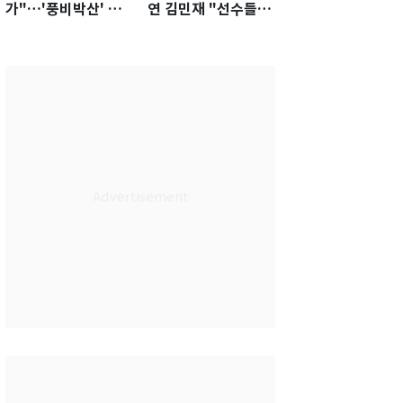
가"…'풍비박산' 축
연 김민재 "선수들도
구협회장 후보 '실종'
못 하기는 했다"