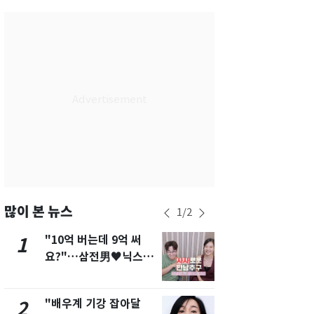
서울
36
℃
부산
34
℃
대구
39
℃
인천
37
℃
광주
37
℃
대전
36
℃
울산
33
℃
강릉
30
℃
많이 본 뉴스
1
/
2
제주
33
℃
"10억 버는데 9억 써
"캐리비안 
1
6
요?"…삼전男♥닉스女
의실에 남자
3:3 단체소개팅 예능 화
요"…경찰 
제
"배우계 기강 잡아달
축구협회, 
2
7