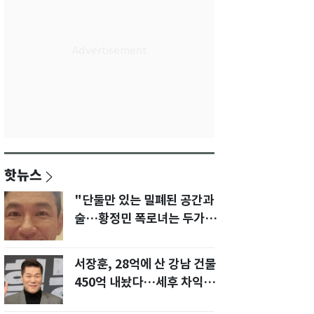
핫뉴스
"단둘만 있는 밀폐된 공간과
술…황정민 폭로녀는 두가지
에 집착했다"
서장훈, 28억에 산 강남 건물
450억 내놨다…세후 차익
280억 '잭팟'