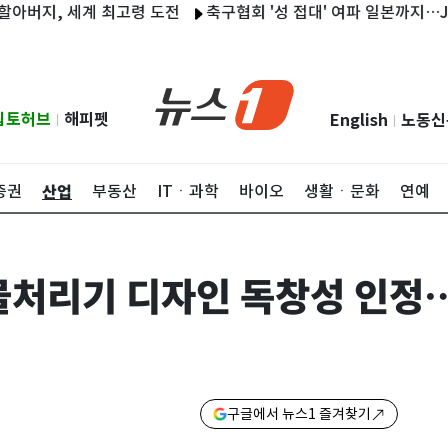
지, 세계 최고령 도전
축구협회 '성 접대' 여파 일본까지…JFA, 
립토허브
해피펫
English
노동신
|
|
산업
증권
부동산
ITㆍ과학
바이오
생활ㆍ문화
연예
물처리기 디자인 독창성 인정
구글에서 뉴스1 즐겨찾기