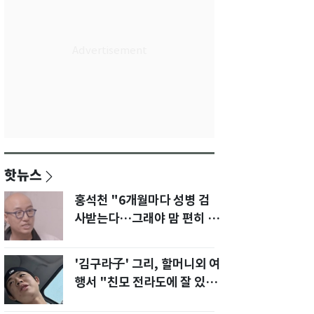
핫뉴스
홍석천 "6개월마다 성병 검
사받는다…그래야 맘 편히 성
생활" 깜짝 고백
'김구라子' 그리, 할머니외 여
행서 "친모 전라도에 잘 있
어"…유튜브서 언급