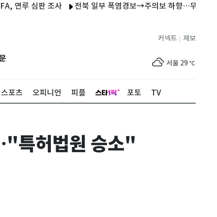
연루 심판 조사
전북 일부 폭염경보→주의보 하향…무더위는 지속
커넥트
제보
|
제주
29
℃
문
서울
29
℃
부산
27
℃
스포츠
오피니언
피플
포토
TV
대구
30
℃
인천
32
℃
…"특허법원 승소"
광주
33
℃
대전
30
℃
울산
25
℃
강릉
22
℃
제주
29
℃