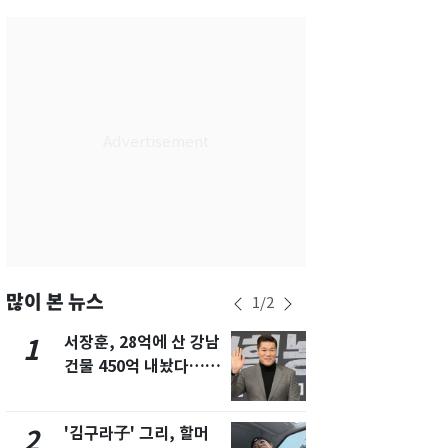
서울
29
℃
부산
27
℃
대구
30
℃
인천
32
℃
광주
33
℃
대전
30
℃
울산
25
℃
강릉
22
℃
많이 본 뉴스
1
/
2
제주
29
℃
서장훈, 28억에 산 강남
회춘실험 억만
1
6
건물 450억 내놨다…세
친 생리혈' 냉동고 보
후 차익 280억 '잭팟'
관…"자궁 
해"
'김구라子' 그리, 할머
'심판 성접대
2
7