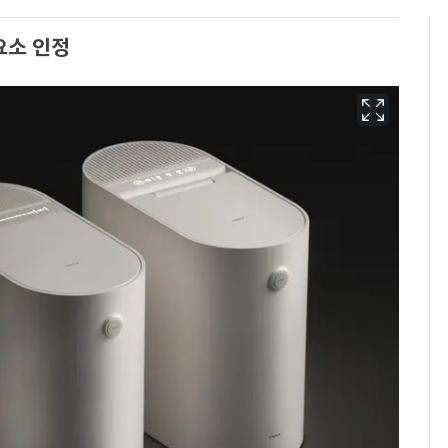
요소 인정
회춘실험 억만장자, '여
6
친 생리혈' 냉동고 보
관…"자궁 내부 궁금
해"
'심판 성접대'가 끝 아니
7