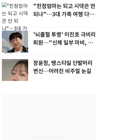
"친정엄마는 되고 시댁은 안
되냐"…3대 가족 여행 다녀
오자, 시모 '발끈'
'뇌출혈 투병' 이진호 극비리
퇴원…"신체 일부 마비, 의사
소통 불편'
장윤정, 뱅스타일 단발머리
변신…어려진 비주얼 눈길