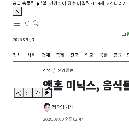
공급 숨통"
"일·건강식이 장수 비결"…119세 코스타리카 할아버
크
2026.8.9 (일)
정치
사회
경제
국제
전국
외교
북한
금융ㆍ
산업
산업일반
앳홈 미닉스, 음식
가
정윤영 기자
2026.07.09 오후 02:47