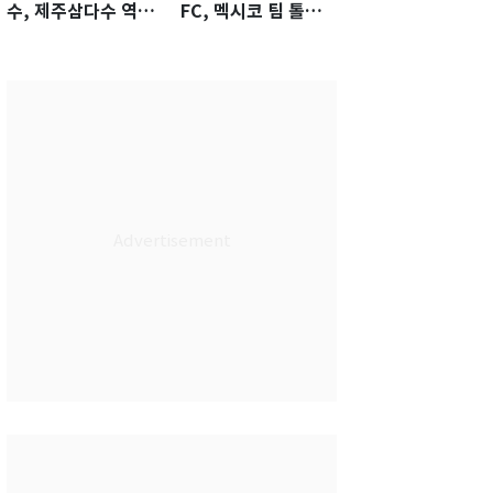
수, 제주삼다수 역전
FC, 멕시코 팀 톨루
우승…생애 첫승 감
카에 1-0 진땀승
격