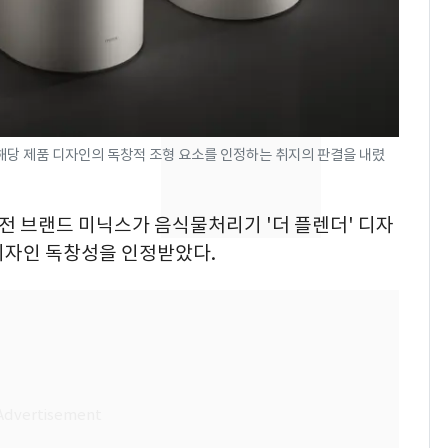
었다…축구협회장 출장
에 부인 3회 동반 '펑펑'
[단독] 경찰, '김부장'
8
제작사 회장 수사…자본
시장법 위반 의혹
 해당 제품 디자인의 독창적 조형 요소를 인정하는 취지의 판결을 내렸
'일타강사' 남편과 아내
9
의 마지막 술자리…비극
으로 끝나버린 17년
가전 브랜드 미닉스가 음식물처리기 '더 플렌더' 디자
디자인 독창성을 인정받았다.
13호 태풍 '돌핀' 日오
10
키나와·가고시마현 접
근…26만명 대피령