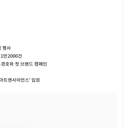
험 행사
1만2000건
 윤경호와 첫 브랜드 캠페인
 아트앤사이언스' 입점