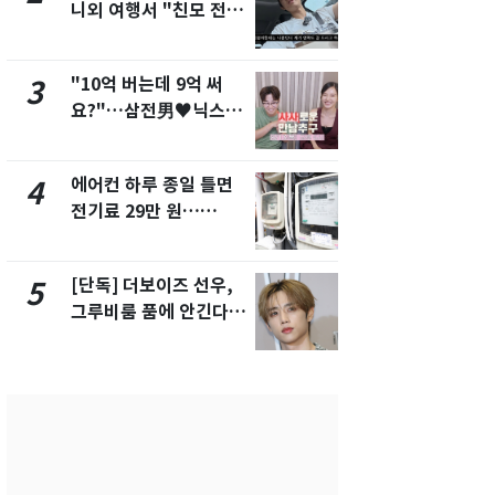
니외 여행서 "친모 전라
었다…축구
도에 잘 있어"…유튜브
에 부인 3회 
서 언급
"10억 버는데 9억 써
[단독] 경찰,
3
8
요?"…삼전男♥닉스女
제작사 회장
3:3 단체소개팅 예능 화
시장법 위반
제
에어컨 하루 종일 틀면
'일타강사' 
4
9
전기료 29만 원…
의 마지막 
450kWh 넘으면 '요금
으로 끝나버린
폭탄'
[단독] 더보이즈 선우,
13호 태풍 '
5
10
그루비룸 품에 안긴다…
키나와·가고
앳에어리어와 전속계약
근…26만명