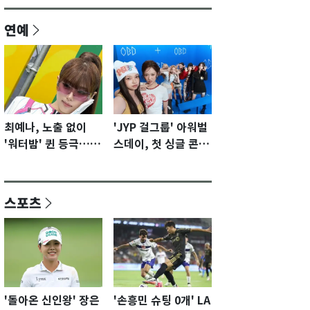
연예
최예나, 노출 없이
'JYP 걸그룹' 아워벌
'워터밤' 퀸 등극…전
스데이, 첫 싱글 콘셉
신 슈트로 신선한 충
트 포토 공개…청량·
격 [N샷]
키치
스포츠
'돌아온 신인왕' 장은
'손흥민 슈팅 0개' LA