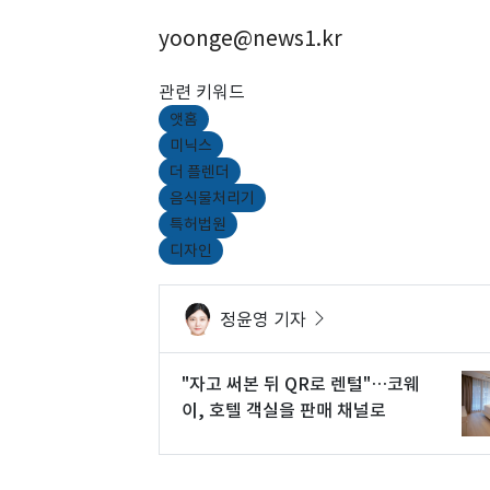
yoonge@news1.kr
관련 키워드
앳홈
미닉스
더 플렌더
음식물처리기
특허법원
디자인
정윤영 기자
"자고 써본 뒤 QR로 렌털"…코웨
이, 호텔 객실을 판매 채널로