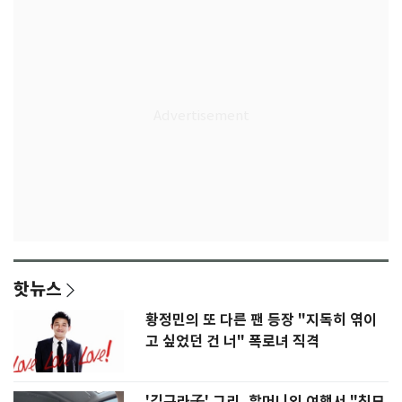
핫뉴스
황정민의 또 다른 팬 등장 "지독히 엮이
고 싶었던 건 너" 폭로녀 직격
'김구라子' 그리, 할머니외 여행서 "친모