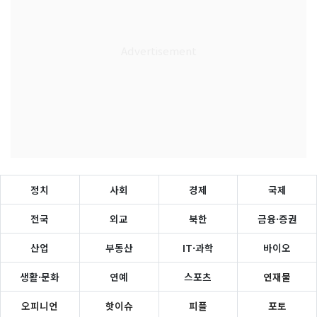
정치
사회
경제
국제
전국
외교
북한
금융·증권
산업
부동산
IT·과학
바이오
생활·문화
연예
스포츠
연재물
오피니언
핫이슈
피플
포토