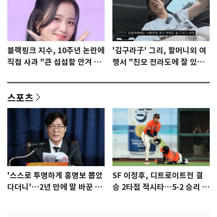
블랙핑크 지수, 10주년 논란에
'김구라子' 그리, 할머니외 여
직접 사과 "큰 섭섭함 안겨 미
행서 "친모 전라도에 잘 있
안"
어"…유튜브서 언급
스포츠
'스스로 투명하게 홍명보 뽑았
SF 이정후, 디트로이트전 결
다더니'…2년 만에 말 바꾼 이
승 2타점 적시타…5-2 승리 견
임생
인