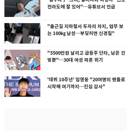
전라도에 잘 있어"…유튜브서 언급
"출근길 지하철서 두자리 차지, 업무 보
는 100㎏ 남성…부딪히면 신경질"
"5500만원 날리고 급등주 단타, 남은 건
빚뿐"…30대 여성 파혼 위기
'데뷔 10주년' 임영웅 "20여명의 팬들로
시작해 여기까지…진심 감사"