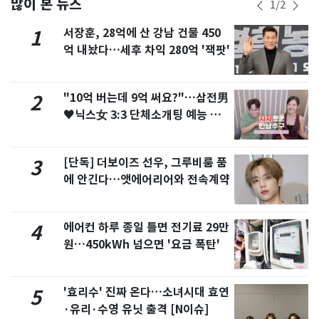
많이 본 뉴스
1
/
2
서장훈, 28억에 산 강남 건물 450
1
억 내놨다…세후 차익 280억 '잭팟'
"10억 버는데 9억 써요?"…삼전男
2
♥닉스女 3:3 단체소개팅 예능 화
제
[단독] 더보이즈 선우, 그루비룸 품
3
에 안긴다…앳에어리어와 전속계약
에어컨 하루 종일 틀면 전기료 29만
4
원…450kWh 넘으면 '요금 폭탄'
'효리수' 진짜 온다…소녀시대 효연
5
·유리·수영 유닛 출격 [N이슈]