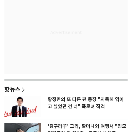
핫뉴스
황정민의 또 다른 팬 등장 "지독히 엮이
고 싶었던 건 너" 폭로녀 직격
'김구라子' 그리, 할머니외 여행서 "친모