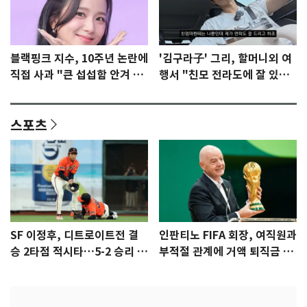
블랙핑크 지수, 10주년 논란에
'김구라子' 그리, 할머니외 여
직접 사과 "큰 섭섭함 안겨 미
행서 "친모 전라도에 잘 있
안"
어"…유튜브서 언급
스포츠
SF 이정후, 디트로이트전 결
인판티노 FIFA 회장, 여직원과
승 2타점 적시타…5-2 승리 견
부적절 관계에 거액 퇴직금 지
인
급 논란