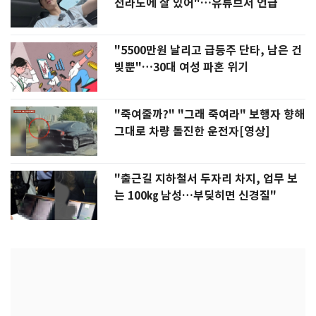
전라도에 잘 있어"…유튜브서 언급
"5500만원 날리고 급등주 단타, 남은 건
빚뿐"…30대 여성 파혼 위기
"죽여줄까?" "그래 죽여라" 보행자 향해
그대로 차량 돌진한 운전자[영상]
"출근길 지하철서 두자리 차지, 업무 보
는 100㎏ 남성…부딪히면 신경질"