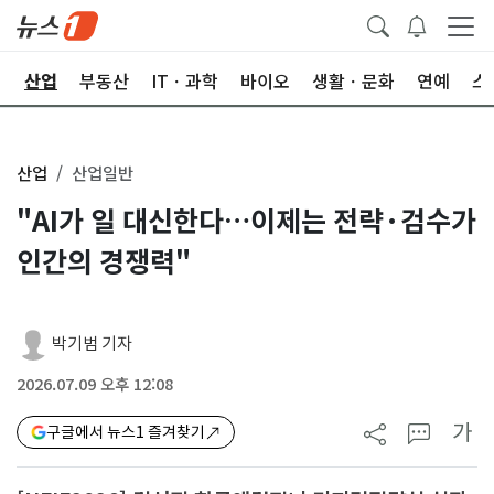
권
산업
부동산
ITㆍ과학
바이오
생활ㆍ문화
연예
스
산업
산업일반
"AI가 일 대신한다…이제는 전략·검수가
인간의 경쟁력"
박기범 기자
2026.07.09 오후 12:08
가
구글에서 뉴스1 즐겨찾기