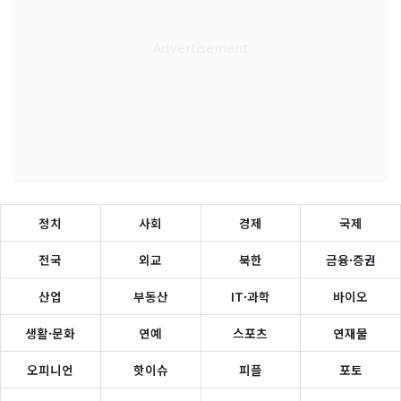
정치
사회
경제
국제
전국
외교
북한
금융·증권
산업
부동산
IT·과학
바이오
생활·문화
연예
스포츠
연재물
오피니언
핫이슈
피플
포토