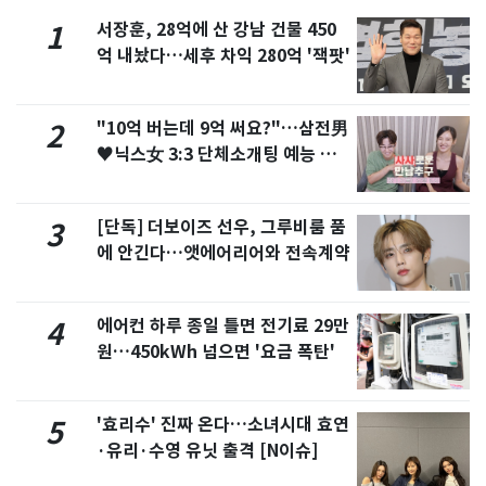
서장훈, 28억에 산 강남 건물 450
1
억 내놨다…세후 차익 280억 '잭팟'
"10억 버는데 9억 써요?"…삼전男
2
♥닉스女 3:3 단체소개팅 예능 화
제
[단독] 더보이즈 선우, 그루비룸 품
3
에 안긴다…앳에어리어와 전속계약
에어컨 하루 종일 틀면 전기료 29만
4
원…450kWh 넘으면 '요금 폭탄'
'효리수' 진짜 온다…소녀시대 효연
5
·유리·수영 유닛 출격 [N이슈]