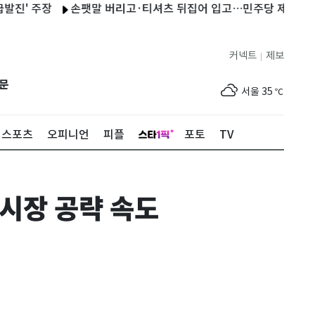
 주장
손팻말 버리고·티셔츠 뒤집어 입고…민주당 제주 합동연설
커넥트
제보
|
제주
30
℃
문
서울
35
℃
부산
34
℃
스포츠
오피니언
피플
포토
TV
대구
34
℃
인천
36
℃
 시장 공략 속도
광주
34
℃
대전
35
℃
울산
31
℃
강릉
24
℃
제주
30
℃