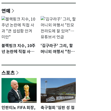
연예
블랙핑크 지수, 10주
'김구라子' 그리, 할
년 논란에 직접 사과
머니외 여행서 "친모
"큰 섭섭함 안겨 미
전라도에 잘 있어"…
안"
유튜브서 언급
스포츠
인판티노 FIFA 회장,
축구협회 '심판 성 접