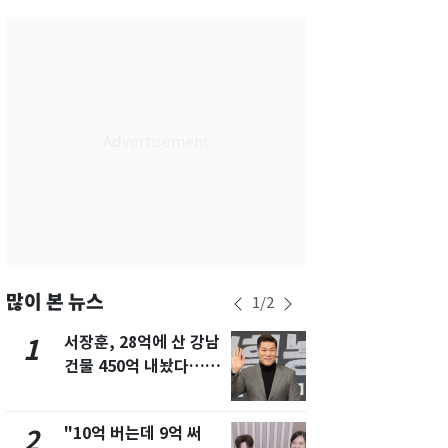
서울
35
℃
부산
34
℃
대구
34
℃
인천
36
℃
광주
34
℃
대전
35
℃
울산
31
℃
강릉
24
℃
많이 본 뉴스
1
/
2
제주
30
℃
서장훈, 28억에 산 강남
13호 태풍 '
1
6
건물 450억 내놨다…세
키나와·가고
후 차익 280억 '잭팟'
근…26만명
"10억 버는데 9억 써
낮 최고 37
2
7