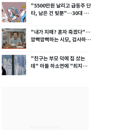
"5500만원 날리고 급등주 단
타, 남은 건 빚뿐"…30대 여
성 파혼 위기
"내가 치매? 혼자 죽겠다"…
깜빡깜빡하는 시모, 검사하라
하자 '발끈'
"친구는 부모 덕에 집 샀는
데" 아들 하소연에 "죄지었
다" 사죄 '먹먹'