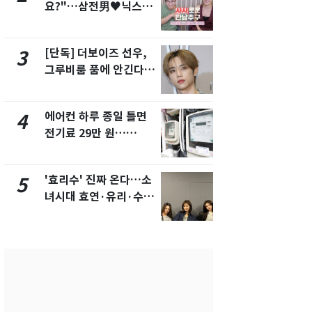
요?"…삼전男♥닉스女
속…전국 곳곳
3:3 단체소개팅 예능 화
날씨]
제
[단독] 더보이즈 선우,
[단독]중수
3
8
그루비룸 품에 안긴다…
수사관 경력
앳에어리어와 전속계약
진…법무사·
택' 유지
에어컨 하루 종일 틀면
"캐리비안 
4
9
전기료 29만 원…
의실에 남자
450kWh 넘으면 '요금
요"…경찰 
폭탄'
'효리수' 진짜 온다…소
전남광주 화
5
10
녀시대 효연·유리·수영
교통사고로 
유닛 출격 [N이슈]
지…6명 부