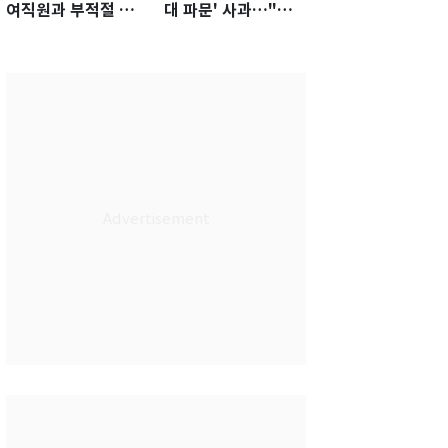
여직원과 부적절 관
대 파문' 사과…"참
계에 거액 퇴직금 지
담한 상황, 쇄신 약
급 논란
속"