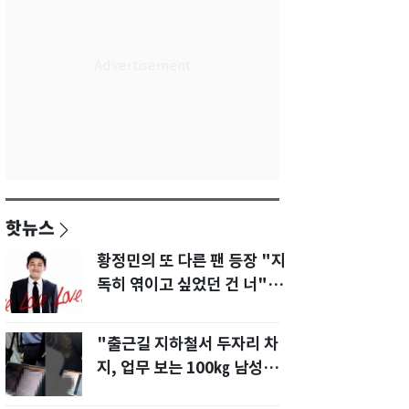
핫뉴스
황정민의 또 다른 팬 등장 "지
독히 엮이고 싶었던 건 너" 폭
로녀 직격
"출근길 지하철서 두자리 차
지, 업무 보는 100㎏ 남성…
부딪히면 신경질"