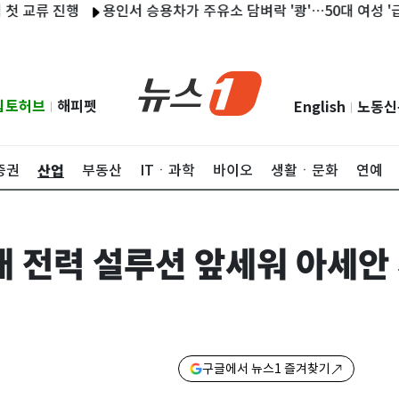
류 진행
용인서 승용차가 주유소 담벼락 '쾅'…50대 여성 '급발진'
립토허브
해피펫
English
노동신
|
|
산업
증권
부동산
ITㆍ과학
바이오
생활ㆍ문화
연예
대 전력 설루션 앞세워 아세안
구글에서 뉴스1 즐겨찾기