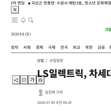
아 면담
괴산군 연풍면·수원시 매탄3동, 청소년 문화체험 첫 교
크
2026.8.8 (토)
정치
사회
경제
국제
전국
외교
북한
금융ㆍ
산업
산업일반
LS일렉트릭, 차세
가
김진희 기자
2026.07.09 오전 09:25