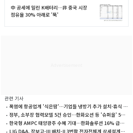
中 공세에 밀린 K배터리…非 중국 시장
점유율 30% 아래로 '뚝'
관련 기사
폭염에 항공업계 '식은땀'…기업들 냉방기 추가 설치·휴식 시
간 확대
정부, 소부장 협력모델 5건 승인…한화오션 등 '슈퍼을' 5곳
선정
한국형 AMPC 태양광주 수혜 기대…한화솔루션 16% 급등
[핫종목]
LIG D&A, 장보고-III 배치-II 3번함 전자전체계 상세설계검