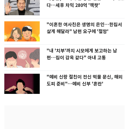
다…세후 차익 280억 '잭팟'
"이혼한 여사친은 생명의 은인…한집서
살게 해달라" 남편 요구에 '절망'
"내 '치부'까지 시모에게 보고하는 남
편…집이 감옥 같다" 아내 고통
"예비 신랑 절친이 전신 먹물 문신, 해외
도피 준비"…예비 신부 '혼란'