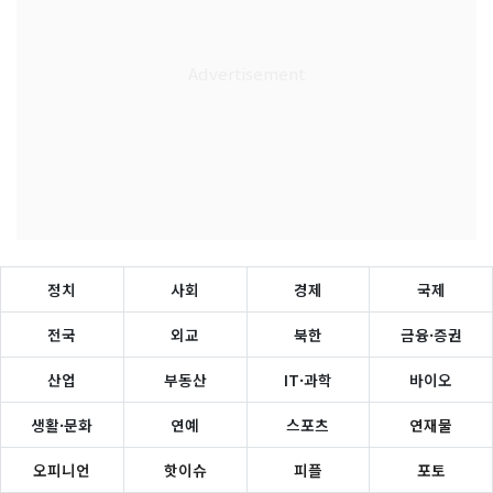
정치
사회
경제
국제
전국
외교
북한
금융·증권
산업
부동산
IT·과학
바이오
생활·문화
연예
스포츠
연재물
오피니언
핫이슈
피플
포토