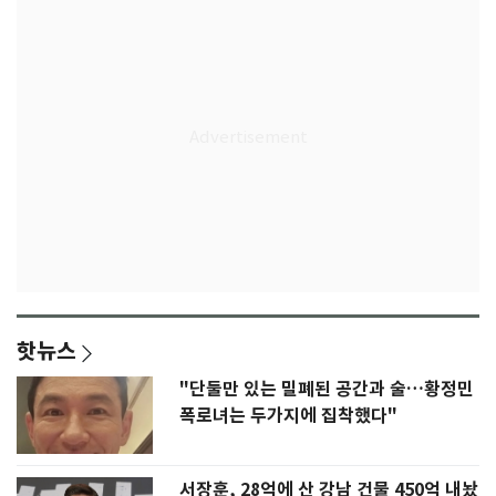
핫뉴스
"단둘만 있는 밀폐된 공간과 술…황정민
폭로녀는 두가지에 집착했다"
서장훈, 28억에 산 강남 건물 450억 내놨