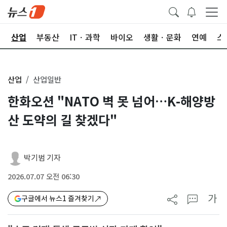
권
산업
부동산
ITㆍ과학
바이오
생활ㆍ문화
연예
스
산업
산업일반
한화오션 "NATO 벽 못 넘어…K-해양방
산 도약의 길 찾겠다"
박기범 기자
2026.07.07 오전 06:30
가
구글에서 뉴스1 즐겨찾기