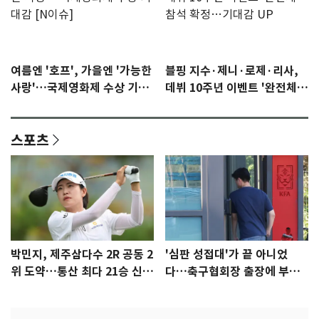
여름엔 '호프', 가을엔 '가능한
블핑 지수·제니·로제·리사,
사랑'…국제영화제 수상 기대
데뷔 10주년 이벤트 '완전체'
감 [N이슈]
참석 확정…기대감 UP
스포츠
박민지, 제주삼다수 2R 공동 2
'심판 성접대'가 끝 아니었
위 도약…통산 최다 21승 신기
다…축구협회장 출장에 부인
록 도전
3회 동반 '펑펑'