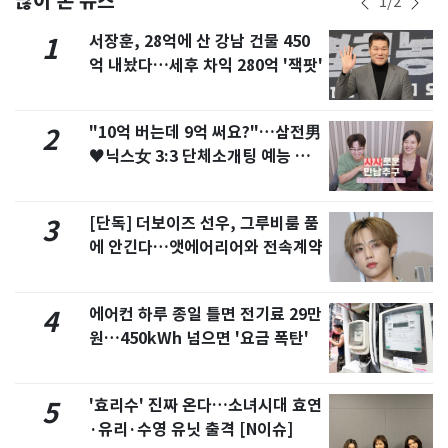
많이 본 뉴스
1
/
2
서장훈, 28억에 산 강남 건물 450
1
억 내놨다…세후 차익 280억 '잭팟'
"10억 버는데 9억 써요?"…삼전男
2
♥닉스女 3:3 단체소개팅 예능 화
제
[단독] 더보이즈 선우, 그루비룸 품
3
에 안긴다…앳에어리어와 전속계약
에어컨 하루 종일 틀면 전기료 29만
4
원…450kWh 넘으면 '요금 폭탄'
'효리수' 진짜 온다…소녀시대 효연
5
·유리·수영 유닛 출격 [N이슈]