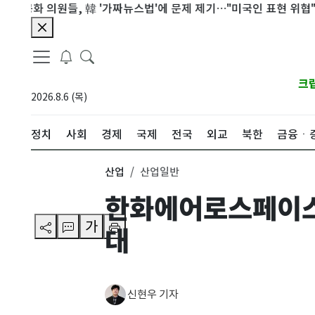
화 의원들, 韓 '가짜뉴스법'에 문제 제기…"미국인 표현 위협"
시
크
2026.8.6 (목)
정치
사회
경제
국제
전국
외교
북한
금융ㆍ
산업
산업일반
한화에어로스페이스,
가
대
신현우 기자