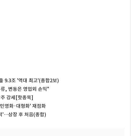
 9.3조 '역대 최고'(종합2보)
분류, 변동은 영업외 손익"
주 강세[핫종목]
?…'민영화·대형화' 재점화
적'…상장 후 처음(종합)