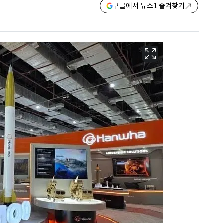
구글에서 뉴스1 즐겨찾기
[단독]"이번 역은 신논
6
현, 토스역입니다"…서
울 지하철에 토스 이름