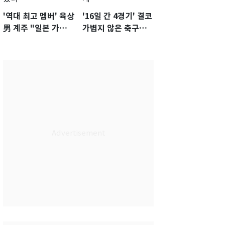
'역대 최고 멤버' 육상
'16일 간 4경기' 결코
男 계주 "일본 가뿐히
가볍지 않은 축구대
넘고 AG 金 따겠다"
표팀 '임시 감독' 무게