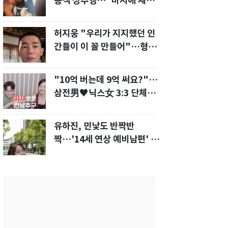
승객 성추행…"바지에 체액
까지 묻었다"
허지웅 "우리가 지지했던 인
간들이 이 꼴 만들어"…형소
법 개정안에 발끈
"10억 버는데 9억 써요?"…
삼전男♥닉스女 3:3 단체소
개팅 예능 화제
유하진, 민낯도 반짝반
짝…'14세 연상 예비남편' 강
균성이 반한 청순 미모