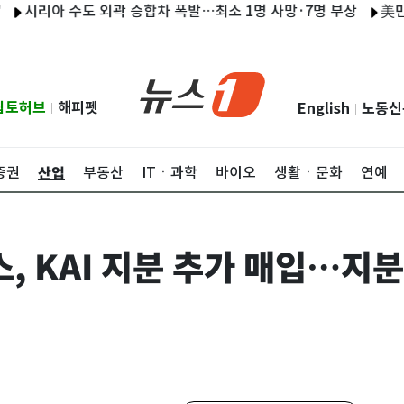
리아 수도 외곽 승합차 폭발…최소 1명 사망·7명 부상
美민주 상
립토허브
해피펫
English
노동신
|
|
산업
증권
부동산
ITㆍ과학
바이오
생활ㆍ문화
연예
 KAI 지분 추가 매입…지분율