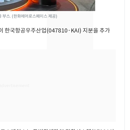
새겼다
펄펄 끓는 서울, 40도
7
돌파하나…한낮 39도
 한화 부스. (한화에어로스페이스 제공)
폭염[오늘날씨]
이 한국항공우주산업(047810·KAI) 지분을 추가
SK하이닉스 또 프리마
8
켓 하한가…달랑 11주
에 시초가 소동
"캐리비안 베이 여자 탈
9
의실에 남자가 있어
요"…경찰 수사
전남광주통합특별시 정
10
무부시장 후보 백승주·
윤난실 지명