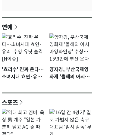
연예
'효리수' 진짜 온다…
양자경, 부산국제영
소녀시대 효연·유리·
화제 '올해의 아시아
수영 유닛 출격 [N이
영화인상' 수상…15
슈]
년만에 부산 온다
스포츠