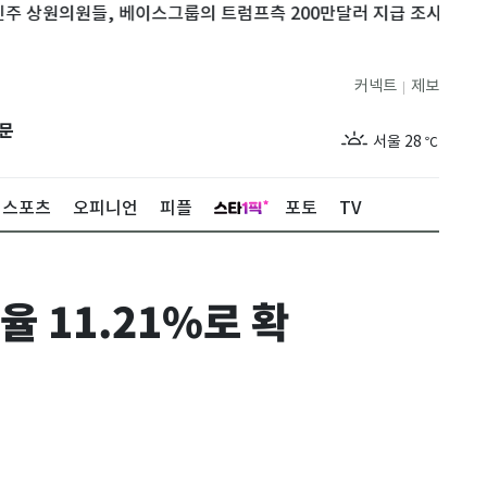
원의원들, 베이스그룹의 트럼프측 200만달러 지급 조사
美월가 
커넥트
제보
|
제주
26
℃
문
서울
28
℃
부산
26
℃
스포츠
오피니언
피플
포토
TV
대구
26
℃
인천
27
℃
 11.21%로 확
광주
26
℃
대전
26
℃
울산
24
℃
강릉
23
℃
제주
26
℃