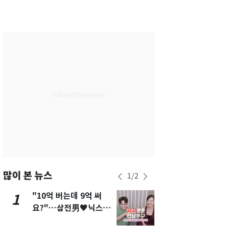
서울
28
℃
부산
26
℃
대구
26
℃
인천
27
℃
광주
26
℃
대전
26
℃
울산
24
℃
강릉
23
℃
제주
26
℃
많이 본 뉴스
1
/
2
"10억 버는데 9억 써
[단독]"이번
1
6
요?"…삼전男♥닉스女
현, 토스역
3:3 단체소개팅 예능 화
울 지하철에