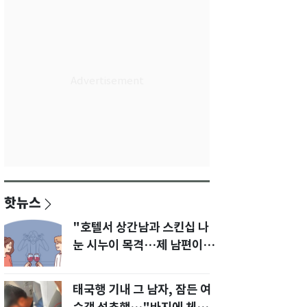
핫뉴스
"호텔서 상간남과 스킨십 나
눈 시누이 목격…제 남편이
입 다물라 하네요"
태국행 기내 그 남자, 잠든 여