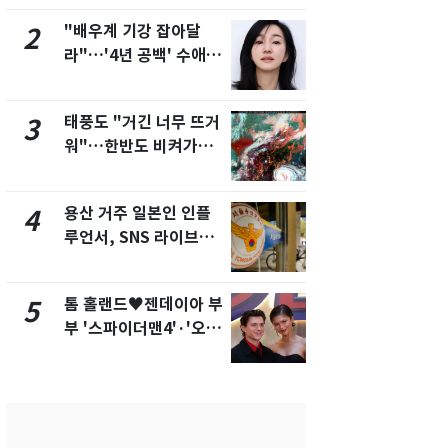
제
새겼다
"배우계 기강 잡아달
펄펄 끓는 서
2
7
라"…'4년 공백' 수애,
돌파하나…한
SNS 오픈·프로필 공개
폭염[오늘날
화제
태풍도 "거긴 너무 뜨거
SK하이닉스
3
8
워"…한반도 비켜가는
켓 하한가…
'돌핀'과 '찬홈'
에 시초가 
용산 거주 일본인 인플
"캐리비안 
4
9
루언서, SNS 라이브방
의실에 남자
송 도중 사망
요"…경찰 
톰 홀랜드♥젠데이아 부
전남광주통
5
10
부 '스파이더맨4'·'오디
무부시장 후
세이'로 극장 장악
윤난실 지명