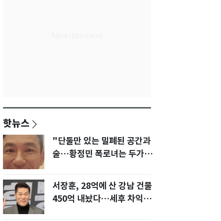
핫뉴스
"단둘만 있는 밀폐된 공간과
술…황정민 폭로녀는 두가지
에 집착했다"
서장훈, 28억에 산 강남 건물
450억 내놨다…세후 차익
280억 '잭팟'