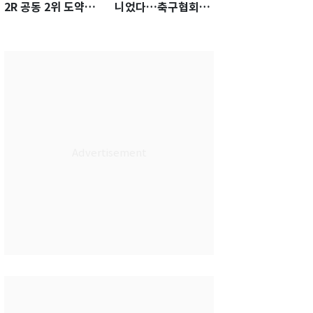
2R 공동 2위 도약…
니었다…축구협회장
통산 최다 21승 신기
출장에 부인 3회 동반
록 도전
'펑펑'