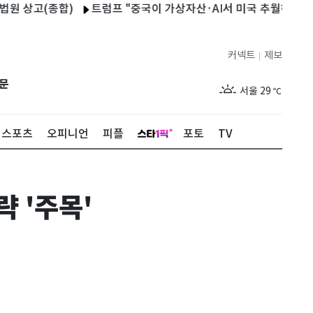
고(종합)
트럼프 "중국이 가상자산·AI서 미국 추월하게 둘 수 없
커넥트
제보
|
제주
29
℃
문
서울
29
℃
부산
28
℃
스포츠
오피니언
피플
포토
TV
대구
28
℃
인천
30
℃
 '주목'
광주
29
℃
대전
27
℃
울산
27
℃
강릉
25
℃
제주
29
℃