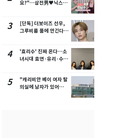
요?"…삼전男♥닉스女
교통사고로 
3:3 단체소개팅 예능 화
지…6명 부
제
[단독] 더보이즈 선우,
축구협회, 
3
8
그루비룸 품에 안긴다…
들 10여명 대
앳에어리어와 전속계약
대' 의혹…
픽 예선 등
'효리수' 진짜 온다…소
美 상원 클
4
9
녀시대 효연·유리·수영
리 난항…민
유닛 출격 [N이슈]
·AML 보완
"캐리비안 베이 여자 탈
'심판 성접대
5
10
의실에 남자가 있어
었다…축구
요"…경찰 수사
에 부인 3회 