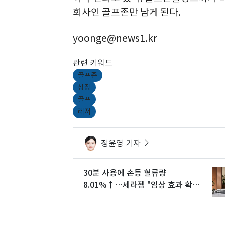
회사인 골프존만 남게 된다.
yoonge@news1.kr
관련 키워드
골프존
상장
골프
레저
정윤영 기자
30분 사용에 손등 혈류량
8.01%↑…세라젬 "임상 효과 확
인"