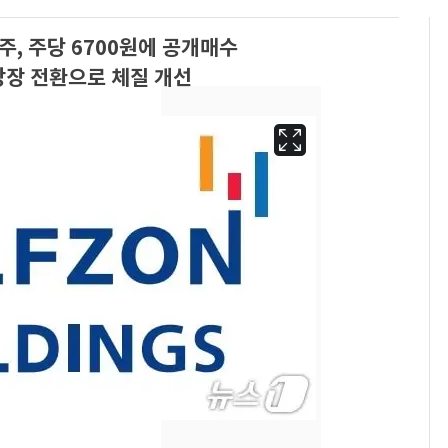
주, 주당 6700원에 공개매수
장 전환으로 체질 개선
[단독]중수청 가는 검찰
6
수사관 경력 합산 추
진…법무사·집행관 '혜
택' 유지
전남광주 화정역 인근서
7