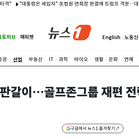
"대통령은 세입자" 美법원 연회장 판결에 트럼프 격분…대법원 상
립토허브
해피펫
English
노동신
|
|
산업
증권
부동산
ITㆍ과학
바이오
생활ㆍ문화
연예
판갈이…골프존그룹 재편 전략
구글에서 뉴스1 즐겨찾기