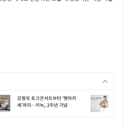
강형욱 토크콘서트부터 '펫마카
세'까지…키녹, 2주년 기념