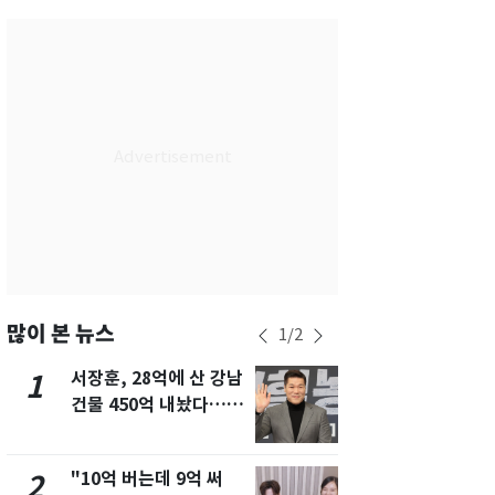
서울
29
℃
부산
28
℃
대구
28
℃
인천
30
℃
광주
29
℃
대전
27
℃
울산
27
℃
강릉
25
℃
많이 본 뉴스
1
/
2
제주
29
℃
서장훈, 28억에 산 강남
[단독]중수
1
6
건물 450억 내놨다…세
수사관 경력
후 차익 280억 '잭팟'
진…법무사·
택' 유지
"10억 버는데 9억 써
전남광주 화
2
7