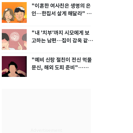
"이혼한 여사친은 생명의 은
인…한집서 살게 해달라" 남
편 요구에 '절망'
"내 '치부'까지 시모에게 보
고하는 남편…집이 감옥 같
다" 아내 고통
"예비 신랑 절친이 전신 먹물
문신, 해외 도피 준비"…예비
신부 '혼란'