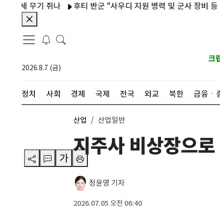
세 무기 쥐나
후티 반군 "사우디 지원 병력 및 군사 장비 등 타격"
크
2026.8.7 (금)
정치
사회
경제
국제
전국
외교
북한
금융ㆍ
산업
산업일반
지주사 비상장으로 
가
정윤영 기자
2026.07.05 오전 06:40