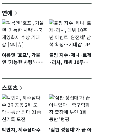
연예
여름엔 '호프', 가을
블핑 지수·제니·로제
엔 '가능한 사랑'…국
·리사, 데뷔 10주년
제영화제 수상 기대
이벤트 '완전체' 참석
감 [N이슈]
확정…기대감 UP
스포츠
박민지, 제주삼다수
'심판 성접대'가 끝 아