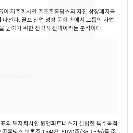
교통사고로 40대 심정
지…6명 부상
존그룹이 지주회사인 골프존홀딩스의 자진 상장폐지를
 나선다. 골프 산업 성장 둔화 속에서 그룹의 사업
축구협회, 외국인 심판
8
 높이기 위한 전략적 선택이라는 분석이다.
들 10여명 대상 '성 접
대' 의혹…월드컵·올림
픽 예선 등
美 상원 클래리티법 처
9
리 난항…민주당 "윤리
·AML 보완 우선"
'심판 성접대'가 끝 아니
10
었다…축구협회장 출장
에 부인 3회 동반 '펑펑'
 대표의 투자회사인 원앤파트너스가 설립한 특수목적
홀딩스 보통주 1548만 5020주(36.15%)를 주