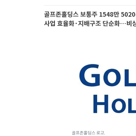
골프존홀딩스 보통주 1548만 5020
사업 효율화·지배구조 단순화…비상
골프존홀딩스 로고.