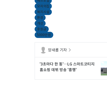
에쓰오일
모자의집
복지시설
환경
개선
후원금
5000만원
양새롬 기자
'3초마다 한 통'…LG 스마트코티지
홈쇼핑 데뷔 방송 '흥행'