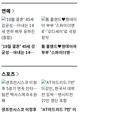
연예
'10월 결혼' 45세 강
톰 홀랜드♥젠데이아
균성…아내는 14세
부부 '스파이더맨
연하 배우 유하진(종
4'·'오디세이'로 극장
합)
장악
스포츠
샌프란시스코 이정후
'AT마드리드 7번' 이