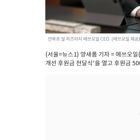
안와르 알 히즈아지 에쓰오일 CEO. (에쓰오일 제공)
(서울=뉴스1) 양새롬 기자 = 에쓰오일(
개선 후원금 전달식'을 열고 후원금 5