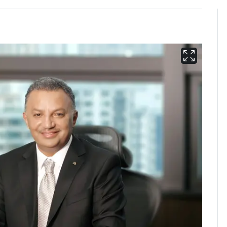
경기 광주 아파트 화단
6
서 40대 女 숨진 채 발
견…시신 옆엔 '이불'
"사실상 부도 상태"…
7