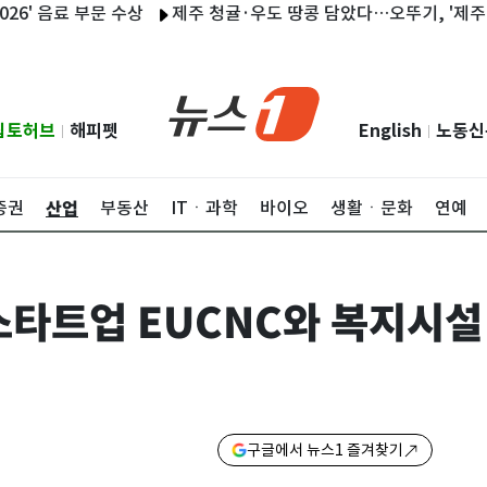
음료 부문 수상
제주 청귤·우도 땅콩 담았다…오뚜기, '제주담음 제주
립토허브
해피펫
English
노동신
|
|
산업
증권
부동산
ITㆍ과학
바이오
생활ㆍ문화
연예
스타트업 EUCNC와 복지시설
구글에서 뉴스1 즐겨찾기