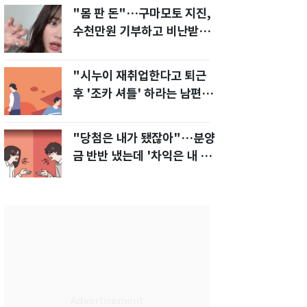
"몸 판 돈"…구마모토 지진,
수천만원 기부하고 비난받은
성인물 배우
"시누이 재취업한다고 퇴근
후 '조카 셔틀' 하라는 남편…
이게 맞나요?"
"당첨은 내가 됐잖아"…분양
금 반반 냈는데 '차익은 내 몫'
주장한 남편