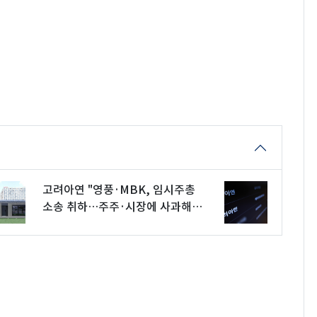
고려아연 "영풍·MBK, 임시주총
소송 취하…주주·시장에 사과해
야"