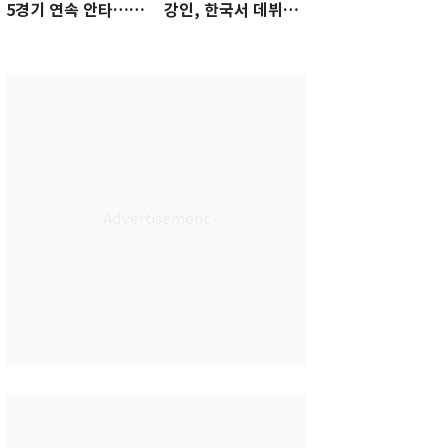
5경기 연속 안타…팀
강인, 한국서 데뷔전
은 텍사스에 0-6 완패
임박…맨시티전 27
인 명단 포함