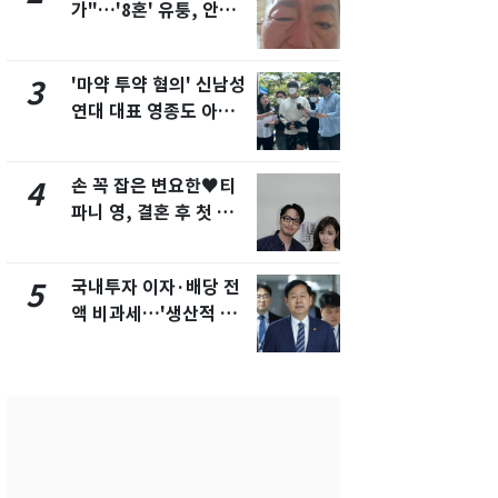
가"…'8혼' 유퉁, 안면
추미애 경기지
마비 근황 유튜브서 공
비상 상황' 
개
'마약 투약 혐의' 신남성
용산 거주 
3
8
연대 대표 영종도 아파
루언서, SN
트서 숨진 채 발견
송 도중 사망
손 꼭 잡은 변요한♥티
삼성전자·S
4
9
파니 영, 결혼 후 첫 부
"주주 환원 
부동반 데이트 '화제'
확대할 것" 
국내투자 이자·배당 전
시가 46억 
5
10
액 비과세…'생산적 금
세 2배…'
융 ISA' 신설
택·초고가'
합)