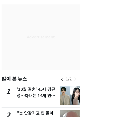
서울
30
℃
부산
27
℃
대구
30
℃
인천
32
℃
광주
28
℃
대전
28
℃
울산
28
℃
강릉
27
℃
많이 본 뉴스
1
/
2
제주
27
℃
'10월 결혼' 45세 강균
경기 광주 
1
6
성…아내는 14세 연하
서 40대 女 
배우 유하진(종합)
견…시신 옆엔
"눈 안감기고 입 돌아
"사실상 부
2
7