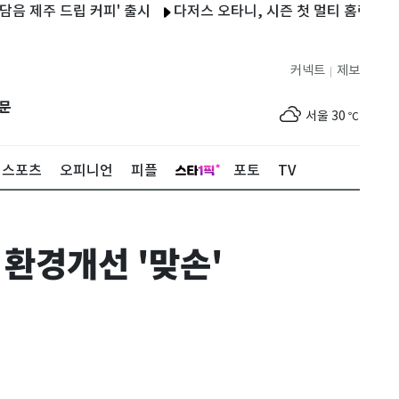
 드립 커피' 출시
다저스 오타니, 시즌 첫 멀티 홈런 '25·26호
커넥트
제보
|
제주
27
℃
문
서울
30
℃
부산
27
℃
스포츠
오피니언
피플
포토
TV
대구
30
℃
인천
32
℃
 환경개선 '맞손'
광주
28
℃
대전
28
℃
울산
28
℃
강릉
27
℃
제주
27
℃