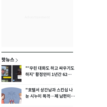
핫뉴스
"'우린 대화도 하고 싸우기도
하지' 황정민이 1년간 62차례
먼저 전화"
"호텔서 상간남과 스킨십 나
눈 시누이 목격…제 남편이
입 다물라 하네요"