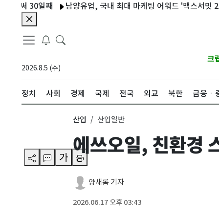
써 30일째
남양유업, 국내 최대 마케팅 어워드 '맥스서밋 2026' 
크
2026.8.5 (수)
정치
사회
경제
국제
전국
외교
북한
금융ㆍ
산업
산업일반
에쓰오일, 친환경 
가
양새롬 기자
2026.06.17 오후 03:43