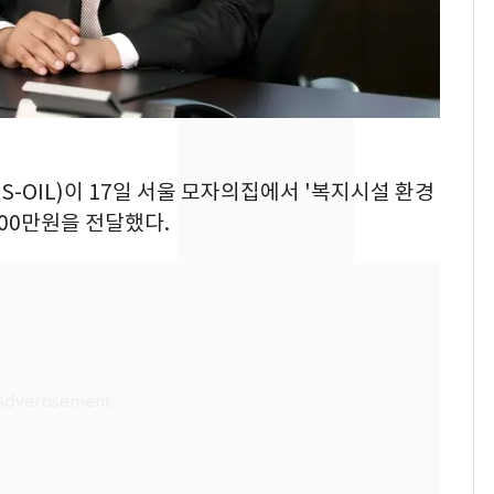
추미애 경기지사, '재정
비상 상황' 선언
용산 거주 일본인 인플
8
루언서, SNS 라이브방
송 도중 사망
삼성전자·SK하이닉스
9
S-OIL)이 17일 서울 모자의집에서 '복지시설 환경
"주주 환원 의미 있게
000만원을 전달했다.
확대할 것" 약속
시가 46억 넘으면 종부
10
세 2배…'비거주·다주
택·초고가' 정조준(종
합)