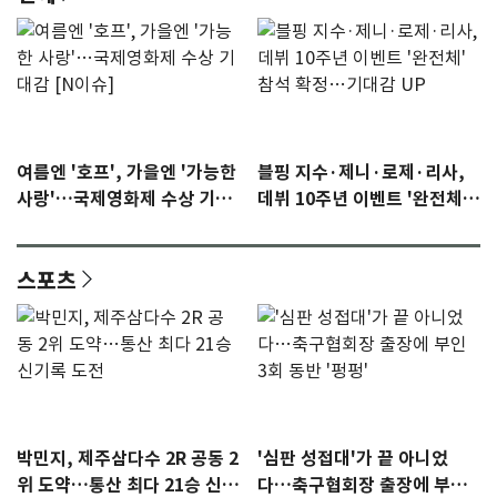
여름엔 '호프', 가을엔 '가능한
블핑 지수·제니·로제·리사,
사랑'…국제영화제 수상 기대
데뷔 10주년 이벤트 '완전체'
감 [N이슈]
참석 확정…기대감 UP
스포츠
박민지, 제주삼다수 2R 공동 2
'심판 성접대'가 끝 아니었
위 도약…통산 최다 21승 신기
다…축구협회장 출장에 부인