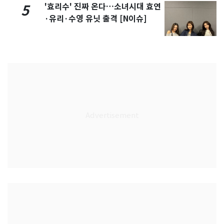
'효리수' 진짜 온다…소녀시대 효연
5
·유리·수영 유닛 출격 [N이슈]