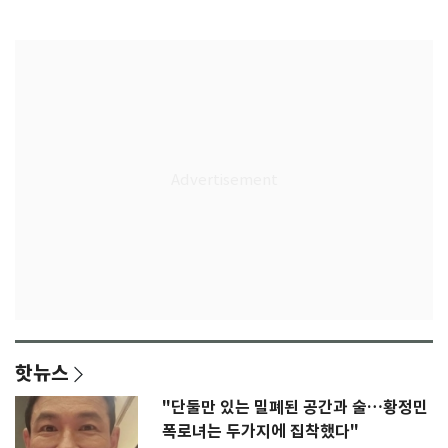
록 도전
3회 동반 '펑펑'
핫뉴스
"단둘만 있는 밀폐된 공간과 술…황정민
폭로녀는 두가지에 집착했다"