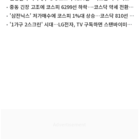
[장중시황]
중동 긴장 고조에 코스피 6299선 하락…·코스닥 약세 전환
[장중시황]
'삼전닉스' 저가매수에 코스피 1%대 상승…코스닥 810선 회
복[개장시황]
'1가구 2스크린' 시대…LG전자, TV 구독하면 스탠바이미2
'반값'