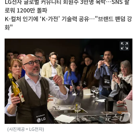
LG전자 글로벌 커뮤니티 회원수 3만명 육박…SNS 팔
로워 1200만 돌파
K-컬처 인기에 ‘K-가전’ 기술력 공유…"브랜드 팬덤 강
화"
(사진제공 = LG전자)