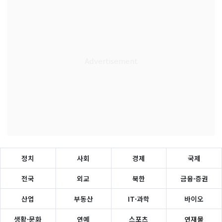
정치
사회
경제
국제
전국
외교
북한
금융·증권
산업
부동산
IT·과학
바이오
생활·문화
연예
스포츠
연재물