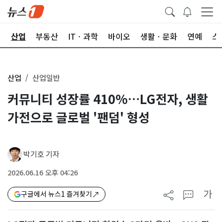
권
산업
부동산
ITㆍ과학
바이오
생활ㆍ문화
연예
스
산업
산업일반
커뮤니티 성장률 410%…LG전자, 생활
가전으로 글로벌 '팬덤' 형성
박기호 기자
2026.06.16 오후 04:26
가
구글에서 뉴스1 즐겨찾기