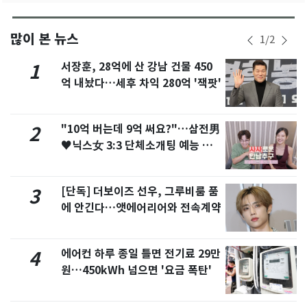
많이 본 뉴스
1
/
2
서장훈, 28억에 산 강남 건물 450
1
억 내놨다…세후 차익 280억 '잭팟'
"10억 버는데 9억 써요?"…삼전男
2
♥닉스女 3:3 단체소개팅 예능 화
제
[단독] 더보이즈 선우, 그루비룸 품
3
에 안긴다…앳에어리어와 전속계약
에어컨 하루 종일 틀면 전기료 29만
4
원…450kWh 넘으면 '요금 폭탄'