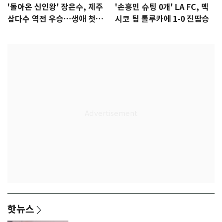
'돌아온 신인왕' 장은수, 제주
'손흥민 슈팅 0개' LA FC, 멕
삼다수 역전 우승…생애 첫승
시코 팀 톨루카에 1-0 진땀승
감격
핫뉴스