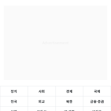
정치
사회
경제
국제
전국
외교
북한
금융·증권