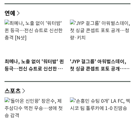
연예
최예나, 노출 없이 '워터밤' 퀸
'JYP 걸그룹' 아워벌스데이,
등극…전신 슈트로 신선한 충
첫 싱글 콘셉트 포토 공개…청
격 [N샷]
량·키치
스포츠