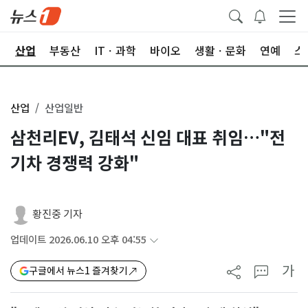
권
산업
부동산
ITㆍ과학
바이오
생활ㆍ문화
연예
스
산업
산업일반
삼천리EV, 김태석 신임 대표 취임…"전
기차 경쟁력 강화"
황진중 기자
업데이트 2026.06.10 오후 04:55
가
구글에서 뉴스1 즐겨찾기