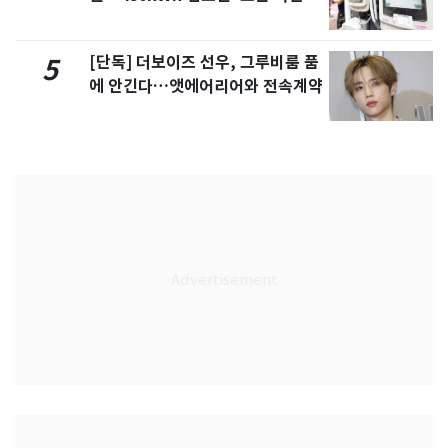
[단독] 더보이즈 선우, 그루비룸 품
5
에 안긴다…앳에어리어와 전속계약