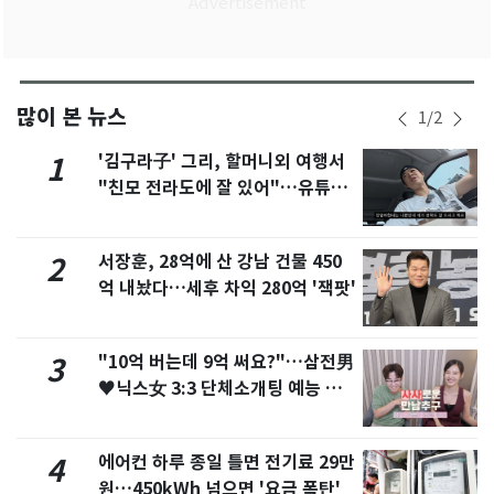
많이 본 뉴스
1
/
2
'김구라子' 그리, 할머니외 여행서
1
"친모 전라도에 잘 있어"…유튜브
서 언급
서장훈, 28억에 산 강남 건물 450
2
억 내놨다…세후 차익 280억 '잭팟'
"10억 버는데 9억 써요?"…삼전男
3
♥닉스女 3:3 단체소개팅 예능 화
제
에어컨 하루 종일 틀면 전기료 29만
4
원…450kWh 넘으면 '요금 폭탄'