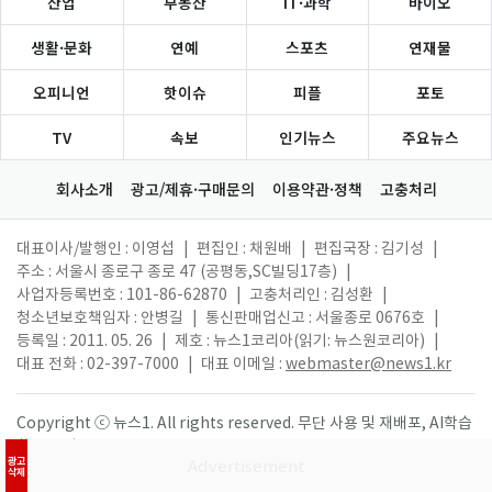
산업
부동산
IT·과학
바이오
생활·문화
연예
스포츠
연재물
오피니언
핫이슈
피플
포토
TV
속보
인기뉴스
주요뉴스
회사소개
광고/제휴·구매문의
이용약관·정책
고충처리
대표이사/발행인 : 이영섭
|
편집인 : 채원배
|
편집국장 : 김기성
|
주소 : 서울시 종로구 종로 47 (공평동,SC빌딩17층)
|
사업자등록번호 : 101-86-62870
|
고충처리인 : 김성환
|
청소년보호책임자 : 안병길
|
통신판매업신고 : 서울종로 0676호
|
등록일 : 2011. 05. 26
|
제호 : 뉴스1코리아(읽기: 뉴스원코리아)
|
대표 전화 : 02-397-7000
|
대표 이메일 :
webmaster@news1.kr
Copyright ⓒ 뉴스1. All rights reserved. 무단 사용 및 재배포, AI학습
활용 금지.
광고
삭제