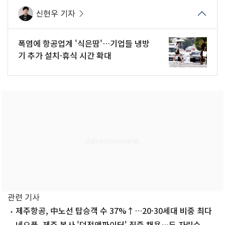
신현우 기자
폭염에 항공업계 '식은땀'…기업들 냉방
기 추가 설치·휴식 시간 확대
관련 기사
제주항공, 中노선 탑승객 수 37%↑…20·30세대 비중 최다
네오플, 제주 본사 '던전앤파이터' 집중 채용…두 자릿수