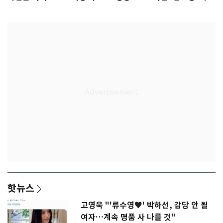
77.8%
울상
핫뉴스
고영욱 "'류수영♥' 박하선, 감당 안 될
여자…계속 명품 사 나를 것"