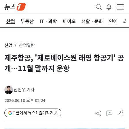
권
산업
부동산
ITㆍ과학
바이오
생활ㆍ문화
연예
스
산업
산업일반
제주항공, '제로베이스원 래핑 항공기' 공
개…11월 말까지 운항
신현우 기자
2026.06.10 오후 02:24
가
구글에서 뉴스1 즐겨찾기