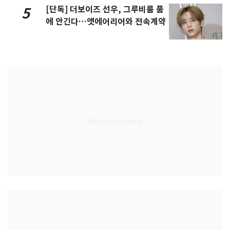
[단독] 더보이즈 선우, 그루비룸 품
5
에 안긴다…앳에어리어와 전속계약