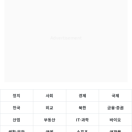
정치
사회
경제
국제
전국
외교
북한
금융·증권
산업
부동산
IT·과학
바이오
생활·문화
연예
스포츠
연재물