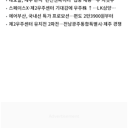
스페이스X·제2우주센터 기대감에 우주株 ↑…LK삼양
'上'[핫종목]
에어부산, 국내선 특가 프로모션…편도 2만3900원부터
제2우주센터 유치전 2파전…전남광주통합특별시·제주 경쟁