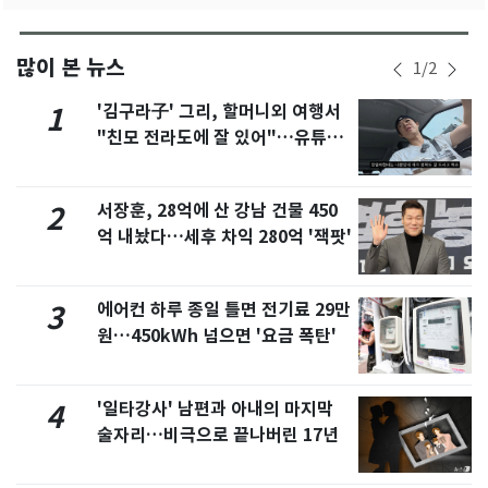
많이 본 뉴스
1
/
2
'김구라子' 그리, 할머니외 여행서
1
"친모 전라도에 잘 있어"…유튜브
서 언급
서장훈, 28억에 산 강남 건물 450
2
억 내놨다…세후 차익 280억 '잭팟'
에어컨 하루 종일 틀면 전기료 29만
3
원…450kWh 넘으면 '요금 폭탄'
'일타강사' 남편과 아내의 마지막
4
술자리…비극으로 끝나버린 17년