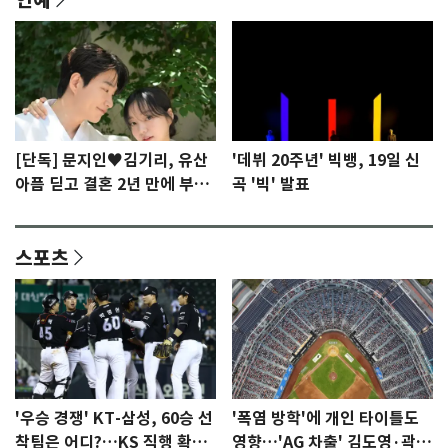
[단독] 문지인♥김기리, 유산
'데뷔 20주년' 빅뱅, 19일 신
아픔 딛고 결혼 2년 만에 부모
곡 '빅' 발표
됐다…7일 득남
스포츠
'우승 경쟁' KT-삼성, 60승 선
'폭염 방학'에 개인 타이틀도
착팀은 어디?…KS 직행 확률
영향…'AG 차출' 김도영·곽빈