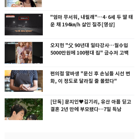
"엄마 무서워, 내릴래"…4·6세 두 딸 태
운 채 194㎞/h 살인 질주[영상]
오지헌 "父 90년대 일타강사…월수입
5000만원에 100평대 집" 금수저 고백
편의점 알바생 "문신 후 손님들 시선 변
화, 이 정도로 달라질 줄 몰랐다"
[단독] 문지인♥김기리, 유산 아픔 딛고
결혼 2년 만에 부모됐다…7일 득남