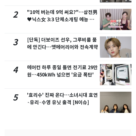
"10억 버는데 9억 써요?"…삼전男
2
♥닉스女 3:3 단체소개팅 예능 화
제
[단독] 더보이즈 선우, 그루비룸 품
3
에 안긴다…앳에어리어와 전속계약
에어컨 하루 종일 틀면 전기료 29만
4
원…450kWh 넘으면 '요금 폭탄'
'효리수' 진짜 온다…소녀시대 효연
5
·유리·수영 유닛 출격 [N이슈]