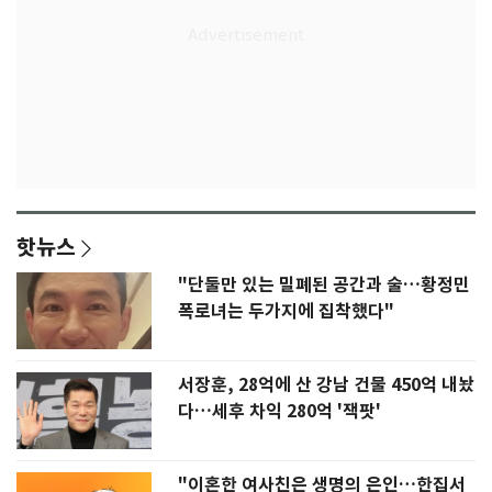
핫뉴스
"단둘만 있는 밀폐된 공간과 술…황정민
폭로녀는 두가지에 집착했다"
서장훈, 28억에 산 강남 건물 450억 내놨
다…세후 차익 280억 '잭팟'
"이혼한 여사친은 생명의 은인…한집서