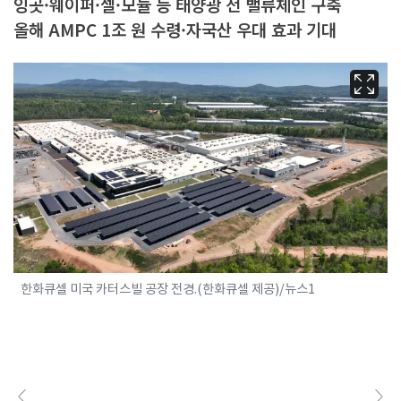
잉곳·웨이퍼·셀·모듈 등 태양광 전 밸류체인 구축
올해 AMPC 1조 원 수령·자국산 우대 효과 기대
한화큐셀 미국 카터스빌 공장 전경.(한화큐셀 제공)/뉴스1