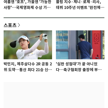
여름엔 '호프', 가을엔 '가능한
블핑 지수·제니·로제·리사,
사랑'…국제영화제 수상 기대
데뷔 10주년 이벤트 '완전체'
감 [N이슈]
참석 확정…기대감 UP
스포츠
박민지, 제주삼다수 2R 공동 2
'심판 성접대'가 끝 아니었
위 도약…통산 최다 21승 신기
다…축구협회장 출장에 부인
록 도전
3회 동반 '펑펑'