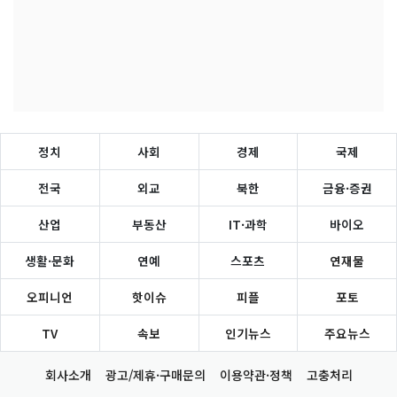
정치
사회
경제
국제
전국
외교
북한
금융·증권
산업
부동산
IT·과학
바이오
생활·문화
연예
스포츠
연재물
오피니언
핫이슈
피플
포토
TV
속보
인기뉴스
주요뉴스
회사소개
광고/제휴·구매문의
이용약관·정책
고충처리