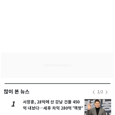
많이 본 뉴스
1
/
2
서장훈, 28억에 산 강남 건물 450
1
억 내놨다…세후 차익 280억 '잭팟'