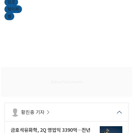
잉곳
웨이퍼
셀
황진중 기자
금호석유화학, 2Q 영업익 3390억…전년