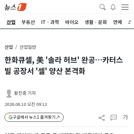
권
산업
부동산
ITㆍ과학
바이오
생활ㆍ문화
연예
스
산업
산업일반
한화큐셀, 美 '솔라 허브' 완공…카터스
빌 공장서 '셀' 양산 본격화
황진중 기자
2026.06.10 오전 09:12
가
구글에서 뉴스1 즐겨찾기