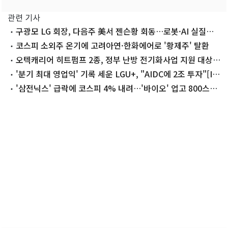
관련 기사
구광모 LG 회장, 다음주 美서 젠슨황 회동…로봇·AI 실질적
협력안 논의
코스피 소외주 온기에 고려아연·한화에어로 '황제주' 탈환
오텍캐리어 히트펌프 2종, 정부 난방 전기화사업 지원 대상
선정
'분기 최대 영업익' 기록 세운 LGU+, "AIDC에 2조 투자"[IR
종합]
'삼전닉스' 급락에 코스피 4% 내려…'바이오' 업고 800스닥
회복[시황종합]