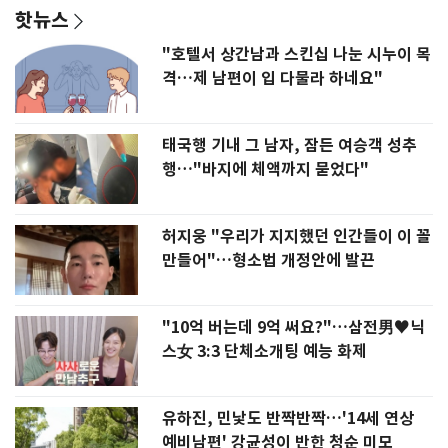
핫뉴스
"호텔서 상간남과 스킨십 나눈 시누이 목
격…제 남편이 입 다물라 하네요"
태국행 기내 그 남자, 잠든 여승객 성추
행…"바지에 체액까지 묻었다"
허지웅 "우리가 지지했던 인간들이 이 꼴
만들어"…형소법 개정안에 발끈
"10억 버는데 9억 써요?"…삼전男♥닉
스女 3:3 단체소개팅 예능 화제
유하진, 민낯도 반짝반짝…'14세 연상
예비남편' 강균성이 반한 청순 미모