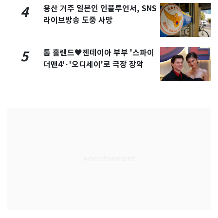
용산 거주 일본인 인플루언서, SNS
4
라이브방송 도중 사망
톰 홀랜드♥젠데이아 부부 '스파이
5
더맨4'·'오디세이'로 극장 장악