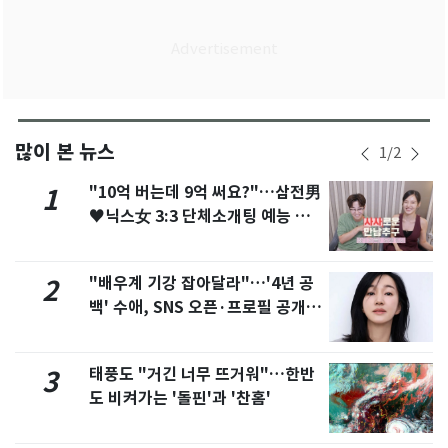
많이 본 뉴스
1
/
2
"10억 버는데 9억 써요?"…삼전男
1
♥닉스女 3:3 단체소개팅 예능 화
제
"배우계 기강 잡아달라"…'4년 공
2
백' 수애, SNS 오픈·프로필 공개
화제
태풍도 "거긴 너무 뜨거워"…한반
3
도 비켜가는 '돌핀'과 '찬홈'