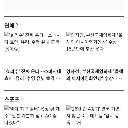
연예
'효리수' 진짜 온다…소녀시대
양자경, 부산국제영화제 '올해
효연·유리·수영 유닛 출격 [N
의 아시아영화인상' 수상…15
이슈]
년만에 부산 온다
스포츠