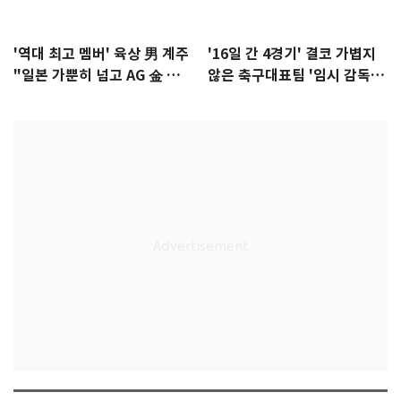
'역대 최고 멤버' 육상 男 계주
'16일 간 4경기' 결코 가볍지
"일본 가뿐히 넘고 AG 金 따겠
않은 축구대표팀 '임시 감독'
다"
무게