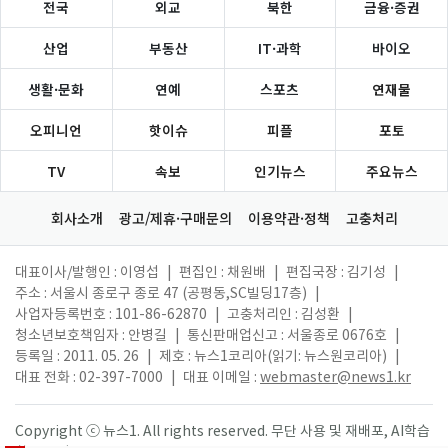
전국
외교
북한
금융·증권
산업
부동산
IT·과학
바이오
생활·문화
연예
스포츠
연재물
오피니언
핫이슈
피플
포토
TV
속보
인기뉴스
주요뉴스
회사소개
광고/제휴·구매문의
이용약관·정책
고충처리
대표이사/발행인 : 이영섭
|
편집인 : 채원배
|
편집국장 : 김기성
|
주소 : 서울시 종로구 종로 47 (공평동,SC빌딩17층)
|
사업자등록번호 : 101-86-62870
|
고충처리인 : 김성환
|
청소년보호책임자 : 안병길
|
통신판매업신고 : 서울종로 0676호
|
등록일 : 2011. 05. 26
|
제호 : 뉴스1코리아(읽기: 뉴스원코리아)
|
대표 전화 : 02-397-7000
|
대표 이메일 :
webmaster@news1.kr
Copyright ⓒ 뉴스1. All rights reserved. 무단 사용 및 재배포, AI학습