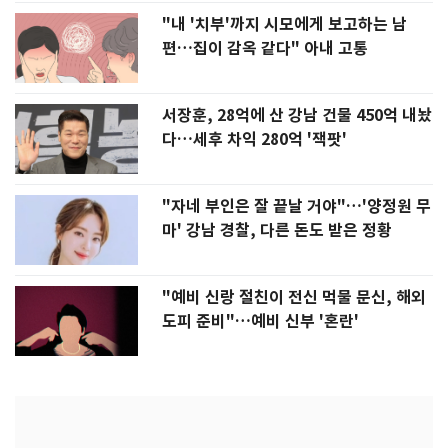
"내 '치부'까지 시모에게 보고하는 남
편…집이 감옥 같다" 아내 고통
서장훈, 28억에 산 강남 건물 450억 내놨
다…세후 차익 280억 '잭팟'
"자네 부인은 잘 끝날 거야"…'양정원 무
마' 강남 경찰, 다른 돈도 받은 정황
"예비 신랑 절친이 전신 먹물 문신, 해외
도피 준비"…예비 신부 '혼란'