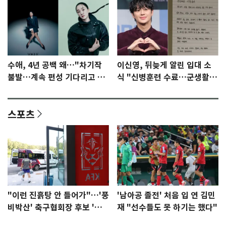
수애, 4년 공백 왜…"차기작
이신영, 뒤늦게 알린 입대 소
불발…계속 편성 기다리고 있
식 "신병훈련 수료…군생활
다"
집중"
스포츠
"이런 진흙탕 안 들어가"…'풍
'남아공 졸전' 처음 입 연 김민
비박산' 축구협회장 후보 '실
재 "선수들도 못 하기는 했다"
종'