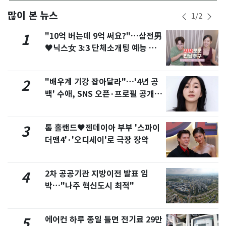
많이 본 뉴스
1
/
2
"10억 버는데 9억 써요?"…삼전男
1
♥닉스女 3:3 단체소개팅 예능 화
제
"배우계 기강 잡아달라"…'4년 공
2
백' 수애, SNS 오픈·프로필 공개
화제
톰 홀랜드♥젠데이아 부부 '스파이
3
더맨4'·'오디세이'로 극장 장악
2차 공공기관 지방이전 발표 임
4
박…"나주 혁신도시 최적"
에어컨 하루 종일 틀면 전기료 29만
5