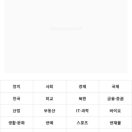
정치
사회
경제
국제
전국
외교
북한
금융·증권
산업
부동산
IT·과학
바이오
생활·문화
연예
스포츠
연재물