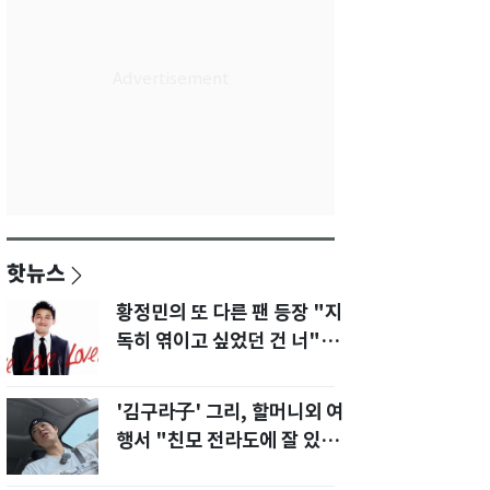
핫뉴스
황정민의 또 다른 팬 등장 "지
독히 엮이고 싶었던 건 너" 폭
로녀 직격
'김구라子' 그리, 할머니외 여
행서 "친모 전라도에 잘 있
어"…유튜브서 언급