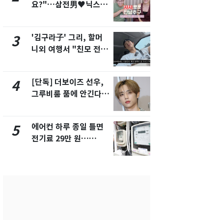
요?"…삼전男♥닉스女
제작사 회장
3:3 단체소개팅 예능 화
시장법 위반
제
'김구라子' 그리, 할머
낮 최고 37
3
8
니외 여행서 "친모 전라
속…전국 곳곳
도에 잘 있어"…유튜브
날씨]
서 언급
[단독] 더보이즈 선우,
[단독]중수
4
9
그루비룸 품에 안긴다…
수사관 경력
앳에어리어와 전속계약
진…법무사·
택' 유지
에어컨 하루 종일 틀면
'심판 성접대
5
10
전기료 29만 원…
었다…축구
450kWh 넘으면 '요금
에 부인 3회 
폭탄'