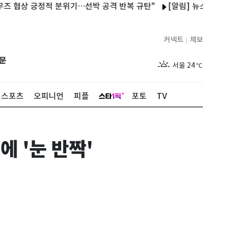
긍정적 분위기…선박 공격 반복 규탄"
[알림] 뉴스1 콘텐츠 저작
커넥트
제보
|
제주
29
℃
문
서울
24
℃
부산
27
℃
스포츠
오피니언
피플
포토
TV
대구
27
℃
인천
26
℃
 '눈 반짝'
광주
28
℃
대전
27
℃
울산
26
℃
강릉
20
℃
제주
29
℃