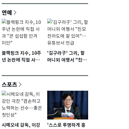
연예
블랙핑크 지수, 10주
'김구라子' 그리, 할
년 논란에 직접 사과
머니외 여행서 "친모
"큰 섭섭함 안겨 미
전라도에 잘 있어"…
안"
유튜브서 언급
스포츠
시메오네 감독, 이강
'스스로 투명하게 홍