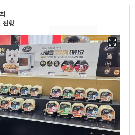
개최
 진행
13호 태풍 '돌핀' 日오
6
키나와·가고시마현 접
근…26만명 대피령
[단독] 경찰, '김부장'
7