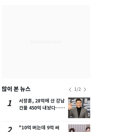
서울
24
℃
부산
27
℃
대구
27
℃
인천
26
℃
광주
28
℃
대전
27
℃
울산
26
℃
강릉
20
℃
많이 본 뉴스
1
/
2
제주
29
℃
서장훈, 28억에 산 강남
13호 태풍 '
1
6
건물 450억 내놨다…세
키나와·가고
후 차익 280억 '잭팟'
근…26만명
"10억 버는데 9억 써
[단독] 경찰,
2
7