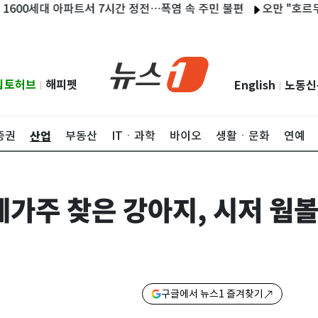
대 아파트서 7시간 정전…폭염 속 주민 불편
오만 "호르무즈 협상 
립토허브
해피펫
English
노동신
|
|
산업
증권
부동산
ITㆍ과학
바이오
생활ㆍ문화
연예
가주 찾은 강아지, 시저 웜볼에
구글에서 뉴스1 즐겨찾기