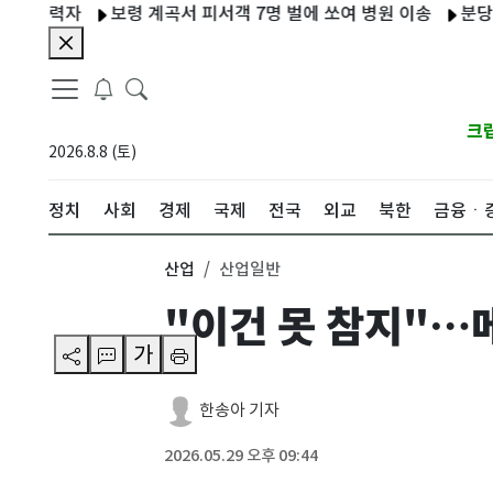
자
보령 계곡서 피서객 7명 벌에 쏘여 병원 이송
분당 1600세
크
2026.8.8 (토)
정치
사회
경제
국제
전국
외교
북한
금융ㆍ
산업
산업일반
"이건 못 참지"…메
가
한송아 기자
2026.05.29 오후 09:44