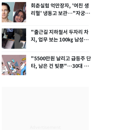
회춘실험 억만장자, '여친 생
리혈' 냉동고 보관…"자궁 내
부 궁금해"
"출근길 지하철서 두자리 차
지, 업무 보는 100㎏ 남성…
부딪히면 신경질"
"5500만원 날리고 급등주 단
타, 남은 건 빚뿐"…30대 여
성 파혼 위기