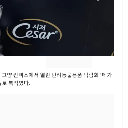
제작사 회장 수사…자본
시장법 위반 의혹
낮 최고 37도 폭염 계
8
속…전국 곳곳 비 [오늘
날씨]
[단독]중수청 가는 검찰
9
수사관 경력 합산 추
진…법무사·집행관 '혜
택' 유지
'심판 성접대'가 끝 아니
10
경기 고양 킨텍스에서 열린 반려동물용품 박람회 '메가
었다…축구협회장 출장
들로 북적였다.
에 부인 3회 동반 '펑펑'