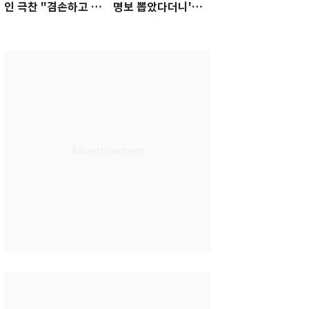
인 극찬 "겸손하고 노
명보 뽑았다더니'…2
력하는 선수…좋은
년 만에 말 바꾼 이임
첫인상"
생