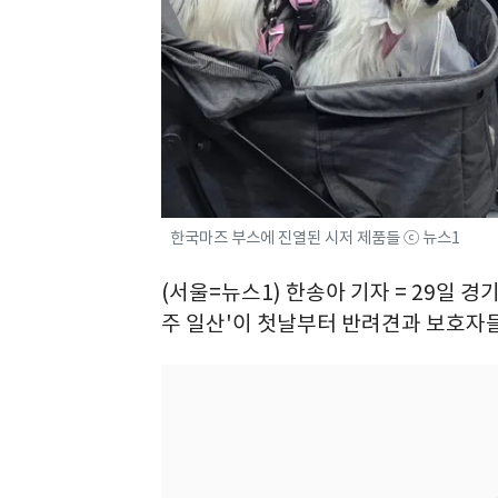
한국마즈 부스에 진열된 시저 제품들 ⓒ 뉴스1
(서울=뉴스1) 한송아 기자 = 29일 
주 일산'이 첫날부터 반려견과 보호자