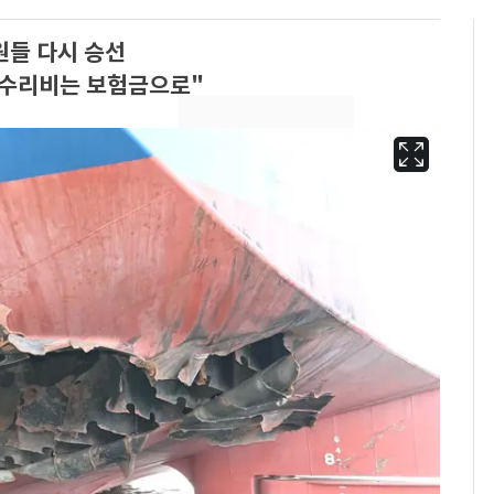
원들 다시 승선
"수리비는 보험금으로"
13호 태풍 '돌핀' 日오
6
키나와·가고시마현 접
근…26만명 대피령
낮 최고 37도 폭염 계
7