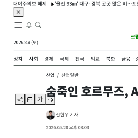
열대야주의보 해제
'울진 93㎜' 대구·경북 곳곳 많은 비…포항 산사
크
2026.8.8 (토)
정치
사회
경제
국제
전국
외교
북한
금융ㆍ
산업
산업일반
숨죽인 호르무즈, A
가
신현우 기자
2026.05.28 오후 03:03