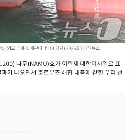
속…전국 곳곳 비 [오늘
날씨]
[단독] 경찰, '김부장'
8
제작사 회장 수사…자본
시장법 위반 의혹
외교부 제공. 재판매 및 DB 금지) 2026.5.11 ⓒ 뉴스1
[단독]중수청 가는 검찰
9
수사관 경력 합산 추
11200) 나무(NAMU)호가 이란제 대함미사일로 표
진…법무사·집행관 '혜
결과가 나오면서 호르무즈 해협 내측에 갇힌 우리 선
택' 유지
전남광주 화정역 인근서
10
교통사고로 40대 심정
지…6명 부상