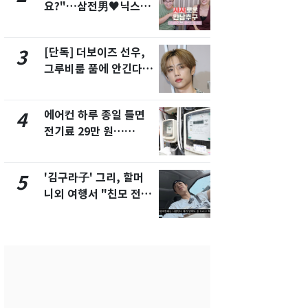
요?"…삼전男♥닉스女
속…전국 곳곳
3:3 단체소개팅 예능 화
날씨]
제
[단독] 더보이즈 선우,
[단독] 경찰,
3
8
그루비룸 품에 안긴다…
제작사 회장
앳에어리어와 전속계약
시장법 위반
에어컨 하루 종일 틀면
[단독]중수
4
9
전기료 29만 원…
수사관 경력
450kWh 넘으면 '요금
진…법무사·
폭탄'
택' 유지
'김구라子' 그리, 할머
전남광주 화
5
10
니외 여행서 "친모 전라
교통사고로 
도에 잘 있어"…유튜브
지…6명 부
서 언급