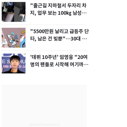
"출근길 지하철서 두자리 차
지, 업무 보는 100㎏ 남성…
부딪히면 신경질"
"5500만원 날리고 급등주 단
타, 남은 건 빚뿐"…30대 여
성 파혼 위기
'데뷔 10주년' 임영웅 "20여
명의 팬들로 시작해 여기까
지…진심 감사"