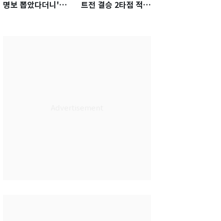
명보 뽑았다더니'…2
트전 결승 2타점 적시
년 만에 말 바꾼 이임
타…5-2 승리 견인
생