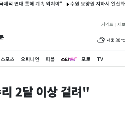
대 통해 계속 외쳐야"
수원 요양원 지하서 일산화탄소 누출…50
커넥트
제보
|
제주
29
℃
문
서울
30
℃
부산
30
℃
스포츠
오피니언
피플
포토
TV
대구
29
℃
인천
33
℃
리 2달 이상 걸려"
광주
33
℃
대전
27
℃
울산
29
℃
강릉
21
℃
제주
29
℃