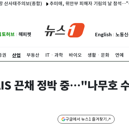
태주의보(종합)
추미애, 위안부 피해자 기림의 날 참석…"국제적 연
립토허브
해피펫
English
노동신
|
|
산업
증권
부동산
ITㆍ과학
바이오
생활ㆍ문화
연예
IS 끈채 정박 중…"나무호 수
구글에서 뉴스1 즐겨찾기