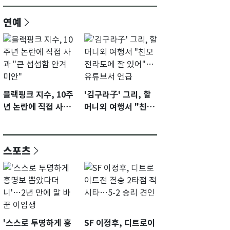
연예
블랙핑크 지수, 10주
'김구라子' 그리, 할
년 논란에 직접 사과
머니외 여행서 "친모
"큰 섭섭함 안겨 미
전라도에 잘 있어"…
안"
유튜브서 언급
스포츠
'스스로 투명하게 홍
SF 이정후, 디트로이