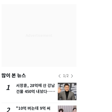
서울
30
℃
부산
30
℃
대구
29
℃
인천
33
℃
광주
33
℃
대전
27
℃
울산
29
℃
강릉
21
℃
많이 본 뉴스
1
/
2
제주
29
℃
서장훈, 28억에 산 강남
13호 태풍 '
1
6
건물 450억 내놨다…세
키나와·가고
후 차익 280억 '잭팟'
근…26만명
"10억 버는데 9억 써
낮 최고 37
2
7