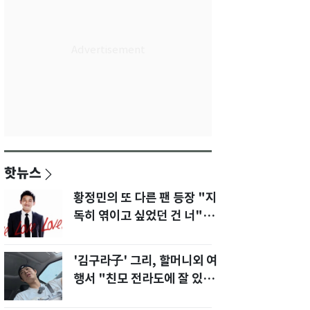
핫뉴스
황정민의 또 다른 팬 등장 "지
독히 엮이고 싶었던 건 너" 폭
로녀 직격
'김구라子' 그리, 할머니외 여
행서 "친모 전라도에 잘 있
어"…유튜브서 언급