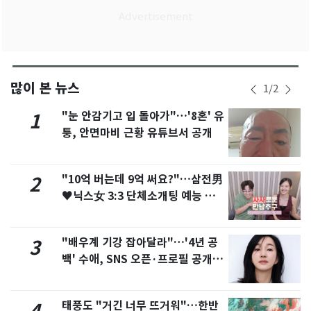
많이 본 뉴스
1
/
2
"눈 안감기고 입 돌아가"…'8혼' 유
1
퉁, 안면마비 근황 유튜브서 공개
"10억 버는데 9억 써요?"…삼전男
2
♥닉스女 3:3 단체소개팅 예능 화
제
"배우계 기강 잡아달라"…'4년 공
3
백' 수애, SNS 오픈·프로필 공개
화제
태풍도 "거긴 너무 뜨거워"…한반