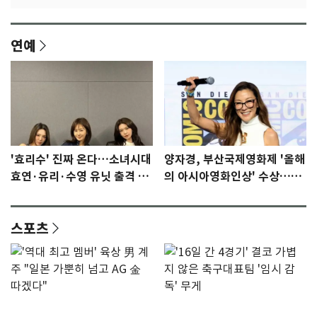
연예
'효리수' 진짜 온다…소녀시대
양자경, 부산국제영화제 '올해
효연·유리·수영 유닛 출격 [N
의 아시아영화인상' 수상…15
이슈]
년만에 부산 온다
스포츠