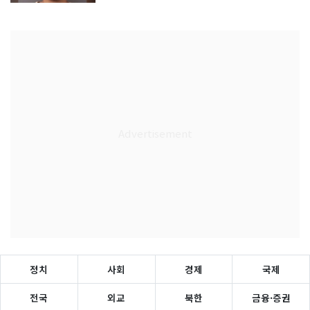
정치
사회
경제
국제
전국
외교
북한
금융·증권