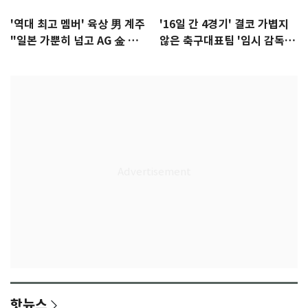
'역대 최고 멤버' 육상 男 계주
'16일 간 4경기' 결코 가볍지
"일본 가뿐히 넘고 AG 金 따겠
않은 축구대표팀 '임시 감독'
다"
무게
핫뉴스