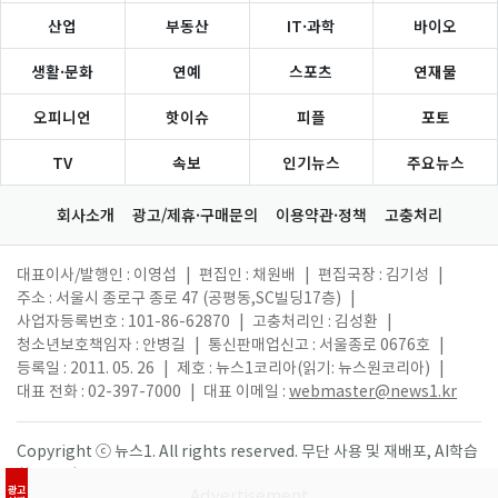
산업
부동산
IT·과학
바이오
생활·문화
연예
스포츠
연재물
오피니언
핫이슈
피플
포토
TV
속보
인기뉴스
주요뉴스
회사소개
광고/제휴·구매문의
이용약관·정책
고충처리
대표이사/발행인 : 이영섭
|
편집인 : 채원배
|
편집국장 : 김기성
|
주소 : 서울시 종로구 종로 47 (공평동,SC빌딩17층)
|
사업자등록번호 : 101-86-62870
|
고충처리인 : 김성환
|
청소년보호책임자 : 안병길
|
통신판매업신고 : 서울종로 0676호
|
등록일 : 2011. 05. 26
|
제호 : 뉴스1코리아(읽기: 뉴스원코리아)
|
대표 전화 : 02-397-7000
|
대표 이메일 :
webmaster@news1.kr
Copyright ⓒ 뉴스1. All rights reserved. 무단 사용 및 재배포, AI학습
활용 금지.
광고