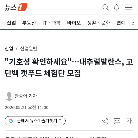
권
산업
부동산
ITㆍ과학
바이오
생활ㆍ문화
연예
스
산업
산업일반
"기호성 확인하세요"…내추럴발란스, 고
단백 캣푸드 체험단 모집
한송아 기자
2026.05.21 오전 11:00
가
구글에서 뉴스1 즐겨찾기