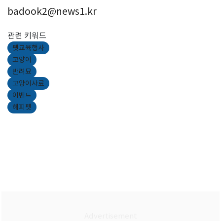
badook2@news1.kr
관련 키워드
펫교육행사
고양이
반려묘
고양이사료
이벤트
해피펫