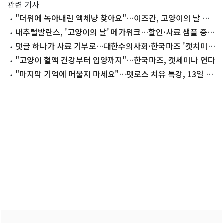
관련 기사
"더위에 녹아내린 액체냥 찾아요"…이즈칸, 고양이의 날 이
벤트
내추럴발란스, '고양이의 날' 메가위크…할인·사료 샘플 증
정
댓글 하나가 사료 기부로…대한수의사회·한국마즈 '캣치미
챌린지'
"고양이 혈액 건강부터 입양까지"…한국마즈, 캣세미나 연다
"마지막 기억에 머물지 마세요"…펫로스 치유 특강, 13일 열
려