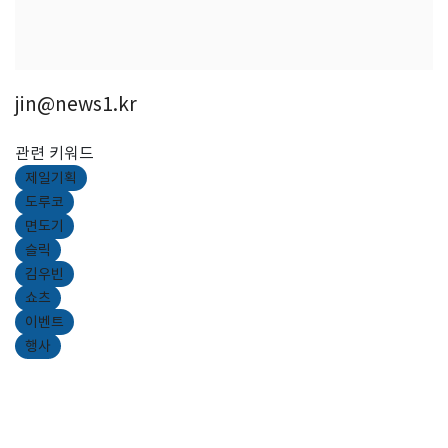
jin@news1.kr
관련 키워드
제일기획
도루코
면도기
슬릭
김우빈
쇼츠
이벤트
행사