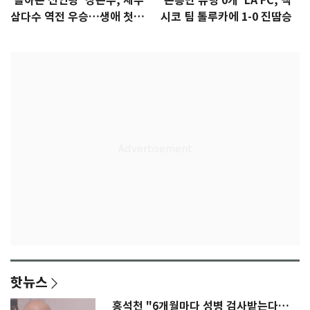
'돌아온 신인왕' 장은수, 제주
'손흥민 슈팅 0개' LA FC, 멕
삼다수 역전 우승…생애 첫승
시코 팀 톨루카에 1-0 진땀승
감격
핫뉴스
홍석천 "6개월마다 성병 검사받는다…