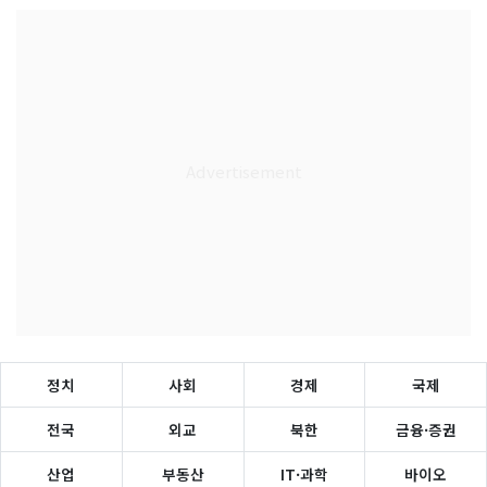
정치
사회
경제
국제
전국
외교
북한
금융·증권
산업
부동산
IT·과학
바이오