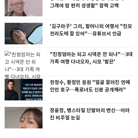
그래야 맘 편히 성생활" 깜짝 고백
'김구라子' 그리, 할머니외 여행서 "친모
전라도에 잘 있어"…유튜브서 언급
"친정엄마는 되고 시댁은 안 되냐"…3대
가족 여행 다녀오자, 시모 '발끈'
한정수, 황정민 응원 "얼굴 알려진 연예
인만 호구…폭로녀도 신분 공개해라"
장윤정, 뱅스타일 단발머리 변신…어려
진 비주얼 눈길