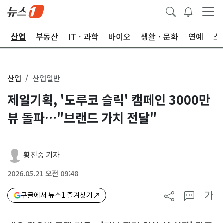
권
산업
부동산
ITㆍ과학
바이오
생활ㆍ문화
연예
스
산업
산업일반
제일기획, '도루코 슬릭' 캠페인 3000만
뷰 돌파…"브랜드 가치 전달"
황진중 기자
2026.05.21 오전 09:48
가
구글에서 뉴스1 즐겨찾기