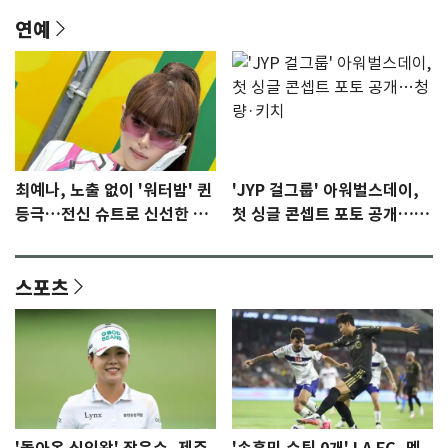
연예
최예나, 노출 없이 '워터밤' 퀸
'JYP 걸그룹' 아워벌스데이,
등극…전신 슈트로 신선한 충
첫 싱글 콘셉트 포토 공개…청
격 [N샷]
량·키치
스포츠