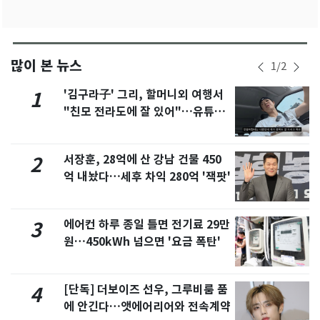
많이 본 뉴스
1
/
2
'김구라子' 그리, 할머니외 여행서
1
"친모 전라도에 잘 있어"…유튜브
서 언급
서장훈, 28억에 산 강남 건물 450
2
억 내놨다…세후 차익 280억 '잭팟'
에어컨 하루 종일 틀면 전기료 29만
3
원…450kWh 넘으면 '요금 폭탄'
[단독] 더보이즈 선우, 그루비룸 품
4
에 안긴다…앳에어리어와 전속계약