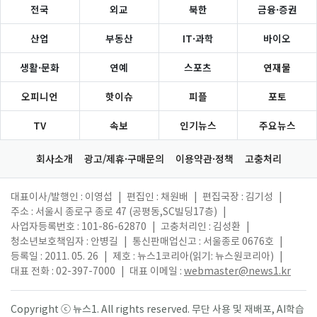
전국
외교
북한
금융·증권
산업
부동산
IT·과학
바이오
생활·문화
연예
스포츠
연재물
오피니언
핫이슈
피플
포토
TV
속보
인기뉴스
주요뉴스
회사소개
광고/제휴·구매문의
이용약관·정책
고충처리
대표이사/발행인 : 이영섭
|
편집인 : 채원배
|
편집국장 : 김기성
|
주소 : 서울시 종로구 종로 47 (공평동,SC빌딩17층)
|
사업자등록번호 : 101-86-62870
|
고충처리인 : 김성환
|
청소년보호책임자 : 안병길
|
통신판매업신고 : 서울종로 0676호
|
등록일 : 2011. 05. 26
|
제호 : 뉴스1코리아(읽기: 뉴스원코리아)
|
대표 전화 : 02-397-7000
|
대표 이메일 :
webmaster@news1.kr
Copyright ⓒ 뉴스1. All rights reserved. 무단 사용 및 재배포, AI학습