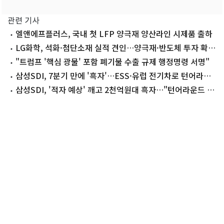
관련 기사
엘앤에프플러스, 국내 첫 LFP 양극재 양산라인 시제품 출하
LG화학, 석화·첨단소재 실적 견인…양극재·반도체 투자 확
대(종합2보)
"트럼프 '핵심 광물' 포함 폐기물 수출 규제 행정명령 서명"
삼성SDI, 7분기 만에 '흑자'…ESS·유럽 전기차로 턴어라운
드 시동(종합2보)
삼성SDI, '적자 예상' 깨고 2천억원대 흑자…"턴어라운드 본
격화"(종합)