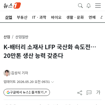
권
산업
부동산
ITㆍ과학
바이오
생활ㆍ문화
연예
스
산업
산업일반
K-배터리 소재사 LFP 국산화 속도전…
20만톤 생산 능력 갖춘다
김성식 기자
업데이트 2026.05.20 오전 09:51
가
구글에서 뉴스1 즐겨찾기