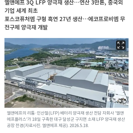
엘앤에프 3Q LFP 양극재 생산…연산 3만톤, 중국외
기업 세계 최초
포스코퓨처엠 구형 흑연 27년 생산…에코프로비엠 무
전구체 양극재 개발
엘앤에프의 리튬·인산철(LFP) 배터리 양극재 생산 전담 자회사 '엘앤
에프플러스'가 18일 구축한 대구 달성군 구지면 소재 LFP 양극재 생산
공장 전경(자료사진. 엘앤에프 제공). 2026.5.18.