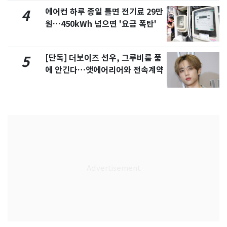
에어컨 하루 종일 틀면 전기료 29만
4
원…450kWh 넘으면 '요금 폭탄'
[단독] 더보이즈 선우, 그루비룸 품
5
에 안긴다…앳에어리어와 전속계약