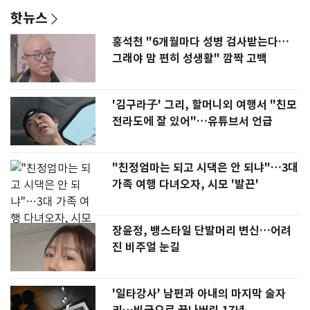
핫뉴스
홍석천 "6개월마다 성병 검사받는다…
그래야 맘 편히 성생활" 깜짝 고백
'김구라子' 그리, 할머니외 여행서 "친모
전라도에 잘 있어"…유튜브서 언급
"친정엄마는 되고 시댁은 안 되냐"…3대
가족 여행 다녀오자, 시모 '발끈'
장윤정, 뱅스타일 단발머리 변신…어려
진 비주얼 눈길
'일타강사' 남편과 아내의 마지막 술자