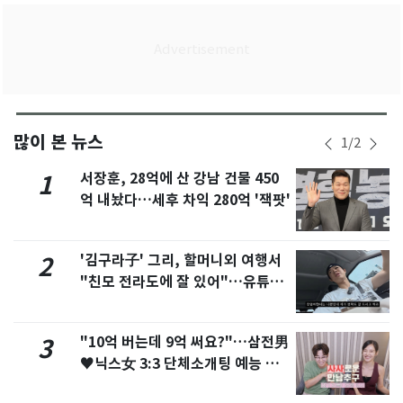
많이 본 뉴스
1
/
2
서장훈, 28억에 산 강남 건물 450
1
억 내놨다…세후 차익 280억 '잭팟'
'김구라子' 그리, 할머니외 여행서
2
"친모 전라도에 잘 있어"…유튜브
서 언급
"10억 버는데 9억 써요?"…삼전男
3
♥닉스女 3:3 단체소개팅 예능 화
제