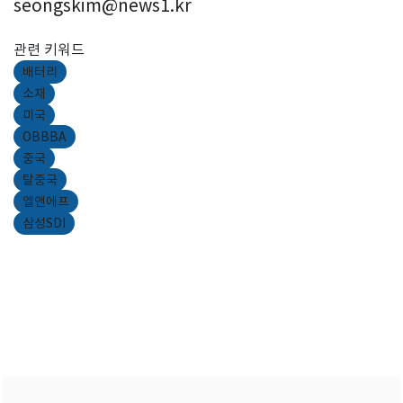
seongskim@news1.kr
관련 키워드
배터리
소재
미국
OBBBA
중국
탈중국
엘앤에프
삼성SDI