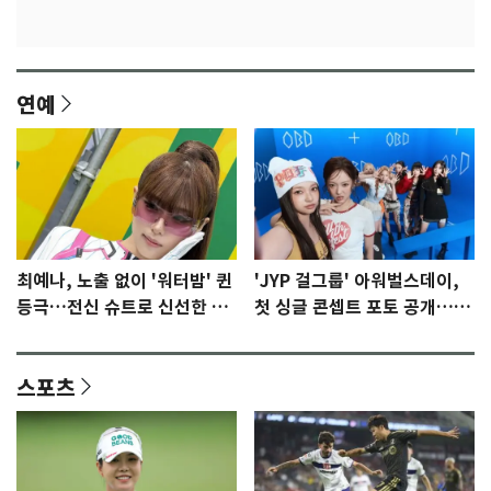
연예
최예나, 노출 없이 '워터밤' 퀸
'JYP 걸그룹' 아워벌스데이,
등극…전신 슈트로 신선한 충
첫 싱글 콘셉트 포토 공개…청
격 [N샷]
량·키치
스포츠