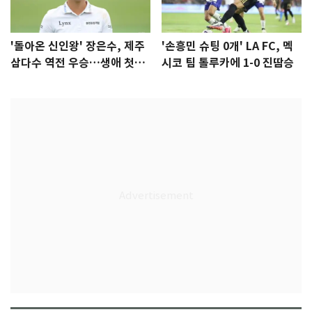
'돌아온 신인왕' 장은수, 제주
'손흥민 슈팅 0개' LA FC, 멕
삼다수 역전 우승…생애 첫승
시코 팀 톨루카에 1-0 진땀승
감격