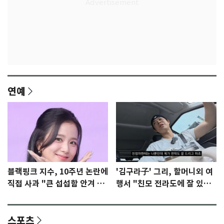
연예
블랙핑크 지수, 10주년 논란에
'김구라子' 그리, 할머니외 여
직접 사과 "큰 섭섭함 안겨 미
행서 "친모 전라도에 잘 있
안"
어"…유튜브서 언급
스포츠