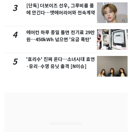
[단독] 더보이즈 선우, 그루비룸 품
3
에 안긴다…앳에어리어와 전속계약
에어컨 하루 종일 틀면 전기료 29만
4
원…450kWh 넘으면 '요금 폭탄'
'효리수' 진짜 온다…소녀시대 효연
5
·유리·수영 유닛 출격 [N이슈]