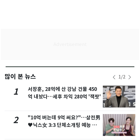
많이 본 뉴스
1
/
2
서장훈, 28억에 산 강남 건물 450
1
억 내놨다…세후 차익 280억 '잭팟'
"10억 버는데 9억 써요?"…삼전男
2
♥닉스女 3:3 단체소개팅 예능 화
제