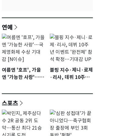
연예
여름엔 '호프', 가을
블핑 지수·제니·로제
엔 '가능한 사랑'…국
·리사, 데뷔 10주년
제영화제 수상 기대
이벤트 '완전체' 참석
감 [N이슈]
확정…기대감 UP
스포츠