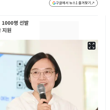
구글에서 뉴스1 즐겨찾기
 1000명 선발
금 지원
[단독]중수청 가는 검찰
6
수사관 경력 합산 추
진…법무사·집행관 '혜