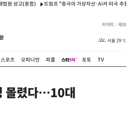
상고(종합)
트럼프 "중국이 가상자산·AI서 미국 추월하게 둘 수 
커넥트
제보
|
제주
29
℃
문
서울
29
℃
부산
28
℃
스포츠
오피니언
피플
포토
TV
대구
28
℃
인천
30
℃
4명 몰렸다…10대
광주
29
℃
대전
27
℃
울산
27
℃
강릉
25
℃
제주
29
℃