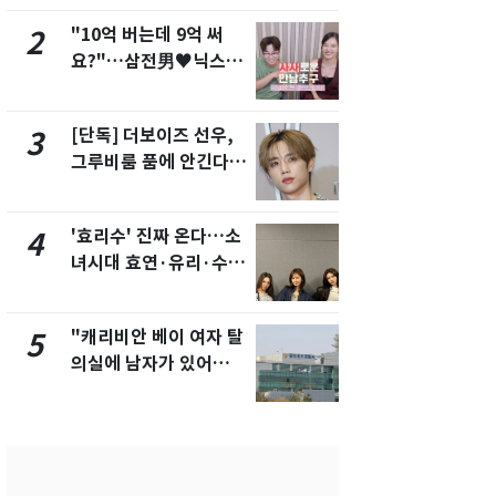
택' 유지
"10억 버는데 9억 써
전남광주 화
2
7
요?"…삼전男♥닉스女
교통사고로 
3:3 단체소개팅 예능 화
지…6명 부
제
[단독] 더보이즈 선우,
축구협회, 
3
8
그루비룸 품에 안긴다…
들 10여명 대
앳에어리어와 전속계약
대' 의혹…
픽 예선 등
'효리수' 진짜 온다…소
美 상원 클
4
9
녀시대 효연·유리·수영
리 난항…민
유닛 출격 [N이슈]
·AML 보완
"캐리비안 베이 여자 탈
'심판 성접대
5
10
의실에 남자가 있어
었다…축구
요"…경찰 수사
에 부인 3회 