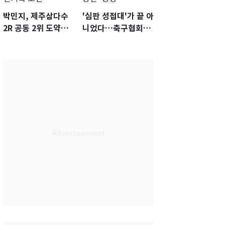
박민지, 제주삼다수
'심판 성접대'가 끝 아
2R 공동 2위 도약…
니었다…축구협회장
통산 최다 21승 신기
출장에 부인 3회 동반
록 도전
'펑펑'