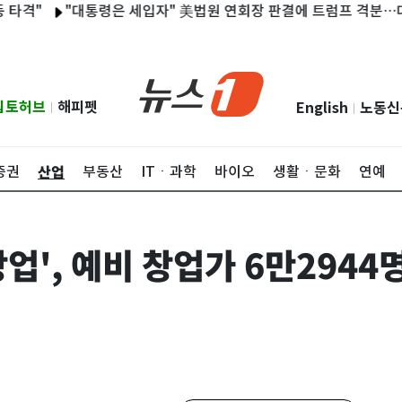
"대통령은 세입자" 美법원 연회장 판결에 트럼프 격분…대법원 
립토허브
해피펫
English
노동신
|
|
산업
증권
부동산
ITㆍ과학
바이오
생활ㆍ문화
연예
창업', 예비 창업가 6만294