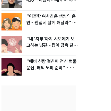
450억 내놨다…세후 차익
280억 '잭팟'
"이혼한 여사친은 생명의 은
인…한집서 살게 해달라" 남
편 요구에 '절망'
"내 '치부'까지 시모에게 보
고하는 남편…집이 감옥 같
다" 아내 고통
"예비 신랑 절친이 전신 먹물
문신, 해외 도피 준비"…예비
신부 '혼란'