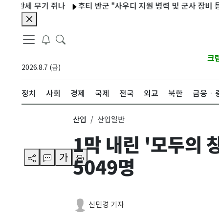
관세 무기 쥐나
후티 반군 "사우디 지원 병력 및 군사 장비 등 타격"
크
2026.8.7 (금)
정치
사회
경제
국제
전국
외교
북한
금융ㆍ
산업
산업일반
1막 내린 '모두의 
가
5049명
신민경 기자