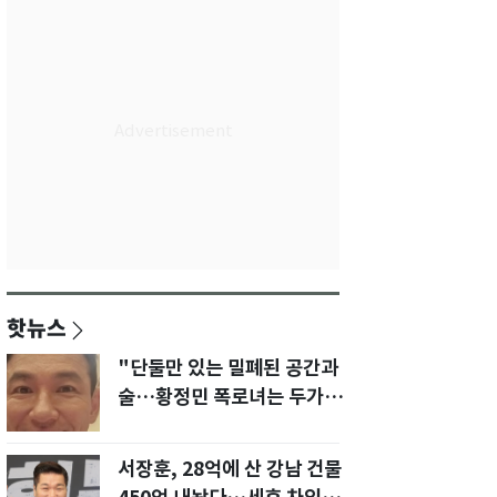
핫뉴스
"단둘만 있는 밀폐된 공간과
술…황정민 폭로녀는 두가지
에 집착했다"
서장훈, 28억에 산 강남 건물