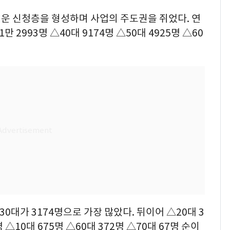
터운 신청층을 형성하며 사업의 주도권을 쥐었다. 연
만 2993명 △40대 9174명 △50대 4925명 △60
30대가 3174명으로 가장 많았다. 뒤이어 △20대 3
명 △10대 675명 △60대 372명 △70대 67명 순이