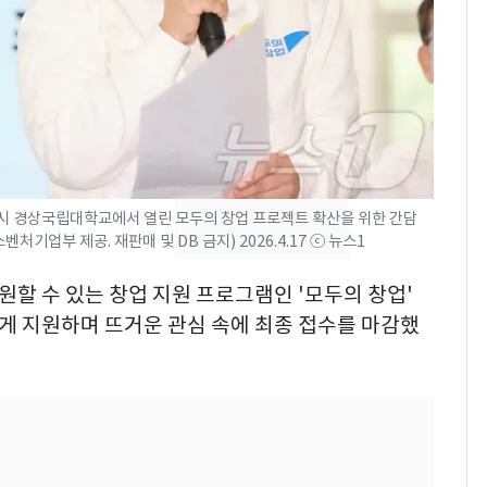
택' 유지
전남광주 화정역 인근서
7
교통사고로 40대 심정
지…6명 부상
축구협회, 외국인 심판
8
들 10여명 대상 '성 접
대' 의혹…월드컵·올림
픽 예선 등
시 경상국립대학교에서 열린 모두의 창업 프로젝트 확산을 위한 간담
美 상원 클래리티법 처
9
기업부 제공. 재판매 및 DB 금지) 2026.4.17 ⓒ 뉴스1
리 난항…민주당 "윤리
·AML 보완 우선"
지원할 수 있는 창업 지원 프로그램인 '모두의 창업'
게 지원하며 뜨거운 관심 속에 최종 접수를 마감했
'심판 성접대'가 끝 아니
10
었다…축구협회장 출장
에 부인 3회 동반 '펑펑'