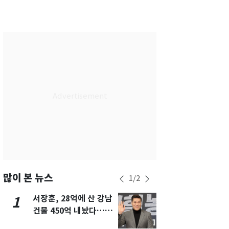
서울
29
℃
부산
28
℃
대구
28
℃
인천
30
℃
광주
29
℃
대전
27
℃
울산
27
℃
강릉
25
℃
제주
29
℃
많이 본 뉴스
1
/
2
서장훈, 28억에 산 강남
[단독]중수
1
6
건물 450억 내놨다…세
수사관 경력
후 차익 280억 '잭팟'
진…법무사·