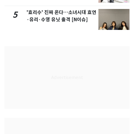
'효리수' 진짜 온다…소녀시대 효연
5
·유리·수영 유닛 출격 [N이슈]