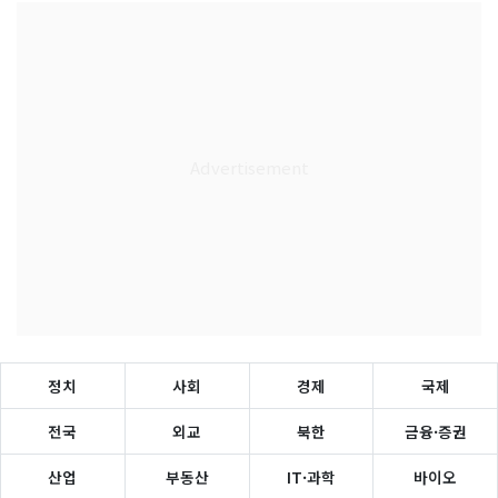
정치
사회
경제
국제
전국
외교
북한
금융·증권
산업
부동산
IT·과학
바이오