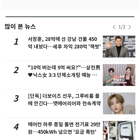
많이 본 뉴스
1
/
2
서장훈, 28억에 산 강남 건물 450
1
억 내놨다…세후 차익 280억 '잭팟'
"10억 버는데 9억 써요?"…삼전男
2
♥닉스女 3:3 단체소개팅 예능 화
제
[단독] 더보이즈 선우, 그루비룸 품
3
에 안긴다…앳에어리어와 전속계약
에어컨 하루 종일 틀면 전기료 29만
4
원…450kWh 넘으면 '요금 폭탄'