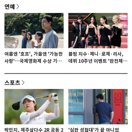
연예
여름엔 '호프', 가을엔 '가능한
블핑 지수·제니·로제·리사,
사랑'…국제영화제 수상 기대
데뷔 10주년 이벤트 '완전체'
감 [N이슈]
참석 확정…기대감 UP
스포츠
박민지, 제주삼다수 2R 공동 2
'심판 성접대'가 끝 아니었