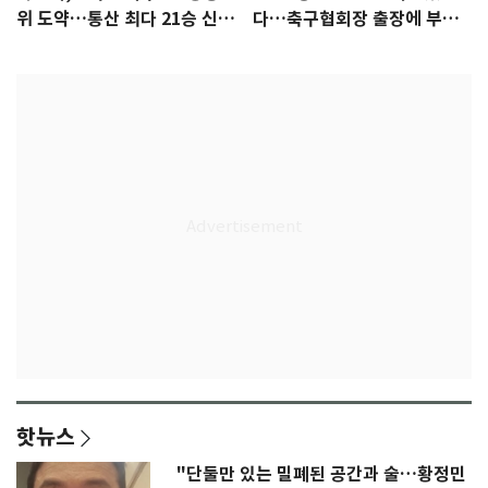
위 도약…통산 최다 21승 신기
다…축구협회장 출장에 부인
록 도전
3회 동반 '펑펑'
핫뉴스
"단둘만 있는 밀폐된 공간과 술…황정민