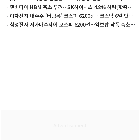
감
엔비디아 HBM 축소 우려…SK하이닉스 4.8% 하락[핫종목]
(종합)
이차전지·내수주 '버팀목' 코스피 6200선…코스닥 6일 만에
내림세[시황종합]
삼성전자 저가매수세에 코스피 6200선…약보합 낙폭 축소
[장중시황]