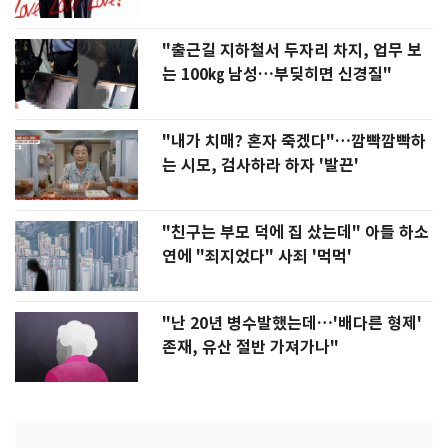
"출근길 지하철서 두자리 차지, 업무 보
는 100㎏ 남성…부딪히면 신경질"
"내가 치매? 혼자 죽겠다"…깜빡깜빡하
는 시모, 검사하라 하자 '발끈'
"친구는 부모 덕에 집 샀는데" 아들 하소
연에 "죄지었다" 사죄 '먹먹'
"난 20년 병수발했는데…'배다른 형제'
존재, 유산 절반 가져가나"