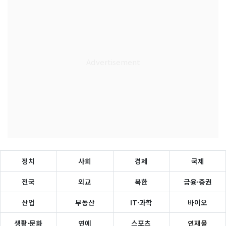
정치
사회
경제
국제
전국
외교
북한
금융·증권
산업
부동산
IT·과학
바이오
생활·문화
연예
스포츠
연재물