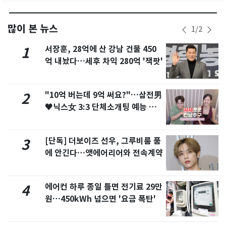
많이 본 뉴스
1
/
2
서장훈, 28억에 산 강남 건물 450
1
억 내놨다…세후 차익 280억 '잭팟'
"10억 버는데 9억 써요?"…삼전男
2
♥닉스女 3:3 단체소개팅 예능 화
제
[단독] 더보이즈 선우, 그루비룸 품
3
에 안긴다…앳에어리어와 전속계약
에어컨 하루 종일 틀면 전기료 29만
4
원…450kWh 넘으면 '요금 폭탄'