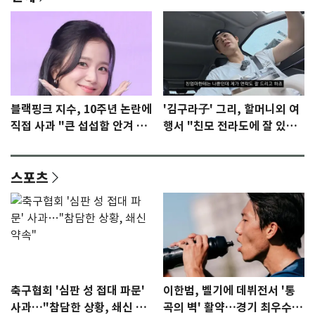
블랙핑크 지수, 10주년 논란에
'김구라子' 그리, 할머니외 여
직접 사과 "큰 섭섭함 안겨 미
행서 "친모 전라도에 잘 있
안"
어"…유튜브서 언급
스포츠
축구협회 '심판 성 접대 파문'
이한범, 벨기에 데뷔전서 '통
사과…"참담한 상황, 쇄신 약
곡의 벽' 활약…경기 최우수선