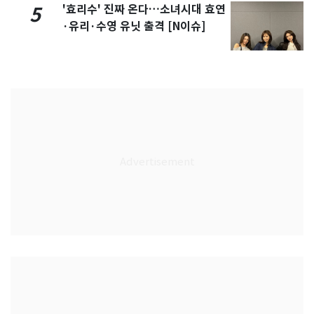
'효리수' 진짜 온다…소녀시대 효연
5
·유리·수영 유닛 출격 [N이슈]