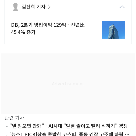
김진희 기자
DB, 2분기 영업이익 129억…전년比
45.4% 증가
관련 기사
"열 받으면 안돼"…AI시대 "발열 줄이고 빨리 식히기" 경쟁
[뉴스1 PICK]상승 출발한 코스피, 중동 긴장 고조에 하락 마