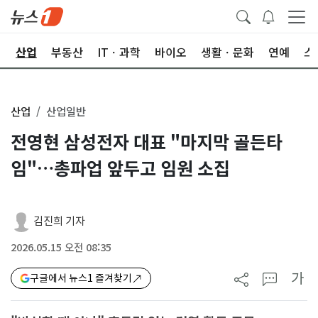
권
산업
부동산
ITㆍ과학
바이오
생활ㆍ문화
연예
스
산업
산업일반
전영현 삼성전자 대표 "마지막 골든타
임"…총파업 앞두고 임원 소집
김진희 기자
2026.05.15 오전 08:35
가
구글에서 뉴스1 즐겨찾기