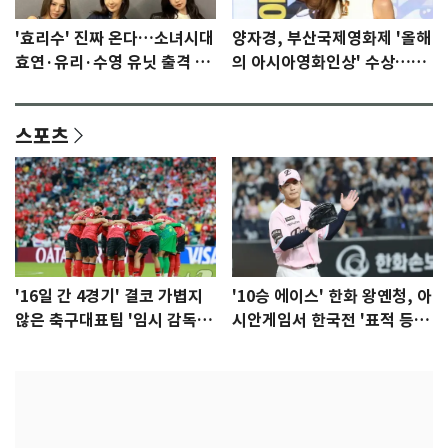
'효리수' 진짜 온다…소녀시대
양자경, 부산국제영화제 '올해
효연·유리·수영 유닛 출격 [N
의 아시아영화인상' 수상…15
이슈]
년만에 부산 온다
스포츠
'16일 간 4경기' 결코 가볍지
'10승 에이스' 한화 왕옌청, 아
않은 축구대표팀 '임시 감독'
시안게임서 한국전 '표적 등
무게
판' 가능성