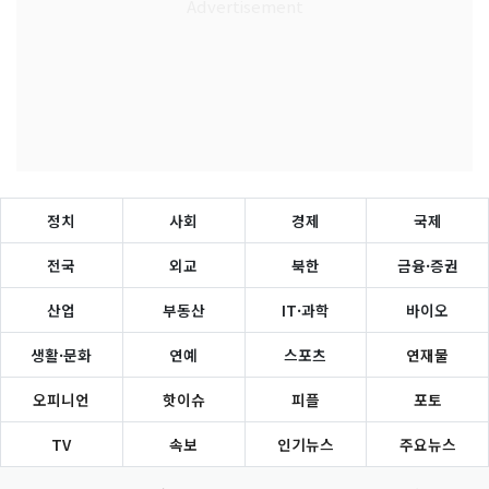
정치
사회
경제
국제
전국
외교
북한
금융·증권
산업
부동산
IT·과학
바이오
생활·문화
연예
스포츠
연재물
오피니언
핫이슈
피플
포토
TV
속보
인기뉴스
주요뉴스