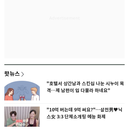
핫뉴스
"호텔서 상간남과 스킨십 나눈 시누이 목
격…제 남편이 입 다물라 하네요"
"10억 버는데 9억 써요?"…삼전男♥닉
스女 3:3 단체소개팅 예능 화제