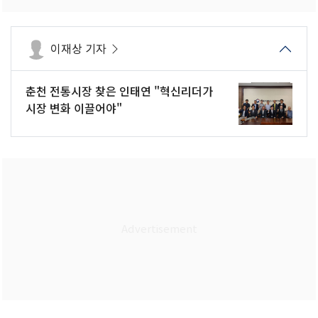
이재상 기자
춘천 전통시장 찾은 인태연 "혁신리더가
시장 변화 이끌어야"