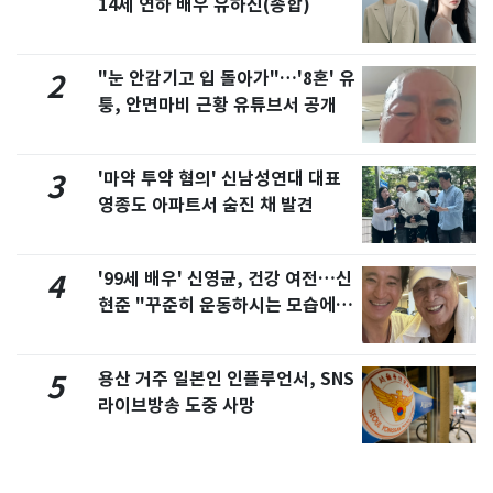
14세 연하 배우 유하진(종합)
"눈 안감기고 입 돌아가"…'8혼' 유
2
퉁, 안면마비 근황 유튜브서 공개
'마약 투약 혐의' 신남성연대 대표
3
영종도 아파트서 숨진 채 발견
'99세 배우' 신영균, 건강 여전…신
4
현준 "꾸준히 운동하시는 모습에 큰
자극"
용산 거주 일본인 인플루언서, SNS
5
라이브방송 도중 사망