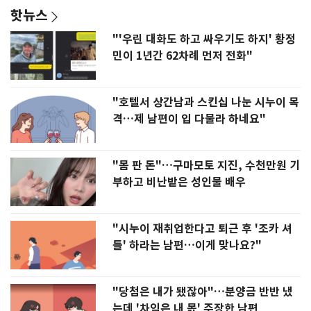
핫뉴스
"'우린 대화도 하고 싸우기도 하지' 황정
민이 1년간 62차례 먼저 전화"
"호텔서 상간남과 스킨십 나눈 시누이 목
격…제 남편이 입 다물라 하네요"
"몸 판 돈"…구마모토 지진, 수천만원 기
부하고 비난받은 성인물 배우
"시누이 재취업한다고 퇴근 후 '조카 셔
틀' 하라는 남편…이게 맞나요?"
"당첨은 내가 됐잖아"…분양금 반반 냈
는데 '차익은 내 몫' 주장한 남편