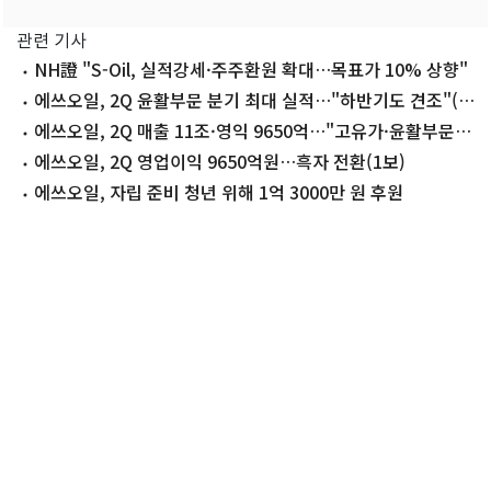
관련 기사
NH證 "S-Oil, 실적강세·주주환원 확대…목표가 10% 상향"
에쓰오일, 2Q 윤활부문 분기 최대 실적…"하반기도 견조"(종
합2보)
에쓰오일, 2Q 매출 11조·영익 9650억…"고유가·윤활부문
호재"(종합)
에쓰오일, 2Q 영업이익 9650억원…흑자 전환(1보)
에쓰오일, 자립 준비 청년 위해 1억 3000만 원 후원