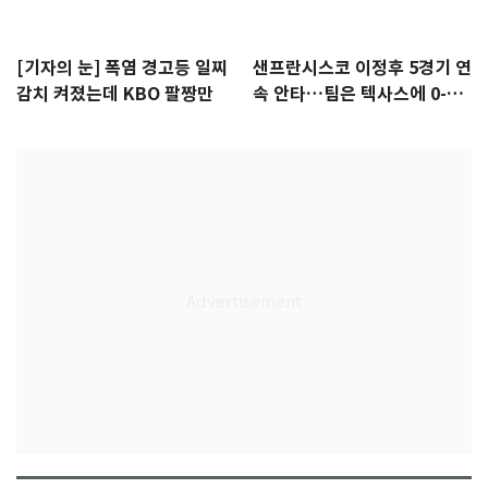
[기자의 눈] 폭염 경고등 일찌
샌프란시스코 이정후 5경기 연
감치 켜졌는데 KBO 팔짱만
속 안타…팀은 텍사스에 0-6
완패