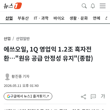
권
산업
부동산
ITㆍ과학
바이오
생활ㆍ문화
연예
스
산업
산업일반
에쓰오일, 1Q 영업익 1.2조 흑자전
환…"원유 공급 안정성 유지"(종합)
황진중 기자
2026.05.11 오후 01:40
가
구글에서 뉴스1 즐겨찾기