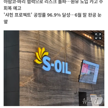
아람코·바리 협력으로 리스크 돌파…원유 도입 카고 수
회복 예고
'샤힌 프로젝트' 공정률 96.9% 달성…6월 말 완공 눈
앞