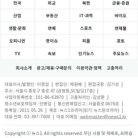
전국
외교
북한
금융·증권
산업
부동산
IT·과학
바이오
생활·문화
연예
스포츠
연재물
오피니언
핫이슈
피플
포토
TV
속보
인기뉴스
주요뉴스
회사소개
광고/제휴·구매문의
이용약관·정책
고충처리
대표이사/발행인 : 이영섭
|
편집인 : 채원배
|
편집국장 : 김기성
|
주소 : 서울시 종로구 종로 47 (공평동,SC빌딩17층)
|
사업자등록번호 : 101-86-62870
|
고충처리인 : 김성환
|
청소년보호책임자 : 안병길
|
통신판매업신고 : 서울종로 0676호
|
등록일 : 2011. 05. 26
|
제호 : 뉴스1코리아(읽기: 뉴스원코리아)
|
대표 전화 : 02-397-7000
|
대표 이메일 :
webmaster@news1.kr
Copyright ⓒ 뉴스1. All rights reserved. 무단 사용 및 재배포, AI학습