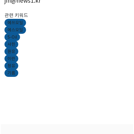
jin@news1.kr
관련 키워드
에쓰오일
에스오일
S-Oil
샤힌
원유
이란
정유
기름