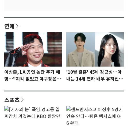
연예
이상준, LA 공연 논란 추가 해
'10월 결혼' 45세 강균성…아
명…"지각 없었고 야구장은
내는 14세 연하 배우 유하진
일부러 갔다" [N이슈]
(종합)
스포츠