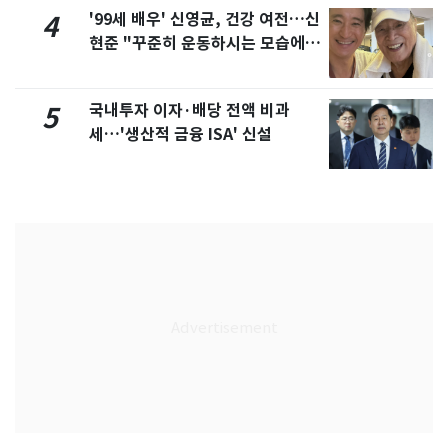
'99세 배우' 신영균, 건강 여전…신
4
현준 "꾸준히 운동하시는 모습에 큰
자극"
국내투자 이자·배당 전액 비과
5
세…'생산적 금융 ISA' 신설