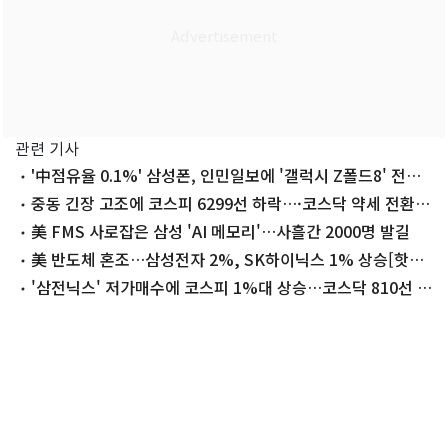
관련 기사
'中점유율 0.1%' 삼성폰, 인민일보에 '갤럭시 Z폴드8' 전면
광고
중동 긴장 고조에 코스피 6299선 하락…·코스닥 약세 전환
[장중시황]
美 FMS 사로잡은 삼성 'AI 메모리'…사흘간 2000명 발길
美 반도체 혼조…삼성전자 2%, SK하이닉스 1% 상승[핫종
목]
'삼전닉스' 저가매수에 코스피 1%대 상승…코스닥 810선 회
복[개장시황]