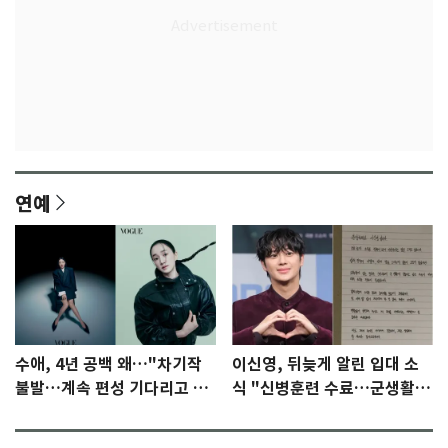
연예
수애, 4년 공백 왜…"차기작
이신영, 뒤늦게 알린 입대 소
불발…계속 편성 기다리고 있
식 "신병훈련 수료…군생활
다"
집중"