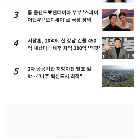
톰 홀랜드♥젠데이아 부부 '스파이
3
더맨4'·'오디세이'로 극장 장악
서장훈, 28억에 산 강남 건물 450
4
억 내놨다…세후 차익 280억 '잭팟'
2차 공공기관 지방이전 발표 임
5
박…"나주 혁신도시 최적"