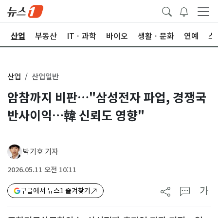
권
산업
부동산
ITㆍ과학
바이오
생활ㆍ문화
연예
스
산업
산업일반
암참까지 비판…"삼성전자 파업, 경쟁국
반사이익…韓 신뢰도 영향"
박기호 기자
2026.05.11 오전 10:11
가
구글에서 뉴스1 즐겨찾기