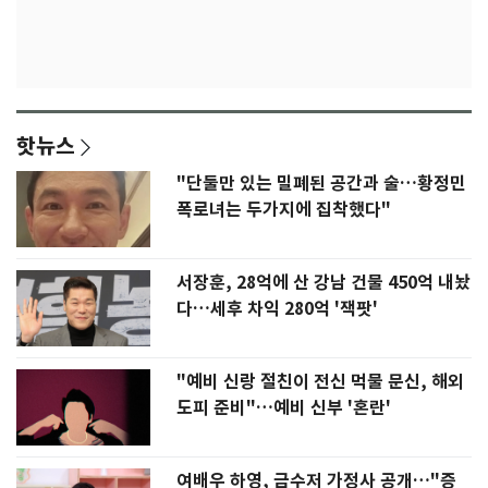
핫뉴스
"단둘만 있는 밀폐된 공간과 술…황정민
폭로녀는 두가지에 집착했다"
서장훈, 28억에 산 강남 건물 450억 내놨
다…세후 차익 280억 '잭팟'
"예비 신랑 절친이 전신 먹물 문신, 해외
도피 준비"…예비 신부 '혼란'
여배우 하영, 금수저 가정사 공개…"증