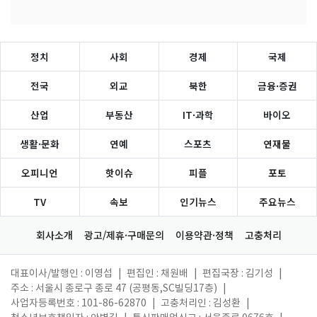
정치
사회
경제
국제
전국
외교
북한
금융·증권
산업
부동산
IT·과학
바이오
생활·문화
연예
스포츠
연재물
오피니언
핫이슈
피플
포토
TV
속보
인기뉴스
주요뉴스
회사소개
광고/제휴·구매문의
이용약관·정책
고충처리
대표이사/발행인 : 이영섭
|
편집인 : 채원배
|
편집국장 : 김기성
|
주소 : 서울시 종로구 종로 47 (공평동,SC빌딩17층)
|
사업자등록번호 : 101-86-62870
|
고충처리인 : 김성환
|