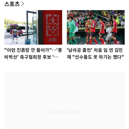
스포츠
"이런 진흙탕 안 들어가"…'풍
'남아공 졸전' 처음 입 연 김민
비박산' 축구협회장 후보 '실
재 "선수들도 못 하기는 했다"
종'