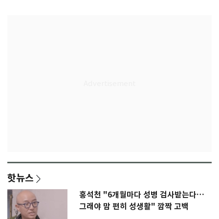
특급대우
핫뉴스
홍석천 "6개월마다 성병 검사받는다…
그래야 맘 편히 성생활" 깜짝 고백