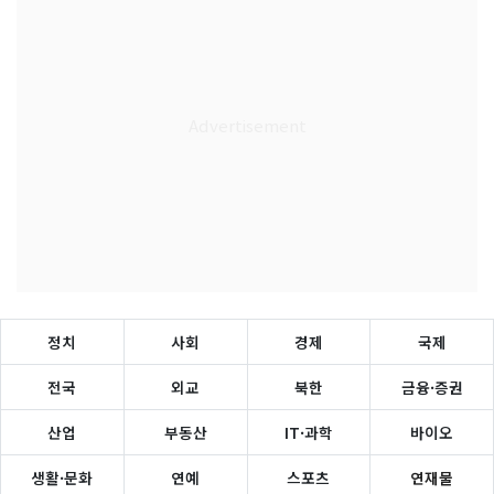
정치
사회
경제
국제
전국
외교
북한
금융·증권
산업
부동산
IT·과학
바이오
생활·문화
연예
스포츠
연재물