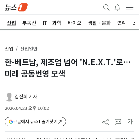
권
산업
부동산
ITㆍ과학
바이오
생활ㆍ문화
연예
스
산업
산업일반
한-베트남, 제조업 넘어 'N.E.X.T.'로…
미래 공동번영 모색
김진희 기자
2026.04.23 오후 10:02
가
구글에서 뉴스1 즐겨찾기