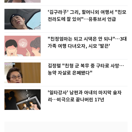
'김구라子' 그리, 할머니외 여행서 "친모
전라도에 잘 있어"…유튜브서 언급
"친정엄마는 되고 시댁은 안 되냐"…3대
가족 여행 다녀오자, 시모 '발끈'
김정렬 "친형 군 복무 중 구타로 사망…
농약 자살로 은폐됐다"
'일타강사' 남편과 아내의 마지막 술자
리…비극으로 끝나버린 17년