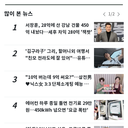
많이 본 뉴스
1
/
2
서장훈, 28억에 산 강남 건물 450
1
억 내놨다…세후 차익 280억 '잭팟'
'김구라子' 그리, 할머니외 여행서
2
"친모 전라도에 잘 있어"…유튜브
서 언급
"10억 버는데 9억 써요?"…삼전男
3
♥닉스女 3:3 단체소개팅 예능 화
제
에어컨 하루 종일 틀면 전기료 29만
4
원…450kWh 넘으면 '요금 폭탄'