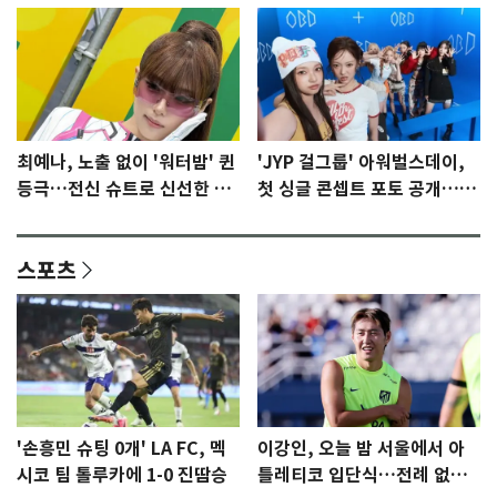
최예나, 노출 없이 '워터밤' 퀸
'JYP 걸그룹' 아워벌스데이,
등극…전신 슈트로 신선한 충
첫 싱글 콘셉트 포토 공개…청
격 [N샷]
량·키치
스포츠
'손흥민 슈팅 0개' LA FC, 멕
이강인, 오늘 밤 서울에서 아
시코 팀 톨루카에 1-0 진땀승
틀레티코 입단식…전례 없는