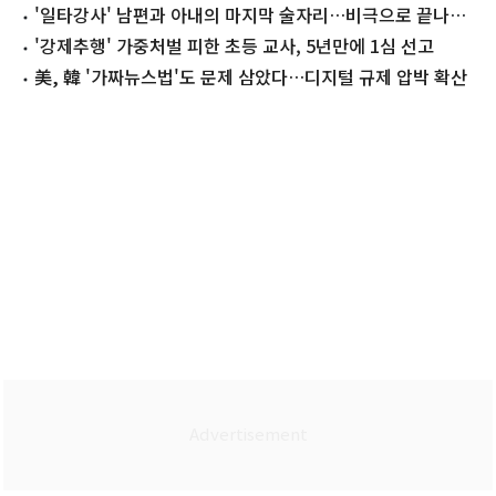
동, 무대서도"
'일타강사' 남편과 아내의 마지막 술자리…비극으로 끝나버
린 17년
'강제추행' 가중처벌 피한 초등 교사, 5년만에 1심 선고
美, 韓 '가짜뉴스법'도 문제 삼았다…디지털 규제 압박 확산